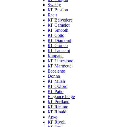
Sweety
КГ Bastion
Блан
КГ Belvedere
КГ Camelot
КГ Smooth
КГ Cotto
КГ Diamond
КГ Garden
КГ Lancelot
Каррара
КГ Limestone
КГ Marmette
Eccelente
Donna
КГ Milan
КГ Oxford
КГ Patio
Elegance beige
КГ Portland
КГ Ricamo
КГ Rinaldi
Арко
КГ Rivoli