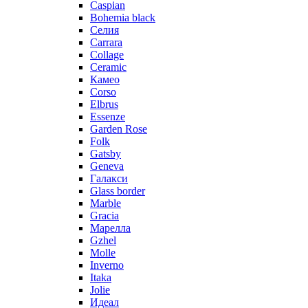
Caspian
Bohemia black
Селия
Carrara
Collage
Ceramic
Камео
Corso
Elbrus
Essenze
Garden Rose
Folk
Gatsby
Geneva
Галакси
Glass border
Marble
Gracia
Марелла
Gzhel
Molle
Inverno
Itaka
Jolie
Идеал