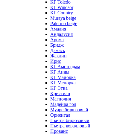
КГ Toledo
КГ Windsor
КГ Сountry
Muraya beige
Palermo beige
Амалия
Андалусия
Арома
Бридж
Дамаск
Жаклин
Ирис
КГ Амстердам
КГ Анды
КГ Майорка
КГ Менорка
КГ Этна
Кристиан
Магнолия
Мадейра гол
Муаре бирюзовый
Ориентал
Пьетра бирюзовый
Пьетра коралловый
Прованс