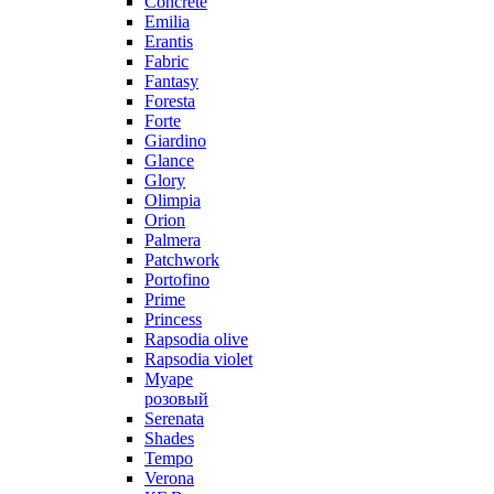
Concrete
Emilia
Erantis
Fabric
Fantasy
Foresta
Forte
Giardino
Glance
Glory
Olimpia
Orion
Palmera
Patchwork
Portofino
Prime
Princess
Rapsodia olive
Rapsodia violet
Муаре
розовый
Serenata
Shades
Tempo
Verona