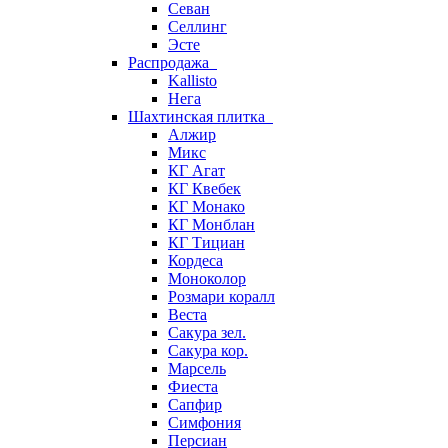
Севан
Селлинг
Эсте
Распродажа
Kallisto
Нега
Шахтинская плитка
Алжир
Микс
КГ Агат
КГ Квебек
КГ Монако
КГ Монблан
КГ Тициан
Кордеса
Моноколор
Розмари коралл
Веста
Сакура зел.
Сакура кор.
Марсель
Фиеста
Сапфир
Симфония
Персиан