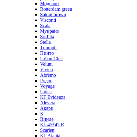
Моделло
Rotterdam green
Saloni brown
Visconti
Scala
Мунрайз
Soffitta
Stella
Triumph
Пинто
Urban Chic
Velutti
Vivien
Abremo
Родос
Voyage
Unica
КГ Evidenza
Alevera
Акари
К
Винде
КГ 45*45 R
Scarlett
КГ Alania