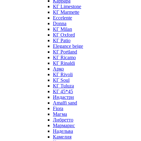
Каррара
КГ Limestone
КГ Marmette
Eccelente
Donna
КГ Milan
КГ Oxford
КГ Patio
Elegance beige
КГ Portland
КГ Ricamo
КГ Rinaldi
Арко
КГ Rivoli
КГ Soul
КГ Tuluza
КГ 45*45
Индастри
Amalfi sand
Fiora
Магма
Либретто
Мармарис
Надельва
Камелия