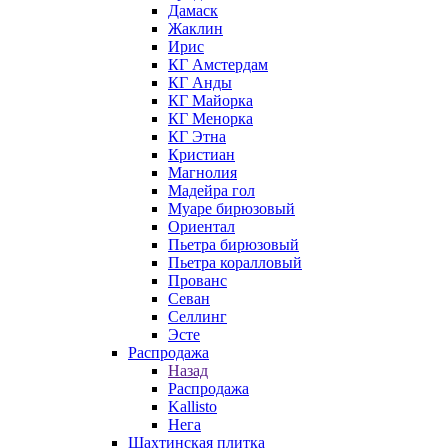
Дамаск
Жаклин
Ирис
КГ Амстердам
КГ Анды
КГ Майорка
КГ Менорка
КГ Этна
Кристиан
Магнолия
Мадейра гол
Муаре бирюзовый
Ориентал
Пьетра бирюзовый
Пьетра коралловый
Прованс
Севан
Селлинг
Эсте
Распродажа
Назад
Распродажа
Kallisto
Нега
Шахтинская плитка