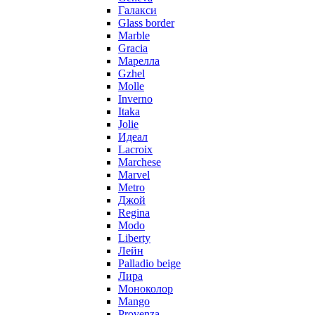
Галакси
Glass border
Marble
Gracia
Марелла
Gzhel
Molle
Inverno
Itaka
Jolie
Идеал
Lacroix
Marchese
Marvel
Metro
Джой
Regina
Modo
Liberty
Лейн
Palladio beige
Лира
Моноколор
Mango
Provenza