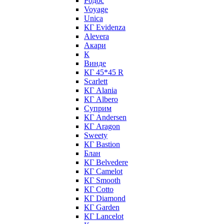
Родос
Voyage
Unica
КГ Evidenza
Alevera
Акари
К
Винде
КГ 45*45 R
Scarlett
КГ Alania
КГ Albero
Суприм
КГ Andersen
КГ Aragon
Sweety
КГ Bastion
Блан
КГ Belvedere
КГ Camelot
КГ Smooth
КГ Cotto
КГ Diamond
КГ Garden
КГ Lancelot