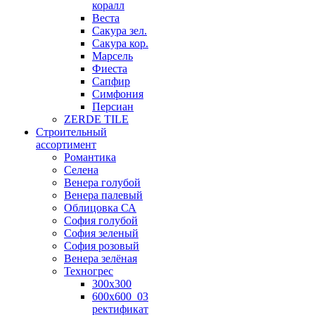
коралл
Веста
Сакура зел.
Сакура кор.
Марсель
Фиеста
Сапфир
Симфония
Персиан
ZERDE TILE
Строительный
ассортимент
Романтика
Селена
Венера голубой
Венера палевый
Облицовка СА
София голубой
София зеленый
София розовый
Венера зелёная
Техногрес
300х300
600х600_03
ректификат