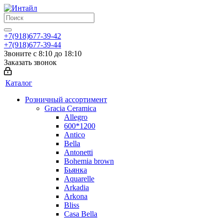
+7(918)677-39-42
+7(918)677-39-44
Звоните с 8:10 до 18:10
Заказать звонок
Каталог
Розничный ассортимент
Gracia Ceramica
Allegro
600*1200
Antico
Bella
Antonetti
Bohemia brown
Бьянка
Aquarelle
Arkadia
Arkona
Bliss
Casa Bella