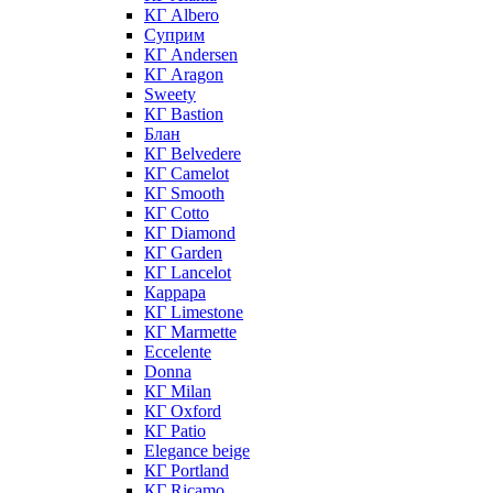
КГ Albero
Суприм
КГ Andersen
КГ Aragon
Sweety
КГ Bastion
Блан
КГ Belvedere
КГ Camelot
КГ Smooth
КГ Cotto
КГ Diamond
КГ Garden
КГ Lancelot
Каррара
КГ Limestone
КГ Marmette
Eccelente
Donna
КГ Milan
КГ Oxford
КГ Patio
Elegance beige
КГ Portland
КГ Ricamo