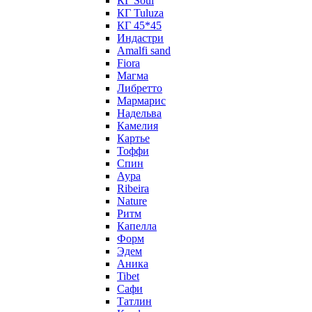
КГ Soul
КГ Tuluza
КГ 45*45
Индастри
Amalfi sand
Fiora
Магма
Либретто
Мармарис
Надельва
Камелия
Картье
Тоффи
Спин
Аура
Ribeira
Nature
Ритм
Капелла
Форм
Эдем
Аника
Tibet
Сафи
Татлин