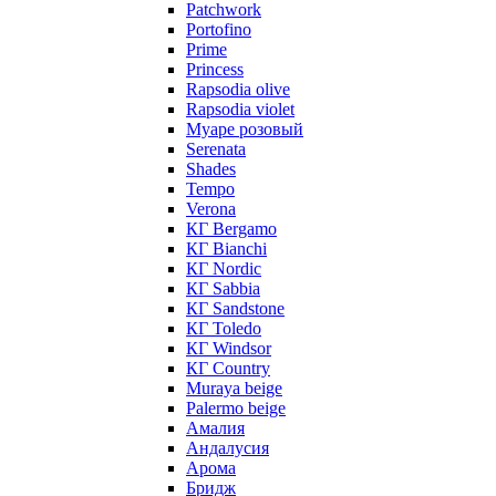
Patchwork
Portofino
Prime
Princess
Rapsodia olive
Rapsodia violet
Муаре розовый
Serenata
Shades
Tempo
Verona
КГ Bergamo
КГ Bianchi
КГ Nordic
КГ Sabbia
КГ Sandstone
КГ Toledo
КГ Windsor
КГ Сountry
Muraya beige
Palermo beige
Амалия
Андалусия
Арома
Бридж