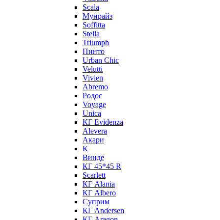
Scala
Мунрайз
Soffitta
Stella
Triumph
Пинто
Urban Chic
Velutti
Vivien
Abremo
Родос
Voyage
Unica
КГ Evidenza
Alevera
Акари
К
Винде
КГ 45*45 R
Scarlett
КГ Alania
КГ Albero
Суприм
КГ Andersen
КГ Aragon