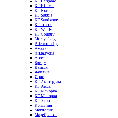
КГ Bergamo
КГ Bianchi
КГ Nordic
КГ Sabbia
КГ Sandstone
КГ Toledo
КГ Windsor
КГ Сountry
Muraya beige
Palermo beige
Амалия
Андалусия
Арома
Бридж
Дамаск
Жаклин
Ирис
КГ Амстердам
КГ Анды
КГ Майорка
КГ Менорка
КГ Этна
Кристиан
Магнолия
Мадейра гол