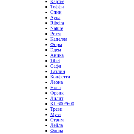
Картье
Тоффи
Спин
Аура
Ribeira
Nature
Ритм
Капелла
Форм
Эдем
Аника
Tibet
Сафи
Татлин
Конфетти
Леона
Нова
Фрэнк
Лилит
КГ 600*600
Треви
Муза
Стрим
Лейла
Флора