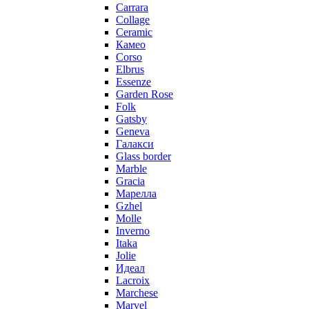
Carrara
Collage
Ceramic
Камео
Corso
Elbrus
Essenze
Garden Rose
Folk
Gatsby
Geneva
Галакси
Glass border
Marble
Gracia
Марелла
Gzhel
Molle
Inverno
Itaka
Jolie
Идеал
Lacroix
Marchese
Marvel