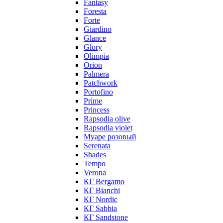
Fantasy
Foresta
Forte
Giardino
Glance
Glory
Olimpia
Orion
Palmera
Patchwork
Portofino
Prime
Princess
Rapsodia olive
Rapsodia violet
Муаре розовый
Serenata
Shades
Tempo
Verona
КГ Bergamo
КГ Bianchi
КГ Nordic
КГ Sabbia
КГ Sandstone