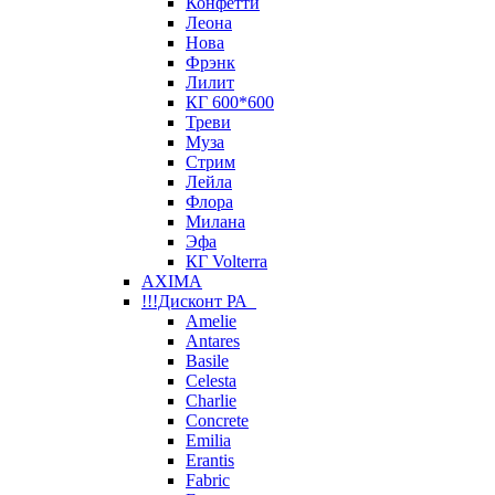
Конфетти
Леона
Нова
Фрэнк
Лилит
КГ 600*600
Треви
Муза
Стрим
Лейла
Флора
Милана
Эфа
КГ Volterra
AXIMA
!!!Дисконт РА
Amelie
Antares
Basile
Celesta
Charlie
Concrete
Emilia
Erantis
Fabric