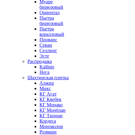
Муаре
бирюзовый
Ориентал
Пьетра
бирюзовый
Пьетра
коралловый
Прованс
Севан
Селлинг
Эсте
Распродажа
Kallisto
Нега
Шахтинская плитка
Алжир
Микс
КГ Агат
КГ Квебек
КГ Монако
КГ Монблан
КГ Тициан
Кордеса
Моноколор
Розмари