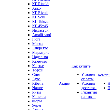
КГ Rinaldi
Арко
КГ Rivoli
КГ Soul
КГ Tuluza
КГ 45*45
Индастри
Amalfi sand
Fiora
Магма
Либретто
Мармарис
Надельва
Камелия
Картье
Как купить
Тоффи
Спин
Условия
Компа
Аура
оплаты
Ribeira
Акции
Условия
Н
Nature
доставки
П
Ритм
Гарантия
Капелла
на товар
Форм
Эдем
Аника