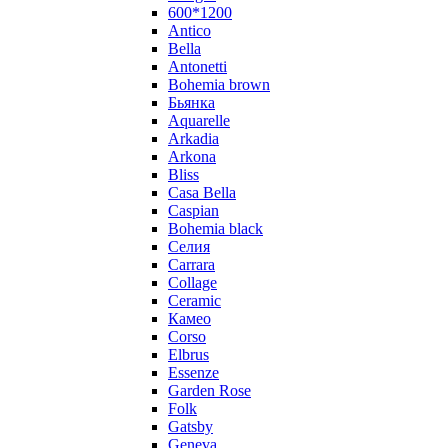
600*1200
Antico
Bella
Antonetti
Bohemia brown
Бьянка
Aquarelle
Arkadia
Arkona
Bliss
Casa Bella
Caspian
Bohemia black
Селия
Carrara
Collage
Ceramic
Камео
Corso
Elbrus
Essenze
Garden Rose
Folk
Gatsby
Geneva