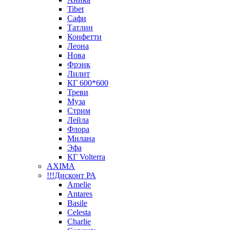
Tibet
Сафи
Татлин
Конфетти
Леона
Нова
Фрэнк
Лилит
КГ 600*600
Треви
Муза
Стрим
Лейла
Флора
Милана
Эфа
КГ Volterra
AXIMA
!!!Дисконт РА
Amelie
Antares
Basile
Celesta
Charlie