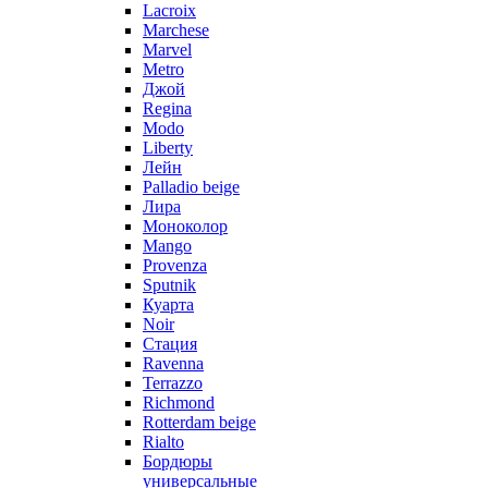
Lacroix
Marchese
Marvel
Metro
Джой
Regina
Modo
Liberty
Лейн
Palladio beige
Лира
Моноколор
Mango
Provenza
Sputnik
Куарта
Noir
Стация
Ravenna
Terrazzo
Richmond
Rotterdam beige
Rialto
Бордюры
универсальные