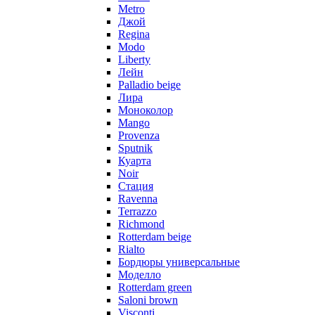
Metro
Джой
Regina
Modo
Liberty
Лейн
Palladio beige
Лира
Моноколор
Mango
Provenza
Sputnik
Куарта
Noir
Стация
Ravenna
Terrazzo
Richmond
Rotterdam beige
Rialto
Бордюры универсальные
Моделло
Rotterdam green
Saloni brown
Visconti