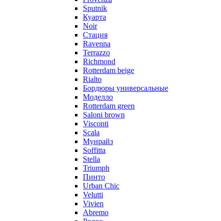
Sputnik
Куарта
Noir
Стация
Ravenna
Terrazzo
Richmond
Rotterdam beige
Rialto
Бордюры универсальные
Моделло
Rotterdam green
Saloni brown
Visconti
Scala
Мунрайз
Soffitta
Stella
Triumph
Пинто
Urban Chic
Velutti
Vivien
Abremo