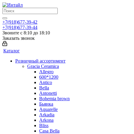
+7(918)677-39-42
+7(918)677-39-44
Звоните с 8:10 до 18:10
Заказать звонок
Каталог
Розничный ассортимент
Gracia Ceramica
Allegro
600*1200
Antico
Bella
Antonetti
Bohemia brown
Бьянка
Aquarelle
Arkadia
Arkona
Bliss
Casa Bella