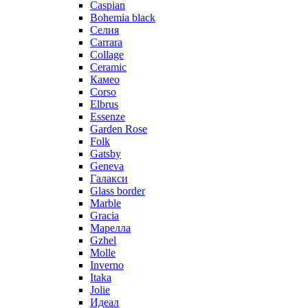
Caspian
Bohemia black
Селия
Carrara
Collage
Ceramic
Камео
Corso
Elbrus
Essenze
Garden Rose
Folk
Gatsby
Geneva
Галакси
Glass border
Marble
Gracia
Марелла
Gzhel
Molle
Inverno
Itaka
Jolie
Идеал