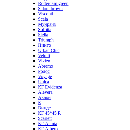
Rotterdam green
Saloni brown
Visconti
Scala
Мунрайз
Soffitta
Stella
Triumph
Пинто
Urban Chic
Velutti
Vivien
Abremo
Родос
Voyage
Unica
КГ Evidenza
Alevera
Акари
К
Винде
КГ 45*45 R
Scarlett
КГ Alania
КГ Albero