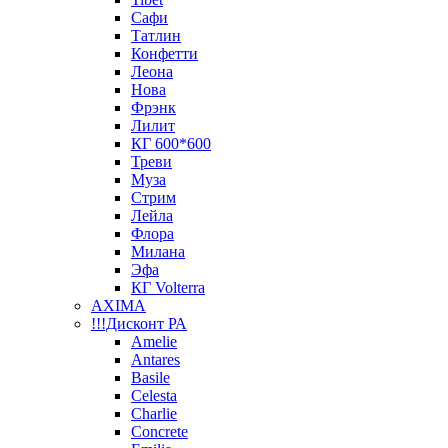
Сафи
Татлин
Конфетти
Леона
Нова
Фрэнк
Лилит
КГ 600*600
Треви
Муза
Стрим
Лейла
Флора
Милана
Эфа
КГ Volterra
AXIMA
!!!Дисконт РА
Amelie
Antares
Basile
Celesta
Charlie
Concrete