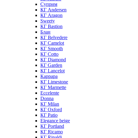
Суприм
КГ Andersen
КГ Aragon
Sweety
КГ Bastion
Блан
КГ Belvedere
КГ Camelot
КГ Smooth
КГ Cotto
КГ Diamond
КГ Garden
КГ Lancelot
Каррара
КГ Limestone
КГ Marmette
Eccelente
Donna
КГ Milan
КГ Oxford
КГ Patio
Elegance beige
КГ Portland
КГ Ricamo
КГ Rinaldi