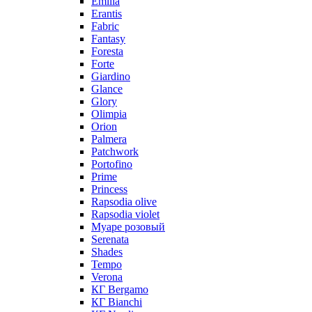
Emilia
Erantis
Fabric
Fantasy
Foresta
Forte
Giardino
Glance
Glory
Olimpia
Orion
Palmera
Patchwork
Portofino
Prime
Princess
Rapsodia olive
Rapsodia violet
Муаре розовый
Serenata
Shades
Tempo
Verona
КГ Bergamo
КГ Bianchi