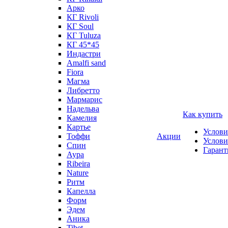
Арко
КГ Rivoli
КГ Soul
КГ Tuluza
КГ 45*45
Индастри
Amalfi sand
Fiora
Магма
Либретто
Мармарис
Надельва
Как купить
Камелия
Картье
Услови
Тоффи
Акции
Услови
Спин
Гарант
Аура
Ribeira
Nature
Ритм
Капелла
Форм
Эдем
Аника
Tibet