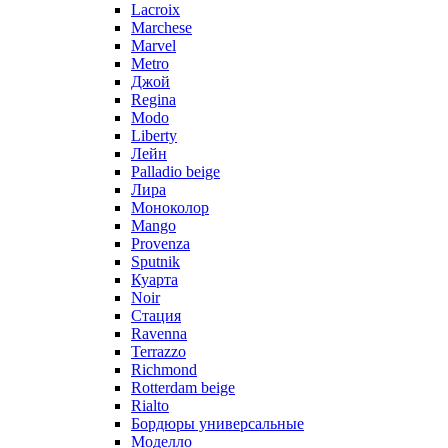
Lacroix
Marchese
Marvel
Metro
Джой
Regina
Modo
Liberty
Лейн
Palladio beige
Лира
Моноколор
Mango
Provenza
Sputnik
Куарта
Noir
Стация
Ravenna
Terrazzo
Richmond
Rotterdam beige
Rialto
Бордюры универсальные
Моделло