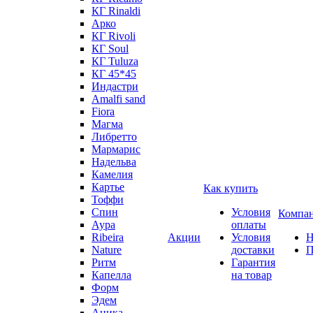
КГ Rinaldi
Арко
КГ Rivoli
КГ Soul
КГ Tuluza
КГ 45*45
Индастри
Amalfi sand
Fiora
Магма
Либретто
Мармарис
Надельва
Камелия
Картье
Как купить
Тоффи
Спин
Условия
Компа
Аура
оплаты
Ribeira
Акции
Условия
Н
Nature
доставки
П
Ритм
Гарантия
Капелла
на товар
Форм
Эдем
Аника