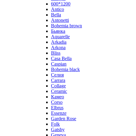
600*1200
Antico
Bella
Antonetti
Bohemia brown
Бьянка
Aquarelle
Arkadia
Arkona
Bliss
Casa Bella
Caspian
Bohemia black
Селия
Carrara
Collage
Ceramic
Камео
Corso
Elbrus
Essenze
Garden Rose
Folk
Gatsby
Geneva