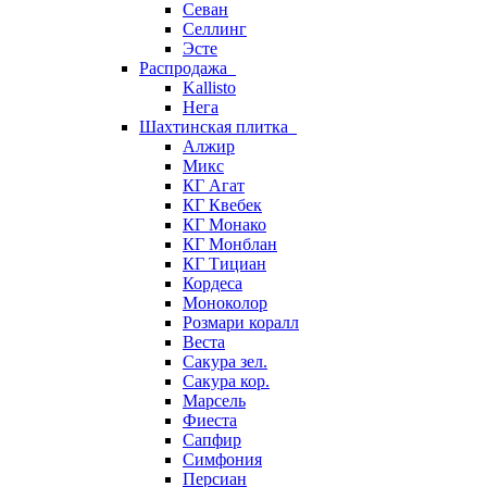
Севан
Селлинг
Эсте
Распродажа
Kallisto
Нега
Шахтинская плитка
Алжир
Микс
КГ Агат
КГ Квебек
КГ Монако
КГ Монблан
КГ Тициан
Кордеса
Моноколор
Розмари коралл
Веста
Сакура зел.
Сакура кор.
Марсель
Фиеста
Сапфир
Симфония
Персиан