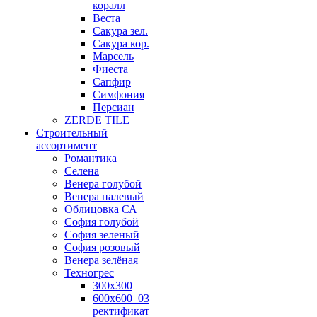
коралл
Веста
Сакура зел.
Сакура кор.
Марсель
Фиеста
Сапфир
Симфония
Персиан
ZERDE TILE
Строительный
ассортимент
Романтика
Селена
Венера голубой
Венера палевый
Облицовка СА
София голубой
София зеленый
София розовый
Венера зелёная
Техногрес
300х300
600х600_03
ректификат