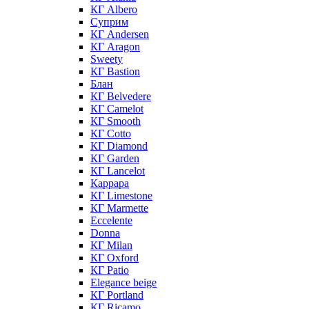
КГ Albero
Суприм
КГ Andersen
КГ Aragon
Sweety
КГ Bastion
Блан
КГ Belvedere
КГ Camelot
КГ Smooth
КГ Cotto
КГ Diamond
КГ Garden
КГ Lancelot
Каррара
КГ Limestone
КГ Marmette
Eccelente
Donna
КГ Milan
КГ Oxford
КГ Patio
Elegance beige
КГ Portland
КГ Ricamo