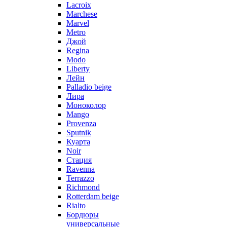
Lacroix
Marchese
Marvel
Metro
Джой
Regina
Modo
Liberty
Лейн
Palladio beige
Лира
Моноколор
Mango
Provenza
Sputnik
Куарта
Noir
Стация
Ravenna
Terrazzo
Richmond
Rotterdam beige
Rialto
Бордюры
универсальные