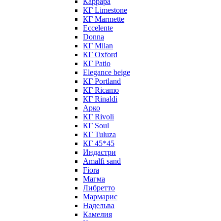
Каррара
КГ Limestone
КГ Marmette
Eccelente
Donna
КГ Milan
КГ Oxford
КГ Patio
Elegance beige
КГ Portland
КГ Ricamo
КГ Rinaldi
Арко
КГ Rivoli
КГ Soul
КГ Tuluza
КГ 45*45
Индастри
Amalfi sand
Fiora
Магма
Либретто
Мармарис
Надельва
Камелия