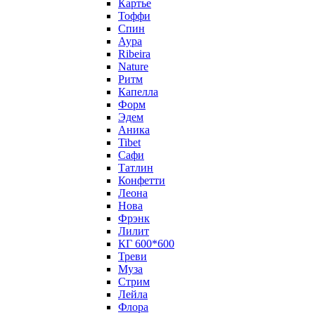
Картье
Тоффи
Спин
Аура
Ribeira
Nature
Ритм
Капелла
Форм
Эдем
Аника
Tibet
Сафи
Татлин
Конфетти
Леона
Нова
Фрэнк
Лилит
КГ 600*600
Треви
Муза
Стрим
Лейла
Флора