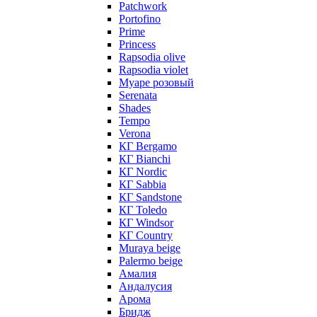
Patchwork
Portofino
Prime
Princess
Rapsodia olive
Rapsodia violet
Муаре розовый
Serenata
Shades
Tempo
Verona
КГ Bergamo
КГ Bianchi
КГ Nordic
КГ Sabbia
КГ Sandstone
КГ Toledo
КГ Windsor
КГ Сountry
Muraya beige
Palermo beige
Амалия
Андалусия
Арома
Бридж