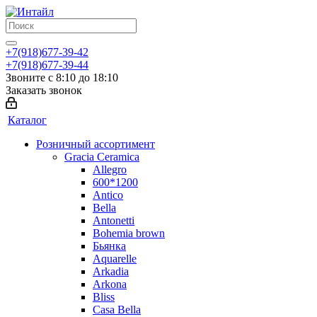
+7(918)677-39-42
+7(918)677-39-44
Звоните с 8:10 до 18:10
Заказать звонок
Каталог
Розничный ассортимент
Gracia Ceramica
Allegro
600*1200
Antico
Bella
Antonetti
Bohemia brown
Бьянка
Aquarelle
Arkadia
Arkona
Bliss
Casa Bella