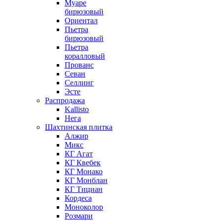
Муаре
бирюзовый
Ориентал
Пьетра
бирюзовый
Пьетра
коралловый
Прованс
Севан
Селлинг
Эсте
Распродажа
Kallisto
Нега
Шахтинская плитка
Алжир
Микс
КГ Агат
КГ Квебек
КГ Монако
КГ Монблан
КГ Тициан
Кордеса
Моноколор
Розмари