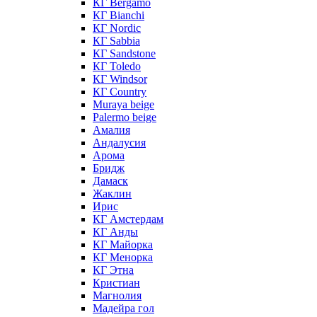
КГ Bergamo
КГ Bianchi
КГ Nordic
КГ Sabbia
КГ Sandstone
КГ Toledo
КГ Windsor
КГ Сountry
Muraya beige
Palermo beige
Амалия
Андалусия
Арома
Бридж
Дамаск
Жаклин
Ирис
КГ Амстердам
КГ Анды
КГ Майорка
КГ Менорка
КГ Этна
Кристиан
Магнолия
Мадейра гол