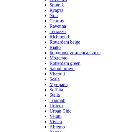
Sputnik
Куарта
Noir
Стация
Ravenna
Terrazzo
Richmond
Rotterdam beige
Rialto
Бордюры универсальные
Моделло
Rotterdam green
Saloni brown
Visconti
Scala
Мунрайз
Soffitta
Stella
Triumph
Пинто
Urban Chic
Velutti
Vivien
Abremo