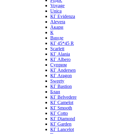
Родос
Voyage
Unica
КГ Evidenza
Alevera
Акари
К
Винде
КГ 45*45 R
Scarlett
КГ Alania
КГ Albero
Суприм
КГ Andersen
КГ Aragon
Sweety
КГ Bastion
Блан
КГ Belvedere
КГ Camelot
КГ Smooth
КГ Cotto
КГ Diamond
КГ Garden
КГ Lancelot