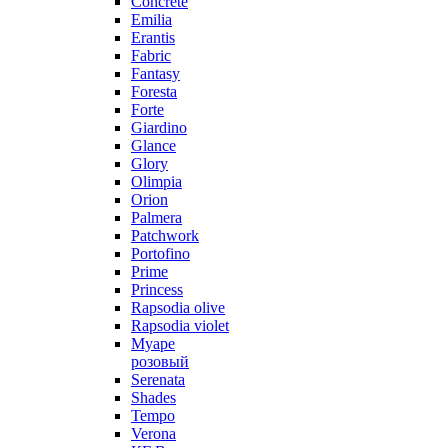
Concrete
Emilia
Erantis
Fabric
Fantasy
Foresta
Forte
Giardino
Glance
Glory
Olimpia
Orion
Palmera
Patchwork
Portofino
Prime
Princess
Rapsodia olive
Rapsodia violet
Муаре
розовый
Serenata
Shades
Tempo
Verona