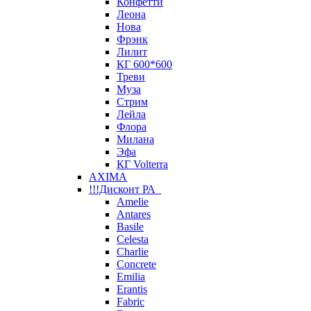
Конфетти
Леона
Нова
Фрэнк
Лилит
КГ 600*600
Треви
Муза
Стрим
Лейла
Флора
Милана
Эфа
КГ Volterra
AXIMA
!!!Дисконт РА
Amelie
Antares
Basile
Celesta
Charlie
Concrete
Emilia
Erantis
Fabric