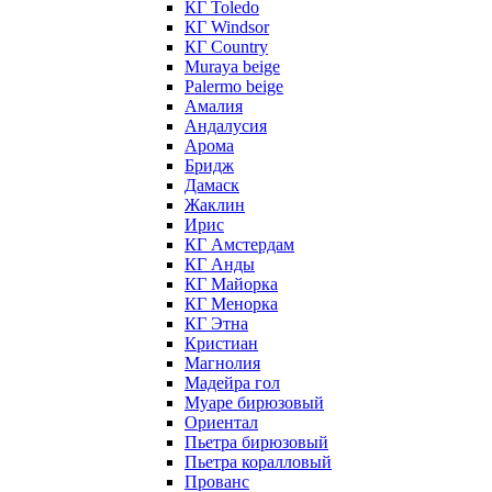
КГ Toledo
КГ Windsor
КГ Сountry
Muraya beige
Palermo beige
Амалия
Андалусия
Арома
Бридж
Дамаск
Жаклин
Ирис
КГ Амстердам
КГ Анды
КГ Майорка
КГ Менорка
КГ Этна
Кристиан
Магнолия
Мадейра гол
Муаре бирюзовый
Ориентал
Пьетра бирюзовый
Пьетра коралловый
Прованс