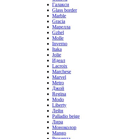
Галакси
Glass border
Marble
Gracia
Марелла
Gzhel
Molle
Inverno
Itaka
Jolie
Идеал
Lacroix
Marchese
Marvel
Metro
Джой
Regina
Modo
Liberty
Лейн
Palladio beige
Лира
Моноколор
Mango
Provenza