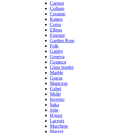
Carrara
Collage
Ceramic
Камео
Corso
Elbrus
Essenze
Garden Rose
Folk
Gatsby
Geneva
Галакси
Glass border
Marble
Gracia
Марелла
Gzhel
Molle
Inverno
Itaka
Jolie
Идеал
Lacroix
Marchese
Marvel