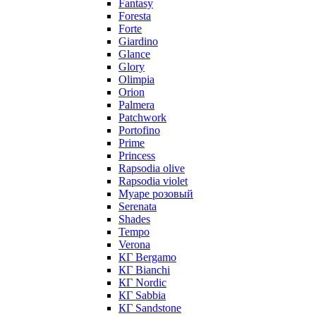
Fantasy
Foresta
Forte
Giardino
Glance
Glory
Olimpia
Orion
Palmera
Patchwork
Portofino
Prime
Princess
Rapsodia olive
Rapsodia violet
Муаре розовый
Serenata
Shades
Tempo
Verona
КГ Bergamo
КГ Bianchi
КГ Nordic
КГ Sabbia
КГ Sandstone