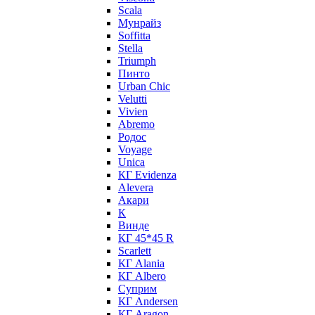
Scala
Мунрайз
Soffitta
Stella
Triumph
Пинто
Urban Chic
Velutti
Vivien
Abremo
Родос
Voyage
Unica
КГ Evidenza
Alevera
Акари
К
Винде
КГ 45*45 R
Scarlett
КГ Alania
КГ Albero
Суприм
КГ Andersen
КГ Aragon