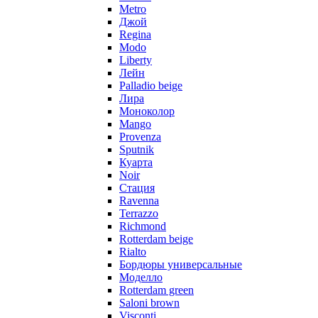
Metro
Джой
Regina
Modo
Liberty
Лейн
Palladio beige
Лира
Моноколор
Mango
Provenza
Sputnik
Куарта
Noir
Стация
Ravenna
Terrazzo
Richmond
Rotterdam beige
Rialto
Бордюры универсальные
Моделло
Rotterdam green
Saloni brown
Visconti