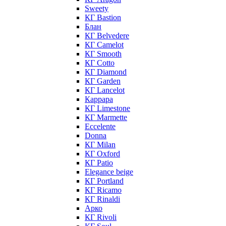
Sweety
КГ Bastion
Блан
КГ Belvedere
КГ Camelot
КГ Smooth
КГ Cotto
КГ Diamond
КГ Garden
КГ Lancelot
Каррара
КГ Limestone
КГ Marmette
Eccelente
Donna
КГ Milan
КГ Oxford
КГ Patio
Elegance beige
КГ Portland
КГ Ricamo
КГ Rinaldi
Арко
КГ Rivoli