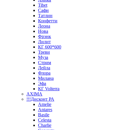
Tibet
Сафи
Татлин
Конфетти
Леона
Нова
Фрэнк
Лилит
КГ 600*600
Треви
Муза
Стрим
Лейла
Флора
Милана
Эфа
КГ Volterra
AXIMA
!!!Дисконт РА
Amelie
Antares
Basile
Celesta
Charlie