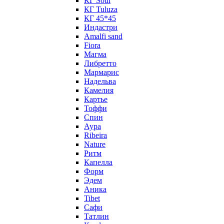
КГ Soul
КГ Tuluza
КГ 45*45
Индастри
Amalfi sand
Fiora
Магма
Либретто
Мармарис
Надельва
Камелия
Картье
Тоффи
Спин
Аура
Ribeira
Nature
Ритм
Капелла
Форм
Эдем
Аника
Tibet
Сафи
Татлин