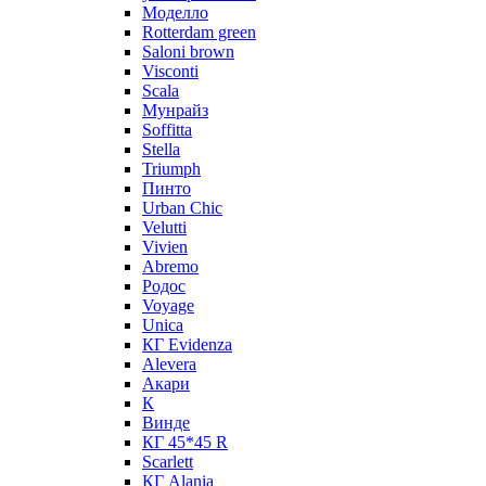
Моделло
Rotterdam green
Saloni brown
Visconti
Scala
Мунрайз
Soffitta
Stella
Triumph
Пинто
Urban Chic
Velutti
Vivien
Abremo
Родос
Voyage
Unica
КГ Evidenza
Alevera
Акари
К
Винде
КГ 45*45 R
Scarlett
КГ Alania