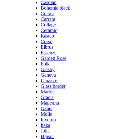
Caspian
Bohemia black
Селия
Carrara
Collage
Ceramic
Камео
Corso
Elbrus
Essenze
Garden Rose
Folk
Gatsby
Geneva
Галакси
Glass border
Marble
Gracia
Марелла
Gzhel
Molle
Inverno
Itaka
Jolie
Идеал