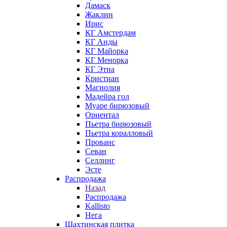
Дамаск
Жаклин
Ирис
КГ Амстердам
КГ Анды
КГ Майорка
КГ Менорка
КГ Этна
Кристиан
Магнолия
Мадейра гол
Муаре бирюзовый
Ориентал
Пьетра бирюзовый
Пьетра коралловый
Прованс
Севан
Селлинг
Эсте
Распродажа
Назад
Распродажа
Kallisto
Нега
Шахтинская плитка