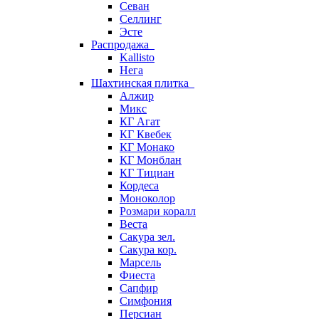
Севан
Селлинг
Эсте
Распродажа
Kallisto
Нега
Шахтинская плитка
Алжир
Микс
КГ Агат
КГ Квебек
КГ Монако
КГ Монблан
КГ Тициан
Кордеса
Моноколор
Розмари коралл
Веста
Сакура зел.
Сакура кор.
Марсель
Фиеста
Сапфир
Симфония
Персиан