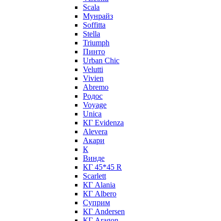
Scala
Мунрайз
Soffitta
Stella
Triumph
Пинто
Urban Chic
Velutti
Vivien
Abremo
Родос
Voyage
Unica
КГ Evidenza
Alevera
Акари
К
Винде
КГ 45*45 R
Scarlett
КГ Alania
КГ Albero
Суприм
КГ Andersen
КГ Aragon