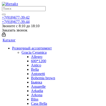
+7(918)677-39-42
+7(918)677-39-44
Звоните с 8:10 до 18:10
Заказать звонок
Каталог
Розничный ассортимент
Gracia Ceramica
Allegro
600*1200
Antico
Bella
Antonetti
Bohemia brown
Бьянка
Aquarelle
Arkadia
Arkona
Bliss
Casa Bella