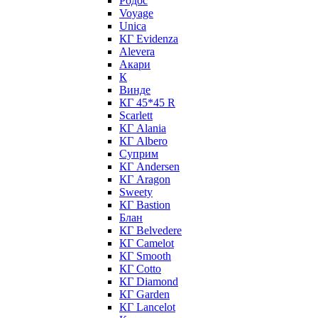
Родос
Voyage
Unica
КГ Evidenza
Alevera
Акари
К
Винде
КГ 45*45 R
Scarlett
КГ Alania
КГ Albero
Суприм
КГ Andersen
КГ Aragon
Sweety
КГ Bastion
Блан
КГ Belvedere
КГ Camelot
КГ Smooth
КГ Cotto
КГ Diamond
КГ Garden
КГ Lancelot