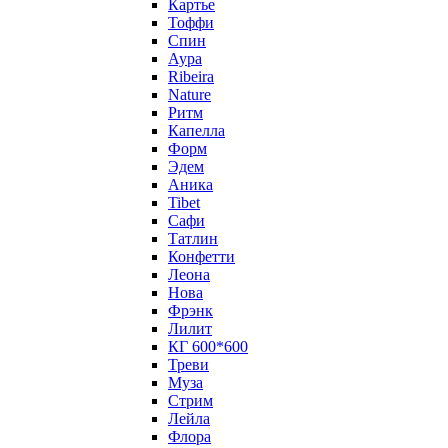
Картье
Тоффи
Спин
Аура
Ribeira
Nature
Ритм
Капелла
Форм
Эдем
Аника
Tibet
Сафи
Татлин
Конфетти
Леона
Нова
Фрэнк
Лилит
КГ 600*600
Треви
Муза
Стрим
Лейла
Флора