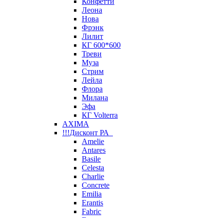
Конфетти
Леона
Нова
Фрэнк
Лилит
КГ 600*600
Треви
Муза
Стрим
Лейла
Флора
Милана
Эфа
КГ Volterra
AXIMA
!!!Дисконт РА
Amelie
Antares
Basile
Celesta
Charlie
Concrete
Emilia
Erantis
Fabric