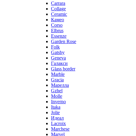
Carrara
Collage
Ceramic
Камео
Corso
Elbrus
Essenze
Garden Rose
Folk
Gatsby
Geneva
Галакси
Glass border
Marble
Gracia
Марелла
Gzhel
Molle
Inverno
Itaka
Jolie
Идеал
Lacroix
Marchese
Marvel