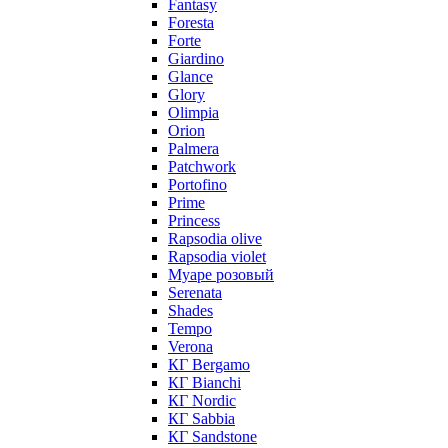
Fantasy
Foresta
Forte
Giardino
Glance
Glory
Olimpia
Orion
Palmera
Patchwork
Portofino
Prime
Princess
Rapsodia olive
Rapsodia violet
Муаре розовый
Serenata
Shades
Tempo
Verona
КГ Bergamo
КГ Bianchi
КГ Nordic
КГ Sabbia
КГ Sandstone