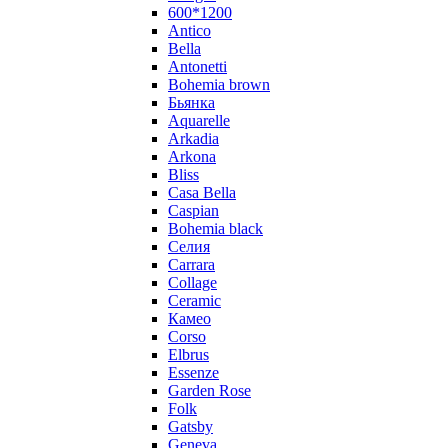
600*1200
Antico
Bella
Antonetti
Bohemia brown
Бьянка
Aquarelle
Arkadia
Arkona
Bliss
Casa Bella
Caspian
Bohemia black
Селия
Carrara
Collage
Ceramic
Камео
Corso
Elbrus
Essenze
Garden Rose
Folk
Gatsby
Geneva