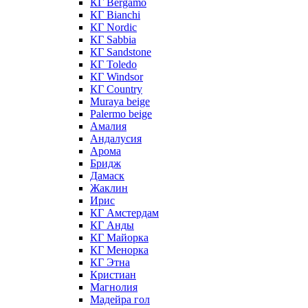
КГ Bergamo
КГ Bianchi
КГ Nordic
КГ Sabbia
КГ Sandstone
КГ Toledo
КГ Windsor
КГ Сountry
Muraya beige
Palermo beige
Амалия
Андалусия
Арома
Бридж
Дамаск
Жаклин
Ирис
КГ Амстердам
КГ Анды
КГ Майорка
КГ Менорка
КГ Этна
Кристиан
Магнолия
Мадейра гол