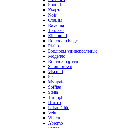
Sputnik
Куарта
Noir
Стация
Ravenna
Terrazzo
Richmond
Rotterdam beige
Rialto
Бордюры универсальные
Моделло
Rotterdam green
Saloni brown
Visconti
Scala
Мунрайз
Soffitta
Stella
Triumph
Пинто
Urban Chic
Velutti
Vivien
Abremo