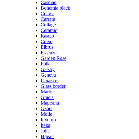
Caspian
Bohemia black
Селия
Carrara
Collage
Ceramic
Камео
Corso
Elbrus
Essenze
Garden Rose
Folk
Gatsby
Geneva
Галакси
Glass border
Marble
Gracia
Марелла
Gzhel
Molle
Inverno
Itaka
Jolie
Идеал