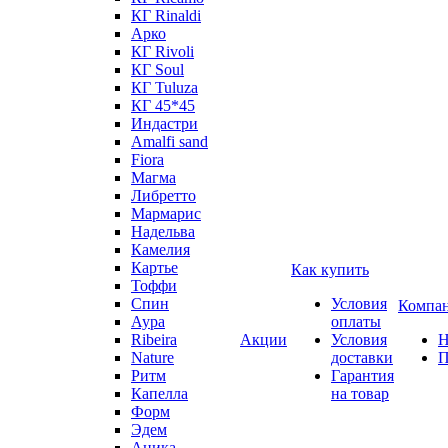
КГ Rinaldi
Арко
КГ Rivoli
КГ Soul
КГ Tuluza
КГ 45*45
Индастри
Amalfi sand
Fiora
Магма
Либретто
Мармарис
Надельва
Камелия
Картье
Как купить
Тоффи
Спин
Условия
Компа
Аура
оплаты
Ribeira
Акции
Условия
Н
Nature
доставки
П
Ритм
Гарантия
Капелла
на товар
Форм
Эдем
Аника