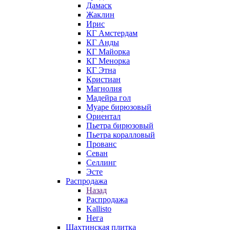
Дамаск
Жаклин
Ирис
КГ Амстердам
КГ Анды
КГ Майорка
КГ Менорка
КГ Этна
Кристиан
Магнолия
Мадейра гол
Муаре бирюзовый
Ориентал
Пьетра бирюзовый
Пьетра коралловый
Прованс
Севан
Селлинг
Эсте
Распродажа
Назад
Распродажа
Kallisto
Нега
Шахтинская плитка