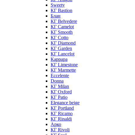
Sweety
КГ Bastion
Блан
КГ Belvedere
КГ Camelot
КГ Smooth
КГ Cotto
КГ Diamond
КГ Garden
КГ Lancelot
Каррара
КГ Limestone
КГ Marmette
Eccelente
Donna
КГ Milan
КГ Oxford
КГ Patio
Elegance beige
КГ Portland
КГ Ricamo
КГ Rinaldi
Арко
КГ Rivoli