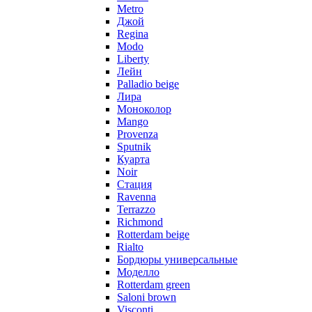
Metro
Джой
Regina
Modo
Liberty
Лейн
Palladio beige
Лира
Моноколор
Mango
Provenza
Sputnik
Куарта
Noir
Стация
Ravenna
Terrazzo
Richmond
Rotterdam beige
Rialto
Бордюры универсальные
Моделло
Rotterdam green
Saloni brown
Visconti