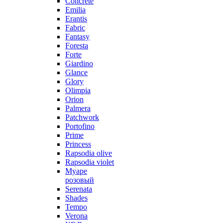
Concrete
Emilia
Erantis
Fabric
Fantasy
Foresta
Forte
Giardino
Glance
Glory
Olimpia
Orion
Palmera
Patchwork
Portofino
Prime
Princess
Rapsodia olive
Rapsodia violet
Муаре
розовый
Serenata
Shades
Tempo
Verona