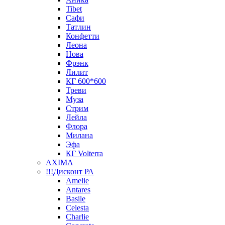
Tibet
Сафи
Татлин
Конфетти
Леона
Нова
Фрэнк
Лилит
КГ 600*600
Треви
Муза
Стрим
Лейла
Флора
Милана
Эфа
КГ Volterra
AXIMA
!!!Дисконт РА
Amelie
Antares
Basile
Celesta
Charlie