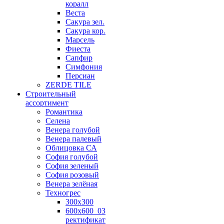
коралл
Веста
Сакура зел.
Сакура кор.
Марсель
Фиеста
Сапфир
Симфония
Персиан
ZERDE TILE
Строительный
ассортимент
Романтика
Селена
Венера голубой
Венера палевый
Облицовка СА
София голубой
София зеленый
София розовый
Венера зелёная
Техногрес
300х300
600х600_03
ректификат