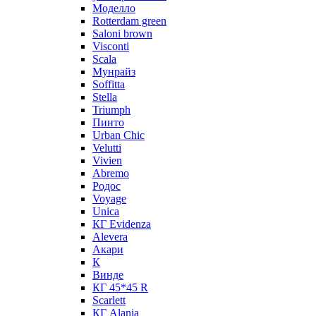
Моделло
Rotterdam green
Saloni brown
Visconti
Scala
Мунрайз
Soffitta
Stella
Triumph
Пинто
Urban Chic
Velutti
Vivien
Abremo
Родос
Voyage
Unica
КГ Evidenza
Alevera
Акари
К
Винде
КГ 45*45 R
Scarlett
КГ Alania