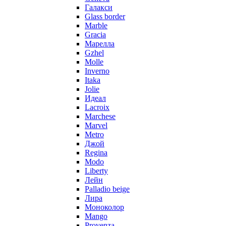
Галакси
Glass border
Marble
Gracia
Марелла
Gzhel
Molle
Inverno
Itaka
Jolie
Идеал
Lacroix
Marchese
Marvel
Metro
Джой
Regina
Modo
Liberty
Лейн
Palladio beige
Лира
Моноколор
Mango
Provenza