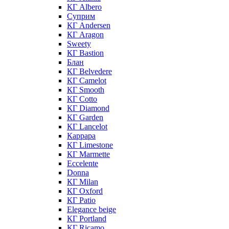
КГ Albero
Суприм
КГ Andersen
КГ Aragon
Sweety
КГ Bastion
Блан
КГ Belvedere
КГ Camelot
КГ Smooth
КГ Cotto
КГ Diamond
КГ Garden
КГ Lancelot
Каррара
КГ Limestone
КГ Marmette
Eccelente
Donna
КГ Milan
КГ Oxford
КГ Patio
Elegance beige
КГ Portland
КГ Ricamo