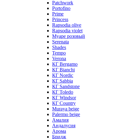
Patchwork
Portofino
Prime
Princess
Rapsodia olive
Rapsodia violet
Муаре розовый
Serenata
Shades
Tempo
Verona
КГ Bergamo
КГ Bianchi
КГ Nordic
КГ Sabbia
КГ Sandstone
КГ Toledo
КГ Windsor
КГ Сountry
Muraya beige
Palermo beige
Амалия
Андалусия
Арома
Бридж