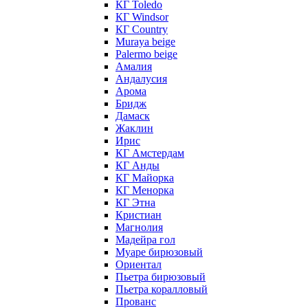
КГ Toledo
КГ Windsor
КГ Сountry
Muraya beige
Palermo beige
Амалия
Андалусия
Арома
Бридж
Дамаск
Жаклин
Ирис
КГ Амстердам
КГ Анды
КГ Майорка
КГ Менорка
КГ Этна
Кристиан
Магнолия
Мадейра гол
Муаре бирюзовый
Ориентал
Пьетра бирюзовый
Пьетра коралловый
Прованс