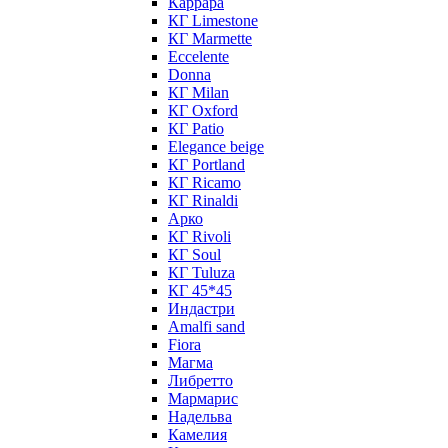
Каррара
КГ Limestone
КГ Marmette
Eccelente
Donna
КГ Milan
КГ Oxford
КГ Patio
Elegance beige
КГ Portland
КГ Ricamo
КГ Rinaldi
Арко
КГ Rivoli
КГ Soul
КГ Tuluza
КГ 45*45
Индастри
Amalfi sand
Fiora
Магма
Либретто
Мармарис
Надельва
Камелия