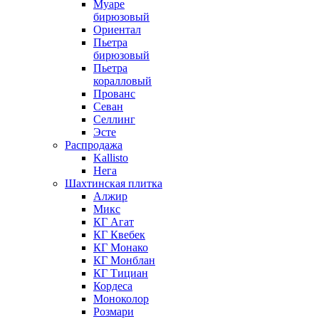
Муаре
бирюзовый
Ориентал
Пьетра
бирюзовый
Пьетра
коралловый
Прованс
Севан
Селлинг
Эсте
Распродажа
Kallisto
Нега
Шахтинская плитка
Алжир
Микс
КГ Агат
КГ Квебек
КГ Монако
КГ Монблан
КГ Тициан
Кордеса
Моноколор
Розмари