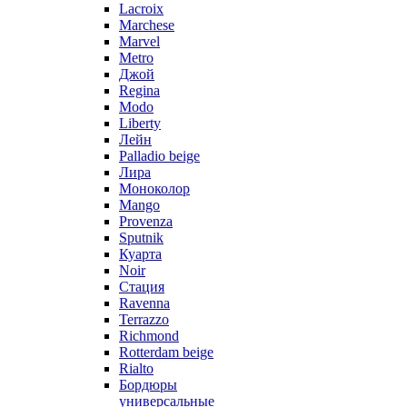
Lacroix
Marchese
Marvel
Metro
Джой
Regina
Modo
Liberty
Лейн
Palladio beige
Лира
Моноколор
Mango
Provenza
Sputnik
Куарта
Noir
Стация
Ravenna
Terrazzo
Richmond
Rotterdam beige
Rialto
Бордюры
универсальные