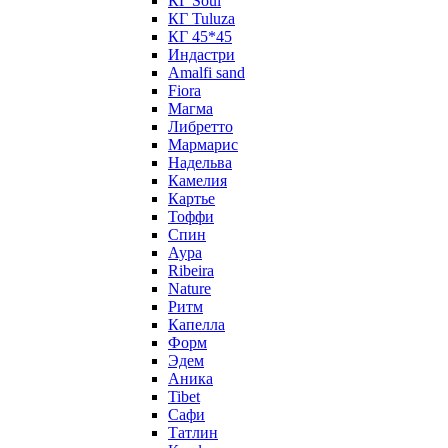
КГ Soul
КГ Tuluza
КГ 45*45
Индастри
Amalfi sand
Fiora
Магма
Либретто
Мармарис
Надельва
Камелия
Картье
Тоффи
Спин
Аура
Ribeira
Nature
Ритм
Капелла
Форм
Эдем
Аника
Tibet
Сафи
Татлин