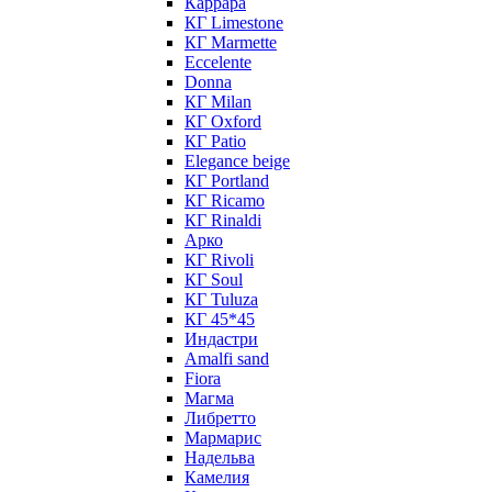
Каррара
КГ Limestone
КГ Marmette
Eccelente
Donna
КГ Milan
КГ Oxford
КГ Patio
Elegance beige
КГ Portland
КГ Ricamo
КГ Rinaldi
Арко
КГ Rivoli
КГ Soul
КГ Tuluza
КГ 45*45
Индастри
Amalfi sand
Fiora
Магма
Либретто
Мармарис
Надельва
Камелия