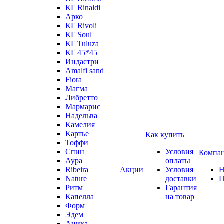
КГ Rinaldi
Арко
КГ Rivoli
КГ Soul
КГ Tuluza
КГ 45*45
Индастри
Amalfi sand
Fiora
Магма
Либретто
Мармарис
Надельва
Камелия
Картье
Как купить
Тоффи
Спин
Условия
Компа
Аура
оплаты
Ribeira
Акции
Условия
Н
Nature
доставки
П
Ритм
Гарантия
Капелла
на товар
Форм
Эдем
Аника