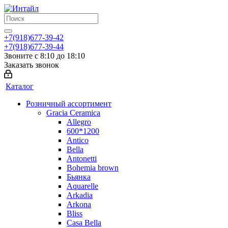
+7(918)677-39-42
+7(918)677-39-44
Звоните с 8:10 до 18:10
Заказать звонок
Каталог
Розничный ассортимент
Gracia Ceramica
Allegro
600*1200
Antico
Bella
Antonetti
Bohemia brown
Бьянка
Aquarelle
Arkadia
Arkona
Bliss
Casa Bella