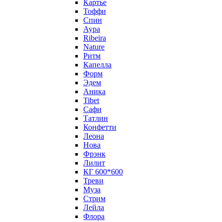
Картье
Тоффи
Спин
Аура
Ribeira
Nature
Ритм
Капелла
Форм
Эдем
Аника
Tibet
Сафи
Татлин
Конфетти
Леона
Нова
Фрэнк
Лилит
КГ 600*600
Треви
Муза
Стрим
Лейла
Флора