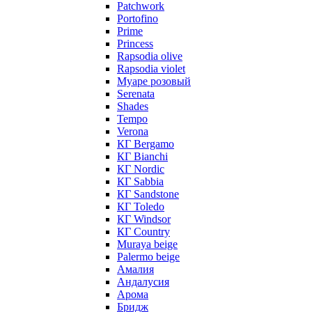
Patchwork
Portofino
Prime
Princess
Rapsodia olive
Rapsodia violet
Муаре розовый
Serenata
Shades
Tempo
Verona
КГ Bergamo
КГ Bianchi
КГ Nordic
КГ Sabbia
КГ Sandstone
КГ Toledo
КГ Windsor
КГ Сountry
Muraya beige
Palermo beige
Амалия
Андалусия
Арома
Бридж