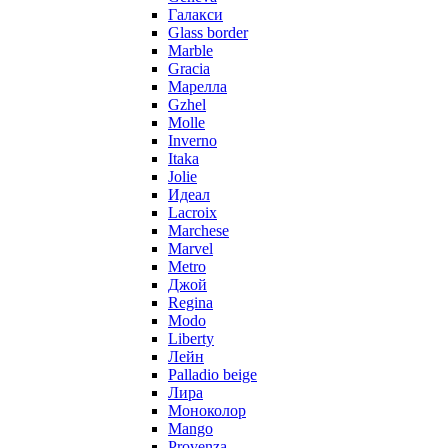
Галакси
Glass border
Marble
Gracia
Марелла
Gzhel
Molle
Inverno
Itaka
Jolie
Идеал
Lacroix
Marchese
Marvel
Metro
Джой
Regina
Modo
Liberty
Лейн
Palladio beige
Лира
Моноколор
Mango
Provenza