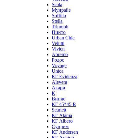
Scala
Мунрайз
Soffitta
Stella
Triumph
Пинто
Urban Chic
Velutti
Vivien
Abremo
Родос
Voyage
Unica
КГ Evidenza
Alevera
Акари
К
Винде
КГ 45*45 R
Scarlett
КГ Alania
КГ Albero
Суприм
КГ Andersen
КГ Aragon