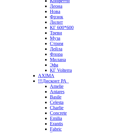
Конфетти
Леона
Нова
Фрэнк
Лилит
КГ 600*600
Треви
Муза
Стрим
Лейла
Флора
Милана
Эфа
КГ Volterra
AXIMA
!!!Дисконт РА
Amelie
Antares
Basile
Celesta
Charlie
Concrete
Emilia
Erantis
Fabric