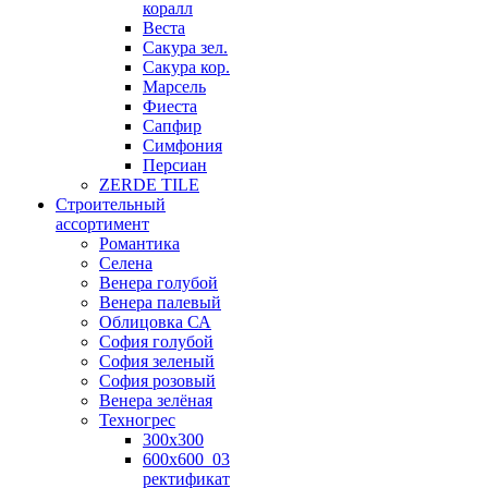
коралл
Веста
Сакура зел.
Сакура кор.
Марсель
Фиеста
Сапфир
Симфония
Персиан
ZERDE TILE
Строительный
ассортимент
Романтика
Селена
Венера голубой
Венера палевый
Облицовка СА
София голубой
София зеленый
София розовый
Венера зелёная
Техногрес
300х300
600х600_03
ректификат