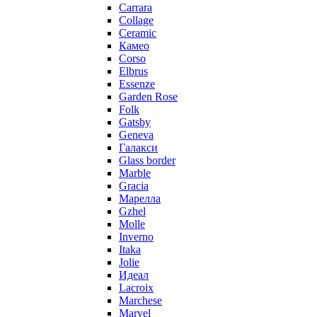
Carrara
Collage
Ceramic
Камео
Corso
Elbrus
Essenze
Garden Rose
Folk
Gatsby
Geneva
Галакси
Glass border
Marble
Gracia
Марелла
Gzhel
Molle
Inverno
Itaka
Jolie
Идеал
Lacroix
Marchese
Marvel