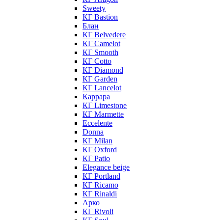
Sweety
КГ Bastion
Блан
КГ Belvedere
КГ Camelot
КГ Smooth
КГ Cotto
КГ Diamond
КГ Garden
КГ Lancelot
Каррара
КГ Limestone
КГ Marmette
Eccelente
Donna
КГ Milan
КГ Oxford
КГ Patio
Elegance beige
КГ Portland
КГ Ricamo
КГ Rinaldi
Арко
КГ Rivoli