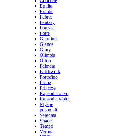
Concrete
Emilia
Erantis
Fabric
Fantasy
Foresta
Forte
Giardino
Glance
Glory
Olimpia
Orion
Palmera
Patchwork
Portofino
Prime
Princess
Rapsodia olive
Rapsodia violet
Муаре
розовый
Serenata
Shades
Tempo
Verona