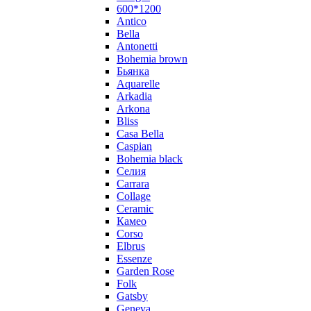
600*1200
Antico
Bella
Antonetti
Bohemia brown
Бьянка
Aquarelle
Arkadia
Arkona
Bliss
Casa Bella
Caspian
Bohemia black
Селия
Carrara
Collage
Ceramic
Камео
Corso
Elbrus
Essenze
Garden Rose
Folk
Gatsby
Geneva