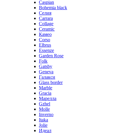
Caspian
Bohemia black
Селия
Carrara
Collage
Ceramic
Камео
Corso
Elbrus
Essenze
Garden Rose
Folk
Gatsby
Geneva
Галакси
Glass border
Marble
Gracia
Марелла
Gzhel
Molle
Inverno
Itaka
Jolie
Идеал