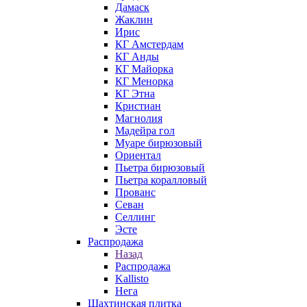
Дамаск
Жаклин
Ирис
КГ Амстердам
КГ Анды
КГ Майорка
КГ Менорка
КГ Этна
Кристиан
Магнолия
Мадейра гол
Муаре бирюзовый
Ориентал
Пьетра бирюзовый
Пьетра коралловый
Прованс
Севан
Селлинг
Эсте
Распродажа
Назад
Распродажа
Kallisto
Нега
Шахтинская плитка