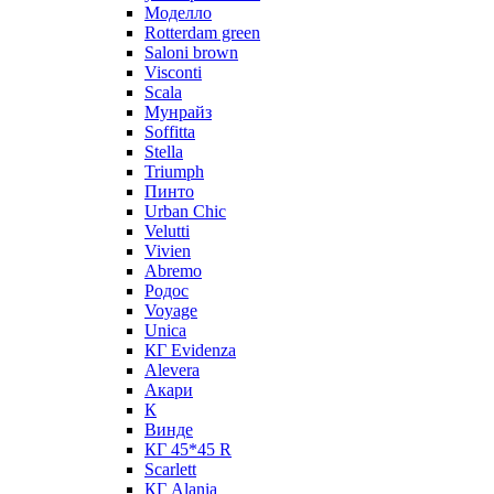
Моделло
Rotterdam green
Saloni brown
Visconti
Scala
Мунрайз
Soffitta
Stella
Triumph
Пинто
Urban Chic
Velutti
Vivien
Abremo
Родос
Voyage
Unica
КГ Evidenza
Alevera
Акари
К
Винде
КГ 45*45 R
Scarlett
КГ Alania