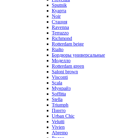
Sputnik
Куарта
Noir
Стация
Ravenna
Terrazzo
Richmond
Rotterdam beige
Rialto
Бордюры универсальные
Моделло
Rotterdam green
Saloni brown
Visconti
Scala
Мунрайз
Soffitta
Stella
Triumph
Пинто
Urban Chic
Velutti
Vivien
Abremo