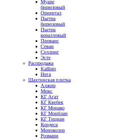
Муаре
бирюзовый
Ориентал
Пьетра
бирюзовый
Пьетра
коралловый
Прованс
Севан
Селлинг
Эсте
Распродажа
Kallisto
Нега
Шахтинская плитка
Алжир
Микс
КГ Агат
КГ Квебек
КГ Монако
КГ Монблан
КГ Тициан
Кордеса
Моноколор
Розмари