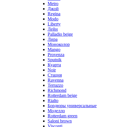
Metro
Джой
Regina
Modo
Liberty
Лейн
Palladio beige
Лира
Моноколор
Mango
Provenza
Sputnik
Куарта
Noir
Стация
Ravenna
Terrazzo
Richmond
Rotterdam beige
Rialto
Бордюры универсальные
Моделло
Rotterdam green
Saloni brown
Visconti