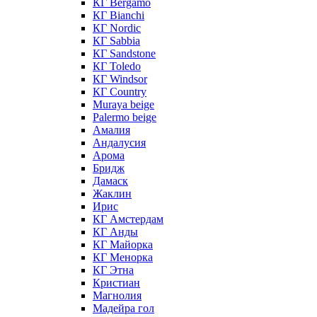
КГ Bergamo
КГ Bianchi
КГ Nordic
КГ Sabbia
КГ Sandstone
КГ Toledo
КГ Windsor
КГ Сountry
Muraya beige
Palermo beige
Амалия
Андалусия
Арома
Бридж
Дамаск
Жаклин
Ирис
КГ Амстердам
КГ Анды
КГ Майорка
КГ Менорка
КГ Этна
Кристиан
Магнолия
Мадейра гол