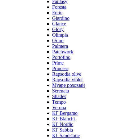
Fantasy
Foresta
Forte
Giardino
Glance
Glory
Olimpia
Orion
Palmera
Patchwork
Portofino
Prime
Princess
Rapsodia olive
Rapsodia violet
Муаре розовый
Serenata
Shades
Tempo
Verona
КГ Bergamo
КГ Bianchi
КГ Nordic
КГ Sabbia
КГ Sandstone