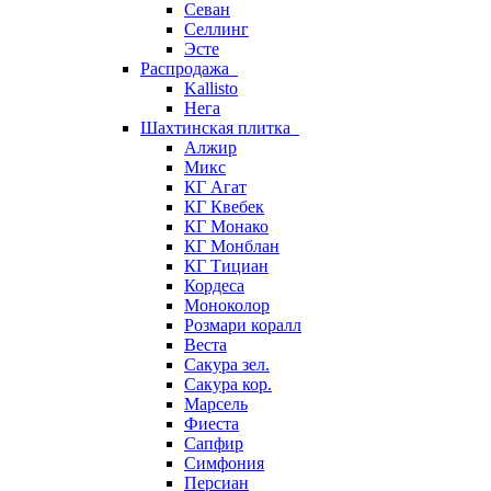
Севан
Селлинг
Эсте
Распродажа
Kallisto
Нега
Шахтинская плитка
Алжир
Микс
КГ Агат
КГ Квебек
КГ Монако
КГ Монблан
КГ Тициан
Кордеса
Моноколор
Розмари коралл
Веста
Сакура зел.
Сакура кор.
Марсель
Фиеста
Сапфир
Симфония
Персиан