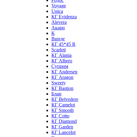
Родос
Voyage
Unica
КГ Evidenza
Alevera
Акари
К
Винде
КГ 45*45 R
Scarlett
КГ Alania
КГ Albero
Суприм
КГ Andersen
КГ Aragon
Sweety
КГ Bastion
Блан
КГ Belvedere
КГ Camelot
КГ Smooth
КГ Cotto
КГ Diamond
КГ Garden
КГ Lancelot