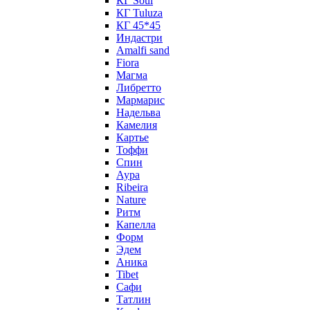
КГ Soul
КГ Tuluza
КГ 45*45
Индастри
Amalfi sand
Fiora
Магма
Либретто
Мармарис
Надельва
Камелия
Картье
Тоффи
Спин
Аура
Ribeira
Nature
Ритм
Капелла
Форм
Эдем
Аника
Tibet
Сафи
Татлин