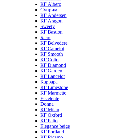
КГ Albero
Суприм
КГ Andersen
КГ Aragon
Sweety
КГ Bastion
Блан
КГ Belvedere
КГ Camelot
КГ Smooth
КГ Cotto
КГ Diamond
КГ Garden
КГ Lancelot
Каррара
КГ Limestone
КГ Marmette
Eccelente
Donna
КГ Milan
КГ Oxford
КГ Patio
Elegance beige
КГ Portland
КГ Ricamo