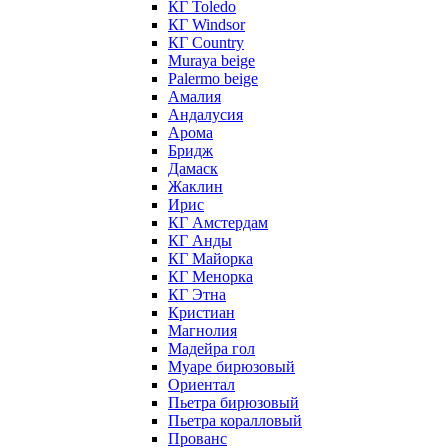
КГ Toledo
КГ Windsor
КГ Сountry
Muraya beige
Palermo beige
Амалия
Андалусия
Арома
Бридж
Дамаск
Жаклин
Ирис
КГ Амстердам
КГ Анды
КГ Майорка
КГ Менорка
КГ Этна
Кристиан
Магнолия
Мадейра гол
Муаре бирюзовый
Ориентал
Пьетра бирюзовый
Пьетра коралловый
Прованс