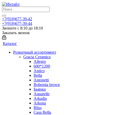
+7(918)677-39-42
+7(918)677-39-44
Звоните с 8:10 до 18:10
Заказать звонок
Каталог
Розничный ассортимент
Gracia Ceramica
Allegro
600*1200
Antico
Bella
Antonetti
Bohemia brown
Бьянка
Aquarelle
Arkadia
Arkona
Bliss
Casa Bella