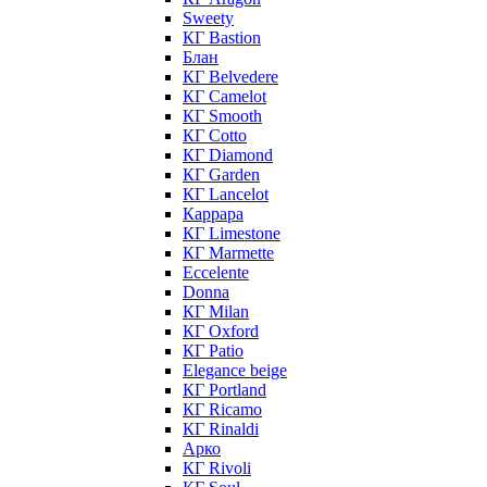
Sweety
КГ Bastion
Блан
КГ Belvedere
КГ Camelot
КГ Smooth
КГ Cotto
КГ Diamond
КГ Garden
КГ Lancelot
Каррара
КГ Limestone
КГ Marmette
Eccelente
Donna
КГ Milan
КГ Oxford
КГ Patio
Elegance beige
КГ Portland
КГ Ricamo
КГ Rinaldi
Арко
КГ Rivoli