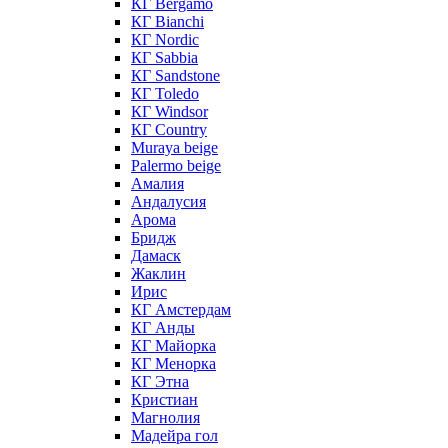
КГ Bergamo
КГ Bianchi
КГ Nordic
КГ Sabbia
КГ Sandstone
КГ Toledo
КГ Windsor
КГ Сountry
Muraya beige
Palermo beige
Амалия
Андалусия
Арома
Бридж
Дамаск
Жаклин
Ирис
КГ Амстердам
КГ Анды
КГ Майорка
КГ Менорка
КГ Этна
Кристиан
Магнолия
Мадейра гол