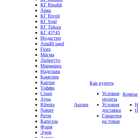
КГ Rinaldi
Арко
КГ Rivoli
КГ Soul
КГ Tuluza
КГ 45*45
Индастри
Amalfi sand
Fiora
Магма
Либретто
Мармарис
Надельва
Камелия
Картье
Как купить
Тоффи
Спин
Условия
Компа
Аура
оплаты
Ribeira
Акции
Условия
Н
Nature
доставки
П
Ритм
Гарантия
Капелла
на товар
Форм
Эдем
Аника