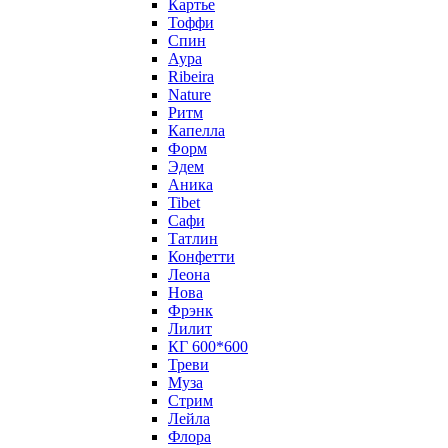
Картье
Тоффи
Спин
Аура
Ribeira
Nature
Ритм
Капелла
Форм
Эдем
Аника
Tibet
Сафи
Татлин
Конфетти
Леона
Нова
Фрэнк
Лилит
КГ 600*600
Треви
Муза
Стрим
Лейла
Флора