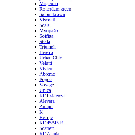
Моделло
Rotterdam green
Saloni brown
Visconti
Scala
Мунрайз
Soffitta
Stella
Triumph
Пинто
Urban Chic
Velutti
Vivien
Abremo
Родос
Voyage
Unica
КГ Evidenza
Alevera
Акари
К
Винде
КГ 45*45 R
Scarlett
КГ Alania