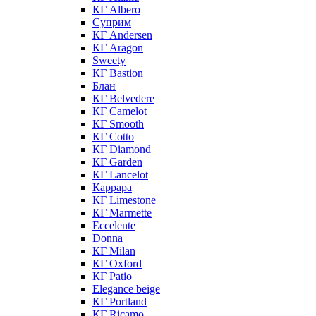
КГ Albero
Суприм
КГ Andersen
КГ Aragon
Sweety
КГ Bastion
Блан
КГ Belvedere
КГ Camelot
КГ Smooth
КГ Cotto
КГ Diamond
КГ Garden
КГ Lancelot
Каррара
КГ Limestone
КГ Marmette
Eccelente
Donna
КГ Milan
КГ Oxford
КГ Patio
Elegance beige
КГ Portland
КГ Ricamo