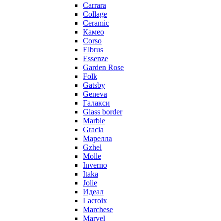
Carrara
Collage
Ceramic
Камео
Corso
Elbrus
Essenze
Garden Rose
Folk
Gatsby
Geneva
Галакси
Glass border
Marble
Gracia
Марелла
Gzhel
Molle
Inverno
Itaka
Jolie
Идеал
Lacroix
Marchese
Marvel