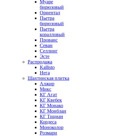
Муаре
бирюзовый
Ориентал
Пьетра
бирюзовый
Пьетра
коралловый
Прованс
Севан
Селлинг
Эсте
Распродажа
Kallisto
Нега
Шахтинская плитка
Алжир
Микс
КГ Агат
КГ Квебек
КГ Монако
КГ Монблан
КГ Тициан
Кордеса
Моноколор
Розмари