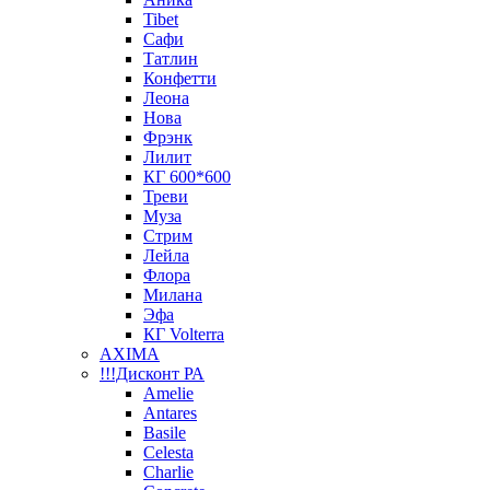
Tibet
Сафи
Татлин
Конфетти
Леона
Нова
Фрэнк
Лилит
КГ 600*600
Треви
Муза
Стрим
Лейла
Флора
Милана
Эфа
КГ Volterra
AXIMA
!!!Дисконт РА
Amelie
Antares
Basile
Celesta
Charlie