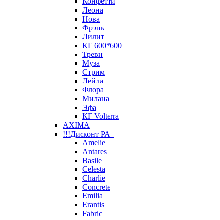
Конфетти
Леона
Нова
Фрэнк
Лилит
КГ 600*600
Треви
Муза
Стрим
Лейла
Флора
Милана
Эфа
КГ Volterra
AXIMA
!!!Дисконт РА
Amelie
Antares
Basile
Celesta
Charlie
Concrete
Emilia
Erantis
Fabric