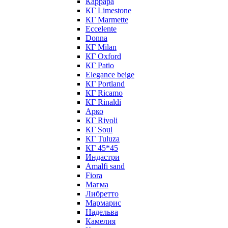
Каррара
КГ Limestone
КГ Marmette
Eccelente
Donna
КГ Milan
КГ Oxford
КГ Patio
Elegance beige
КГ Portland
КГ Ricamo
КГ Rinaldi
Арко
КГ Rivoli
КГ Soul
КГ Tuluza
КГ 45*45
Индастри
Amalfi sand
Fiora
Магма
Либретто
Мармарис
Надельва
Камелия