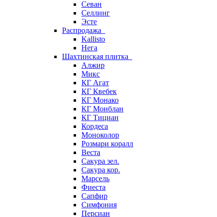
Севан
Селлинг
Эсте
Распродажа
Kallisto
Нега
Шахтинская плитка
Алжир
Микс
КГ Агат
КГ Квебек
КГ Монако
КГ Монблан
КГ Тициан
Кордеса
Моноколор
Розмари коралл
Веста
Сакура зел.
Сакура кор.
Марсель
Фиеста
Сапфир
Симфония
Персиан