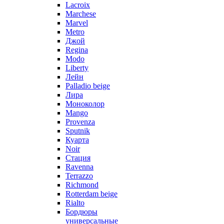
Lacroix
Marchese
Marvel
Metro
Джой
Regina
Modo
Liberty
Лейн
Palladio beige
Лира
Моноколор
Mango
Provenza
Sputnik
Куарта
Noir
Стация
Ravenna
Terrazzo
Richmond
Rotterdam beige
Rialto
Бордюры
универсальные