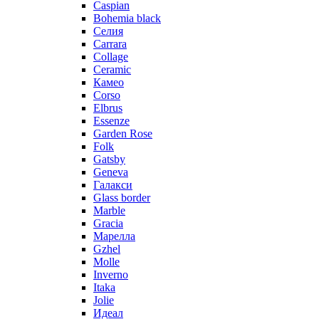
Caspian
Bohemia black
Селия
Carrara
Collage
Ceramic
Камео
Corso
Elbrus
Essenze
Garden Rose
Folk
Gatsby
Geneva
Галакси
Glass border
Marble
Gracia
Марелла
Gzhel
Molle
Inverno
Itaka
Jolie
Идеал