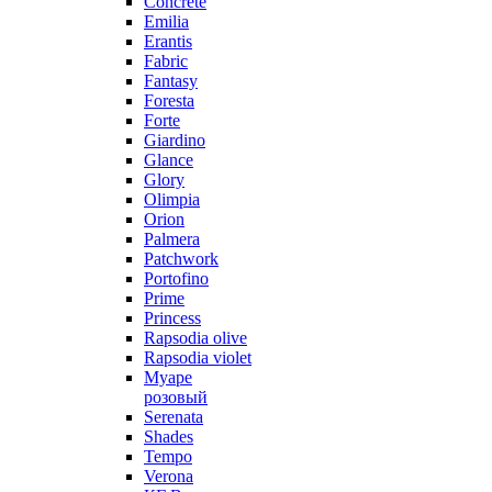
Concrete
Emilia
Erantis
Fabric
Fantasy
Foresta
Forte
Giardino
Glance
Glory
Olimpia
Orion
Palmera
Patchwork
Portofino
Prime
Princess
Rapsodia olive
Rapsodia violet
Муаре
розовый
Serenata
Shades
Tempo
Verona