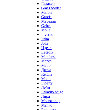
Галакси
Glass border
Marble
Gracia
Марелла
Gzhel
Molle
Inverno
Itaka
Jolie
Идеал
Lacroix
Marchese
Marvel
Metro
Джой
Regina
Modo
Liberty
Лейн
Palladio beige
Лира
Моноколор
Mango
Provenza