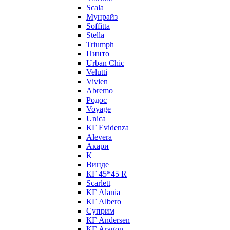
Scala
Мунрайз
Soffitta
Stella
Triumph
Пинто
Urban Chic
Velutti
Vivien
Abremo
Родос
Voyage
Unica
КГ Evidenza
Alevera
Акари
К
Винде
КГ 45*45 R
Scarlett
КГ Alania
КГ Albero
Суприм
КГ Andersen
КГ Aragon