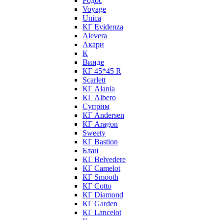
Родос
Voyage
Unica
КГ Evidenza
Alevera
Акари
К
Винде
КГ 45*45 R
Scarlett
КГ Alania
КГ Albero
Суприм
КГ Andersen
КГ Aragon
Sweety
КГ Bastion
Блан
КГ Belvedere
КГ Camelot
КГ Smooth
КГ Cotto
КГ Diamond
КГ Garden
КГ Lancelot