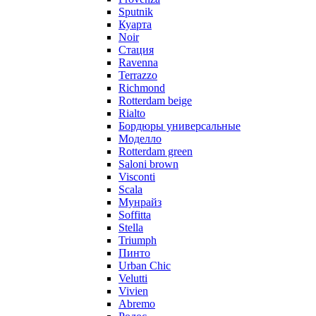
Sputnik
Куарта
Noir
Стация
Ravenna
Terrazzo
Richmond
Rotterdam beige
Rialto
Бордюры универсальные
Моделло
Rotterdam green
Saloni brown
Visconti
Scala
Мунрайз
Soffitta
Stella
Triumph
Пинто
Urban Chic
Velutti
Vivien
Abremo