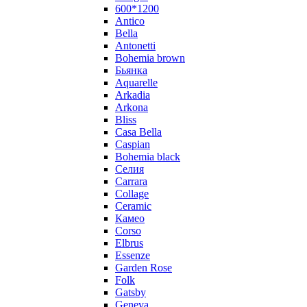
600*1200
Antico
Bella
Antonetti
Bohemia brown
Бьянка
Aquarelle
Arkadia
Arkona
Bliss
Casa Bella
Caspian
Bohemia black
Селия
Carrara
Collage
Ceramic
Камео
Corso
Elbrus
Essenze
Garden Rose
Folk
Gatsby
Geneva