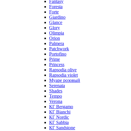
Fantasy
Foresta
Forte
Giardino
Glance
Glory
Olimpia
Orion
Palmera
Patchwork
Portofino
Prime
Princess
Rapsodia olive
Rapsodia violet
Муаре розовый
Serenata
Shades
Tempo
Verona
КГ Bergamo
КГ Bianchi
КГ Nordic
КГ Sabbia
КГ Sandstone