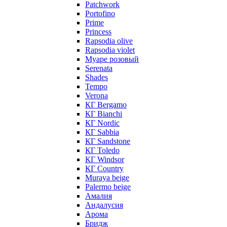
Patchwork
Portofino
Prime
Princess
Rapsodia olive
Rapsodia violet
Муаре розовый
Serenata
Shades
Tempo
Verona
КГ Bergamo
КГ Bianchi
КГ Nordic
КГ Sabbia
КГ Sandstone
КГ Toledo
КГ Windsor
КГ Сountry
Muraya beige
Palermo beige
Амалия
Андалусия
Арома
Бридж