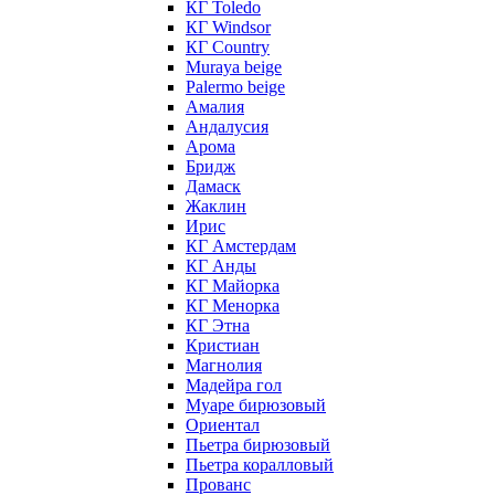
КГ Toledo
КГ Windsor
КГ Сountry
Muraya beige
Palermo beige
Амалия
Андалусия
Арома
Бридж
Дамаск
Жаклин
Ирис
КГ Амстердам
КГ Анды
КГ Майорка
КГ Менорка
КГ Этна
Кристиан
Магнолия
Мадейра гол
Муаре бирюзовый
Ориентал
Пьетра бирюзовый
Пьетра коралловый
Прованс