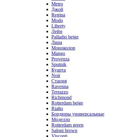
Metro
Джой
Regina
Modo
Liberty
Лейн
Palladio beige
Лира
Моноколор
Mango
Provenza
Sputnik
Куарта
Noir
Стация
Ravenna
Terrazzo
Richmond
Rotterdam beige
Rialto
Бордюры универсальные
Моделло
Rotterdam green
Saloni brown
Visconti