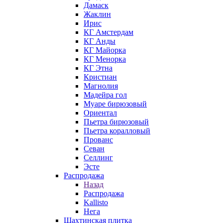
Дамаск
Жаклин
Ирис
КГ Амстердам
КГ Анды
КГ Майорка
КГ Менорка
КГ Этна
Кристиан
Магнолия
Мадейра гол
Муаре бирюзовый
Ориентал
Пьетра бирюзовый
Пьетра коралловый
Прованс
Севан
Селлинг
Эсте
Распродажа
Назад
Распродажа
Kallisto
Нега
Шахтинская плитка