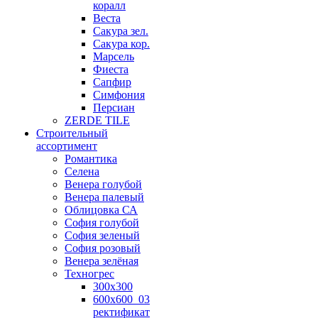
коралл
Веста
Сакура зел.
Сакура кор.
Марсель
Фиеста
Сапфир
Симфония
Персиан
ZERDE TILE
Строительный
ассортимент
Романтика
Селена
Венера голубой
Венера палевый
Облицовка СА
София голубой
София зеленый
София розовый
Венера зелёная
Техногрес
300х300
600х600_03
ректификат