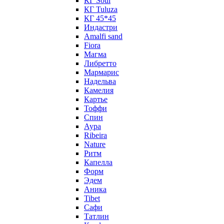
КГ Soul
КГ Tuluza
КГ 45*45
Индастри
Amalfi sand
Fiora
Магма
Либретто
Мармарис
Надельва
Камелия
Картье
Тоффи
Спин
Аура
Ribeira
Nature
Ритм
Капелла
Форм
Эдем
Аника
Tibet
Сафи
Татлин