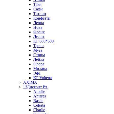
Tibet
Сафи
Татлин
Конфетти
Леона
Нова
Фрэнк
Лилит
КГ 600*600
Треви
Муза
Стрим
Лейла
Флора
Милана
Эфа
КГ Volterra
AXIMA
!!!Дисконт РА
Amelie
Antares
Basile
Celesta
Charlie