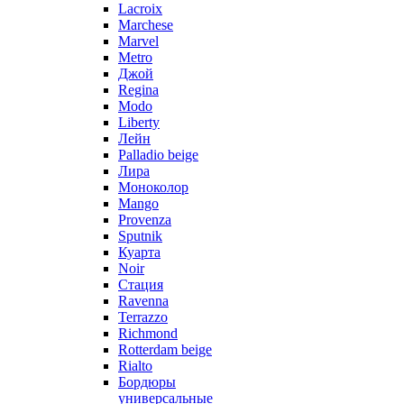
Lacroix
Marchese
Marvel
Metro
Джой
Regina
Modo
Liberty
Лейн
Palladio beige
Лира
Моноколор
Mango
Provenza
Sputnik
Куарта
Noir
Стация
Ravenna
Terrazzo
Richmond
Rotterdam beige
Rialto
Бордюры
универсальные