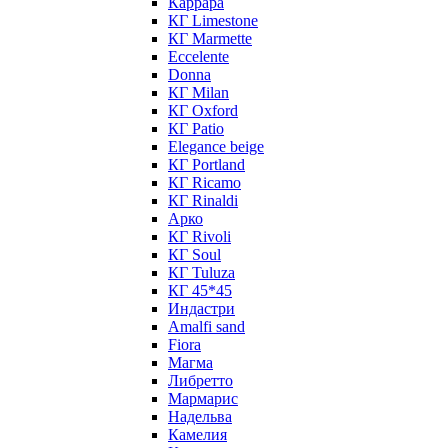
Каррара
КГ Limestone
КГ Marmette
Eccelente
Donna
КГ Milan
КГ Oxford
КГ Patio
Elegance beige
КГ Portland
КГ Ricamo
КГ Rinaldi
Арко
КГ Rivoli
КГ Soul
КГ Tuluza
КГ 45*45
Индастри
Amalfi sand
Fiora
Магма
Либретто
Мармарис
Надельва
Камелия