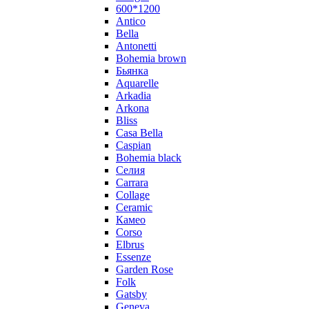
600*1200
Antico
Bella
Antonetti
Bohemia brown
Бьянка
Aquarelle
Arkadia
Arkona
Bliss
Casa Bella
Caspian
Bohemia black
Селия
Carrara
Collage
Ceramic
Камео
Corso
Elbrus
Essenze
Garden Rose
Folk
Gatsby
Geneva