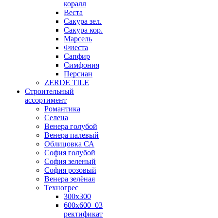
коралл
Веста
Сакура зел.
Сакура кор.
Марсель
Фиеста
Сапфир
Симфония
Персиан
ZERDE TILE
Строительный
ассортимент
Романтика
Селена
Венера голубой
Венера палевый
Облицовка СА
София голубой
София зеленый
София розовый
Венера зелёная
Техногрес
300х300
600х600_03
ректификат