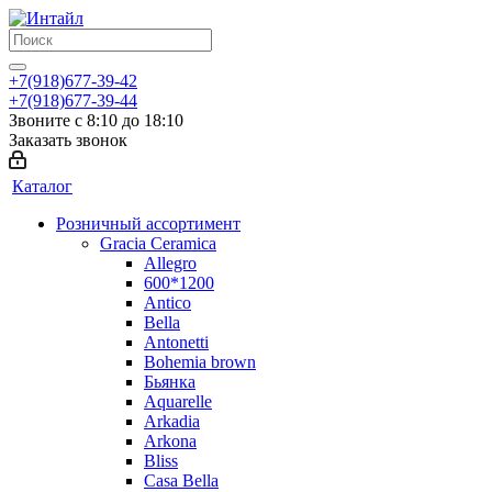
+7(918)677-39-42
+7(918)677-39-44
Звоните с 8:10 до 18:10
Заказать звонок
Каталог
Розничный ассортимент
Gracia Ceramica
Allegro
600*1200
Antico
Bella
Antonetti
Bohemia brown
Бьянка
Aquarelle
Arkadia
Arkona
Bliss
Casa Bella