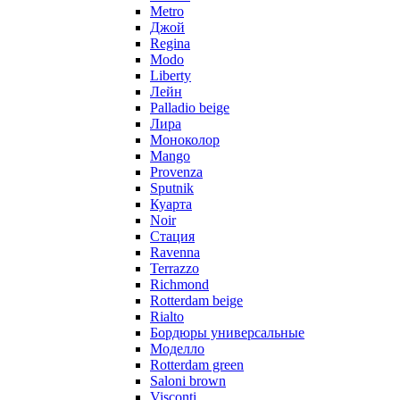
Metro
Джой
Regina
Modo
Liberty
Лейн
Palladio beige
Лира
Моноколор
Mango
Provenza
Sputnik
Куарта
Noir
Стация
Ravenna
Terrazzo
Richmond
Rotterdam beige
Rialto
Бордюры универсальные
Моделло
Rotterdam green
Saloni brown
Visconti