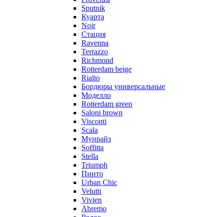
Sputnik
Куарта
Noir
Стация
Ravenna
Terrazzo
Richmond
Rotterdam beige
Rialto
Бордюры универсальные
Моделло
Rotterdam green
Saloni brown
Visconti
Scala
Мунрайз
Soffitta
Stella
Triumph
Пинто
Urban Chic
Velutti
Vivien
Abremo