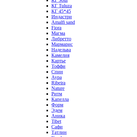
КГ Soul
КГ Tuluza
КГ 45*45
Индастри
Amalfi sand
Fiora
Магма
Либретто
Мармарис
Надельва
Камелия
Картье
Тоффи
Спин
Аура
Ribeira
Nature
Ритм
Капелла
Форм
Эдем
Аника
Tibet
Сафи
Татлин