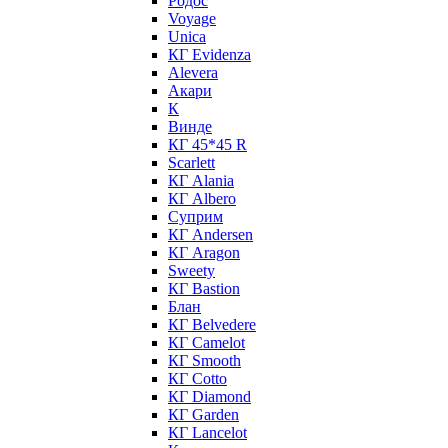
Родос
Voyage
Unica
КГ Evidenza
Alevera
Акари
К
Винде
КГ 45*45 R
Scarlett
КГ Alania
КГ Albero
Суприм
КГ Andersen
КГ Aragon
Sweety
КГ Bastion
Блан
КГ Belvedere
КГ Camelot
КГ Smooth
КГ Cotto
КГ Diamond
КГ Garden
КГ Lancelot