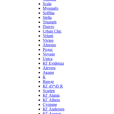
Scala
Мунрайз
Soffitta
Stella
Triumph
Пинто
Urban Chic
Velutti
Vivien
Abremo
Родос
Voyage
Unica
КГ Evidenza
Alevera
Акари
К
Винде
КГ 45*45 R
Scarlett
КГ Alania
КГ Albero
Суприм
КГ Andersen
КГ Aragon