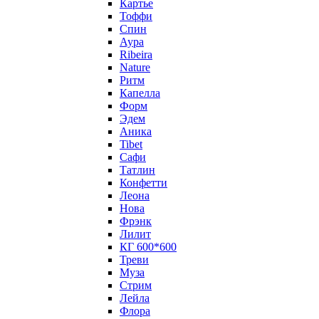
Картье
Тоффи
Спин
Аура
Ribeira
Nature
Ритм
Капелла
Форм
Эдем
Аника
Tibet
Сафи
Татлин
Конфетти
Леона
Нова
Фрэнк
Лилит
КГ 600*600
Треви
Муза
Стрим
Лейла
Флора