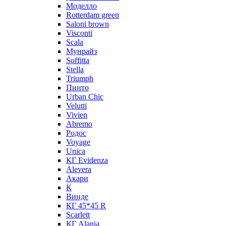
Моделло
Rotterdam green
Saloni brown
Visconti
Scala
Мунрайз
Soffitta
Stella
Triumph
Пинто
Urban Chic
Velutti
Vivien
Abremo
Родос
Voyage
Unica
КГ Evidenza
Alevera
Акари
К
Винде
КГ 45*45 R
Scarlett
КГ Alania