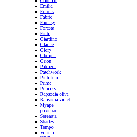
Concrete
Emilia
Erantis
Fabric
Fantasy
Foresta
Forte
Giardino
Glance
Glory
Olimpia
Orion
Palmera
Patchwork
Portofino
Prime
Princess
Rapsodia olive
Rapsodia violet
Муаре
розовый
Serenata
Shades
Tempo
Verona