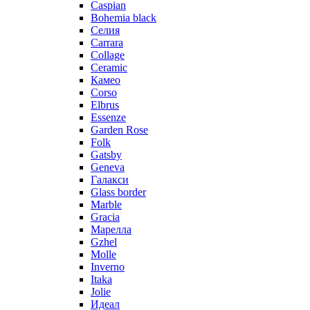
Caspian
Bohemia black
Селия
Carrara
Collage
Ceramic
Камео
Corso
Elbrus
Essenze
Garden Rose
Folk
Gatsby
Geneva
Галакси
Glass border
Marble
Gracia
Марелла
Gzhel
Molle
Inverno
Itaka
Jolie
Идеал