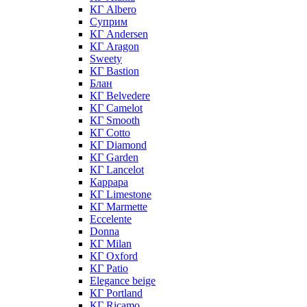
КГ Albero
Суприм
КГ Andersen
КГ Aragon
Sweety
КГ Bastion
Блан
КГ Belvedere
КГ Camelot
КГ Smooth
КГ Cotto
КГ Diamond
КГ Garden
КГ Lancelot
Каррара
КГ Limestone
КГ Marmette
Eccelente
Donna
КГ Milan
КГ Oxford
КГ Patio
Elegance beige
КГ Portland
КГ Ricamo