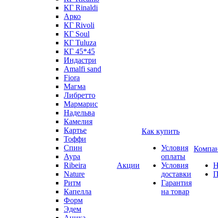
КГ Rinaldi
Арко
КГ Rivoli
КГ Soul
КГ Tuluza
КГ 45*45
Индастри
Amalfi sand
Fiora
Магма
Либретто
Мармарис
Надельва
Камелия
Картье
Как купить
Тоффи
Спин
Условия
Компа
Аура
оплаты
Ribeira
Акции
Условия
Н
Nature
доставки
П
Ритм
Гарантия
Капелла
на товар
Форм
Эдем
Аника