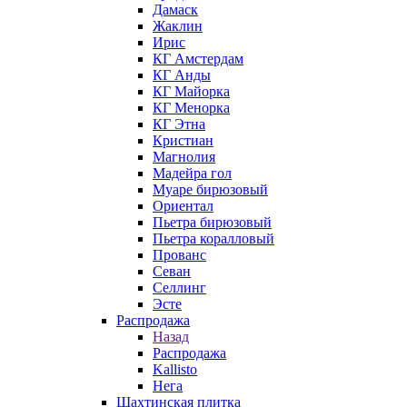
Дамаск
Жаклин
Ирис
КГ Амстердам
КГ Анды
КГ Майорка
КГ Менорка
КГ Этна
Кристиан
Магнолия
Мадейра гол
Муаре бирюзовый
Ориентал
Пьетра бирюзовый
Пьетра коралловый
Прованс
Севан
Селлинг
Эсте
Распродажа
Назад
Распродажа
Kallisto
Нега
Шахтинская плитка