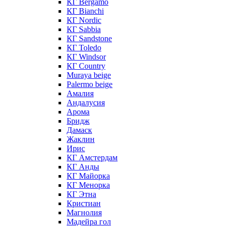
КГ Bergamo
КГ Bianchi
КГ Nordic
КГ Sabbia
КГ Sandstone
КГ Toledo
КГ Windsor
КГ Сountry
Muraya beige
Palermo beige
Амалия
Андалусия
Арома
Бридж
Дамаск
Жаклин
Ирис
КГ Амстердам
КГ Анды
КГ Майорка
КГ Менорка
КГ Этна
Кристиан
Магнолия
Мадейра гол