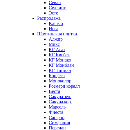
Севан
Селлинг
Эсте
Распродажа
Kallisto
Нега
Шахтинская плитка
Алжир
Микс
КГ Агат
КГ Квебек
КГ Монако
КГ Монблан
КГ Тициан
Кордеса
Моноколор
Розмари коралл
Веста
Сакура зел.
Сакура кор.
Марсель
Фиеста
Сапфир
Симфония
Персиан