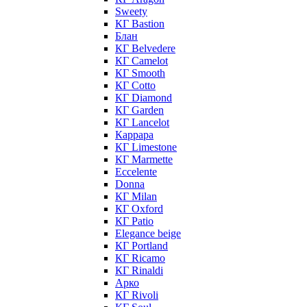
Sweety
КГ Bastion
Блан
КГ Belvedere
КГ Camelot
КГ Smooth
КГ Cotto
КГ Diamond
КГ Garden
КГ Lancelot
Каррара
КГ Limestone
КГ Marmette
Eccelente
Donna
КГ Milan
КГ Oxford
КГ Patio
Elegance beige
КГ Portland
КГ Ricamo
КГ Rinaldi
Арко
КГ Rivoli