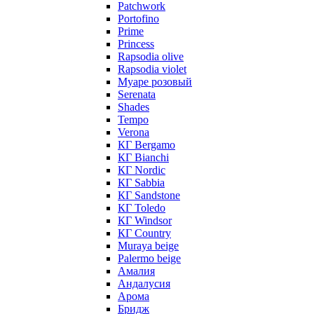
Patchwork
Portofino
Prime
Princess
Rapsodia olive
Rapsodia violet
Муаре розовый
Serenata
Shades
Tempo
Verona
КГ Bergamo
КГ Bianchi
КГ Nordic
КГ Sabbia
КГ Sandstone
КГ Toledo
КГ Windsor
КГ Сountry
Muraya beige
Palermo beige
Амалия
Андалусия
Арома
Бридж