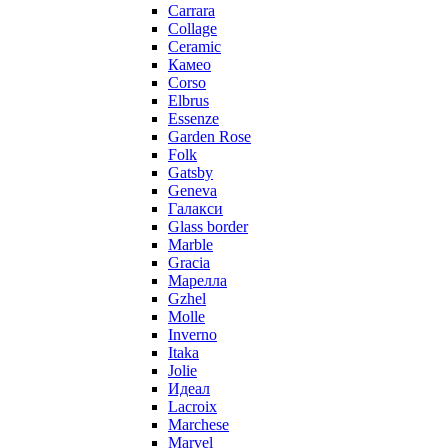
Carrara
Collage
Ceramic
Камео
Corso
Elbrus
Essenze
Garden Rose
Folk
Gatsby
Geneva
Галакси
Glass border
Marble
Gracia
Марелла
Gzhel
Molle
Inverno
Itaka
Jolie
Идеал
Lacroix
Marchese
Marvel