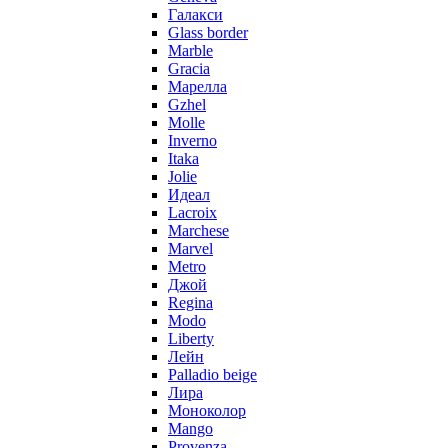
Галакси
Glass border
Marble
Gracia
Марелла
Gzhel
Molle
Inverno
Itaka
Jolie
Идеал
Lacroix
Marchese
Marvel
Metro
Джой
Regina
Modo
Liberty
Лейн
Palladio beige
Лира
Моноколор
Mango
Provenza