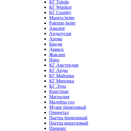
КГ Toledo
КГ Windsor
КГ Сountry
Muraya beige
Palermo beige
Амалия
Андалусия
Арома
Бридж
Дамаск
Жаклин
Ирис
КГ Амстердам
КГ Анды
КГ Майорка
КГ Менорка
КГ Этна
Кристиан
Магнолия
Мадейра гол
Муаре бирюзовый
Ориентал
Пьетра бирюзовый
Пьетра коралловый
Прованс