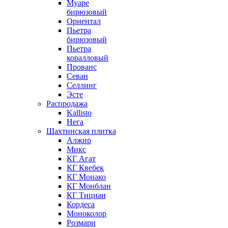
Муаре
бирюзовый
Ориентал
Пьетра
бирюзовый
Пьетра
коралловый
Прованс
Севан
Селлинг
Эсте
Распродажа
Kallisto
Нега
Шахтинская плитка
Алжир
Микс
КГ Агат
КГ Квебек
КГ Монако
КГ Монблан
КГ Тициан
Кордеса
Моноколор
Розмари