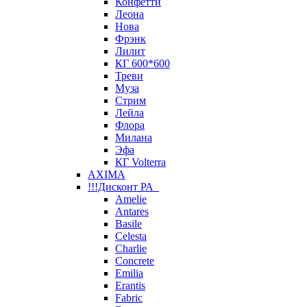
Конфетти
Леона
Нова
Фрэнк
Лилит
КГ 600*600
Треви
Муза
Стрим
Лейла
Флора
Милана
Эфа
КГ Volterra
AXIMA
!!!Дисконт РА
Amelie
Antares
Basile
Celesta
Charlie
Concrete
Emilia
Erantis
Fabric