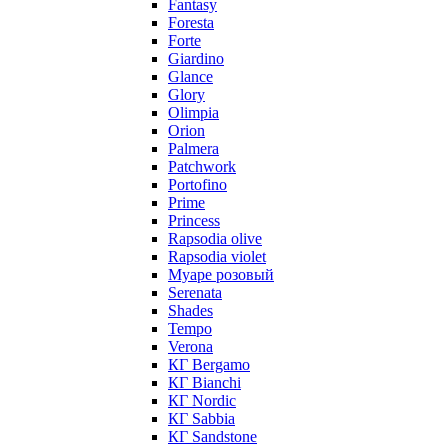
Fantasy
Foresta
Forte
Giardino
Glance
Glory
Olimpia
Orion
Palmera
Patchwork
Portofino
Prime
Princess
Rapsodia olive
Rapsodia violet
Муаре розовый
Serenata
Shades
Tempo
Verona
КГ Bergamo
КГ Bianchi
КГ Nordic
КГ Sabbia
КГ Sandstone