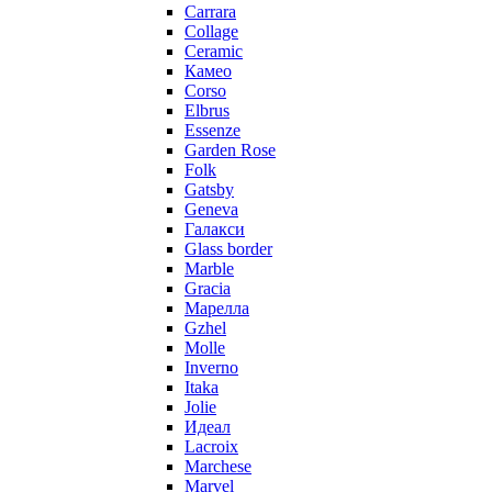
Carrara
Collage
Ceramic
Камео
Corso
Elbrus
Essenze
Garden Rose
Folk
Gatsby
Geneva
Галакси
Glass border
Marble
Gracia
Марелла
Gzhel
Molle
Inverno
Itaka
Jolie
Идеал
Lacroix
Marchese
Marvel