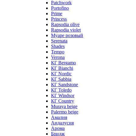
Patchwork
Portofino
Prime
Princess
Rapsodia olive
Rapsodia violet
Муаре розовый
Serenata
Shades
Tempo
Verona
КГ Bergamo
КГ Bianchi
КГ Nordic
КГ Sabbia
КГ Sandstone
КГ Toledo
КГ Windsor
КГ Сountry
Muraya beige
Palermo beige
Амалия
Андалусия
Арома
Бридж