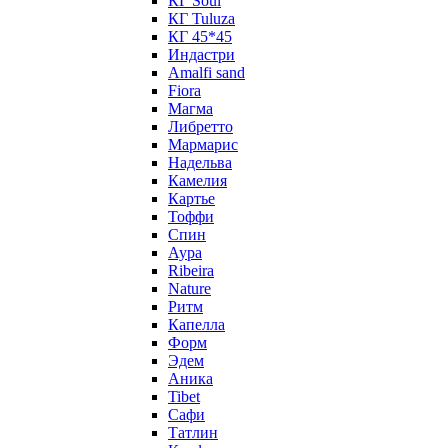
КГ Soul
КГ Tuluza
КГ 45*45
Индастри
Amalfi sand
Fiora
Магма
Либретто
Мармарис
Надельва
Камелия
Картье
Тоффи
Спин
Аура
Ribeira
Nature
Ритм
Капелла
Форм
Эдем
Аника
Tibet
Сафи
Татлин