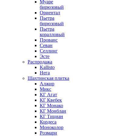
Муаре
бирюзовый
Ориентал
Пьетра
бирюзовый
Пьетра
коралловый
Прованс
Севан
Селлинг
Эсте
Распродажа
Kallisto
Нега
Шахтинская плитка
Алжир
Микс
КГ Агат
КГ Квебек
КГ Монако
КГ Монблан
КГ Тициан
Кордеса
Моноколор
Розмари