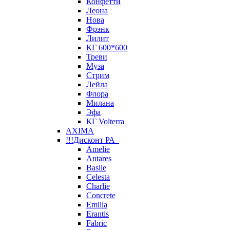
Конфетти
Леона
Нова
Фрэнк
Лилит
КГ 600*600
Треви
Муза
Стрим
Лейла
Флора
Милана
Эфа
КГ Volterra
AXIMA
!!!Дисконт РА
Amelie
Antares
Basile
Celesta
Charlie
Concrete
Emilia
Erantis
Fabric