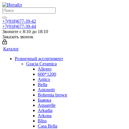
+7(918)677-39-42
+7(918)677-39-44
Звоните с 8:10 до 18:10
Заказать звонок
Каталог
Розничный ассортимент
Gracia Ceramica
Allegro
600*1200
Antico
Bella
Antonetti
Bohemia brown
Бьянка
Aquarelle
Arkadia
Arkona
Bliss
Casa Bella