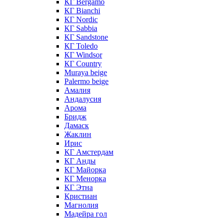
КГ Bergamo
КГ Bianchi
КГ Nordic
КГ Sabbia
КГ Sandstone
КГ Toledo
КГ Windsor
КГ Сountry
Muraya beige
Palermo beige
Амалия
Андалусия
Арома
Бридж
Дамаск
Жаклин
Ирис
КГ Амстердам
КГ Анды
КГ Майорка
КГ Менорка
КГ Этна
Кристиан
Магнолия
Мадейра гол