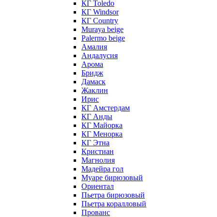
КГ Toledo
КГ Windsor
КГ Сountry
Muraya beige
Palermo beige
Амалия
Андалусия
Арома
Бридж
Дамаск
Жаклин
Ирис
КГ Амстердам
КГ Анды
КГ Майорка
КГ Менорка
КГ Этна
Кристиан
Магнолия
Мадейра гол
Муаре бирюзовый
Ориентал
Пьетра бирюзовый
Пьетра коралловый
Прованс