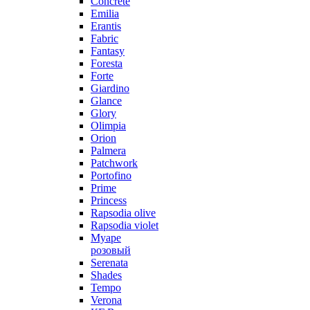
Concrete
Emilia
Erantis
Fabric
Fantasy
Foresta
Forte
Giardino
Glance
Glory
Olimpia
Orion
Palmera
Patchwork
Portofino
Prime
Princess
Rapsodia olive
Rapsodia violet
Муаре
розовый
Serenata
Shades
Tempo
Verona