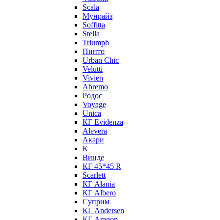
Scala
Мунрайз
Soffitta
Stella
Triumph
Пинто
Urban Chic
Velutti
Vivien
Abremo
Родос
Voyage
Unica
КГ Evidenza
Alevera
Акари
К
Винде
КГ 45*45 R
Scarlett
КГ Alania
КГ Albero
Суприм
КГ Andersen
КГ Aragon