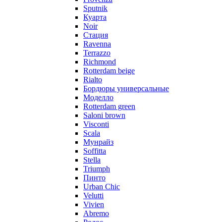
Sputnik
Куарта
Noir
Стация
Ravenna
Terrazzo
Richmond
Rotterdam beige
Rialto
Бордюры универсальные
Моделло
Rotterdam green
Saloni brown
Visconti
Scala
Мунрайз
Soffitta
Stella
Triumph
Пинто
Urban Chic
Velutti
Vivien
Abremo