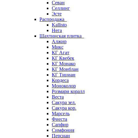
Севан
Селлинг
Эсте
Распродажа
Kallisto
Нега
Шахтинская плитка
Алжир
Микс
КГ Агат
КГ Квебек
КГ Монако
КГ Монблан
КГ Тициан
Кордеса
Моноколор
Розмари коралл
Веста
Сакура зел.
Сакура кор.
Марсель
Фиеста
Сапфир
Симфония
Персиан