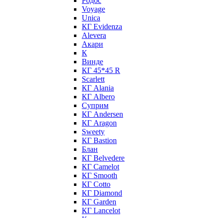
Родос
Voyage
Unica
КГ Evidenza
Alevera
Акари
К
Винде
КГ 45*45 R
Scarlett
КГ Alania
КГ Albero
Суприм
КГ Andersen
КГ Aragon
Sweety
КГ Bastion
Блан
КГ Belvedere
КГ Camelot
КГ Smooth
КГ Cotto
КГ Diamond
КГ Garden
КГ Lancelot