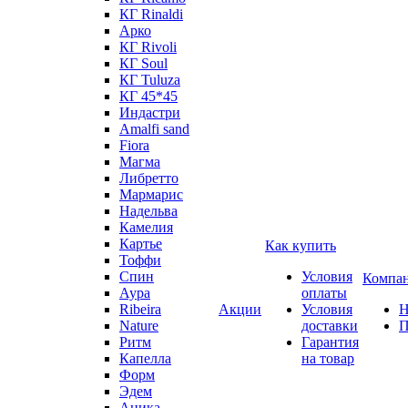
КГ Rinaldi
Арко
КГ Rivoli
КГ Soul
КГ Tuluza
КГ 45*45
Индастри
Amalfi sand
Fiora
Магма
Либретто
Мармарис
Надельва
Камелия
Картье
Как купить
Тоффи
Спин
Условия
Компа
Аура
оплаты
Ribeira
Акции
Условия
Н
Nature
доставки
П
Ритм
Гарантия
Капелла
на товар
Форм
Эдем
Аника