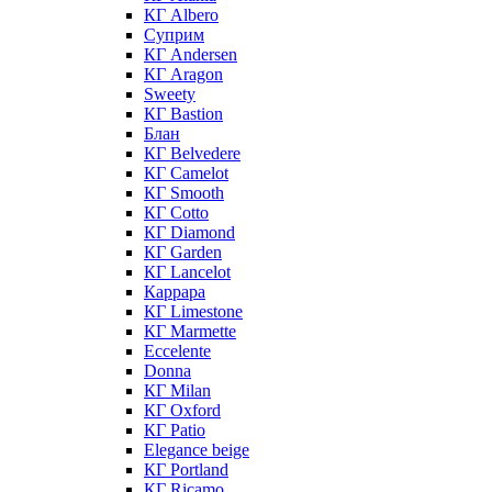
КГ Albero
Суприм
КГ Andersen
КГ Aragon
Sweety
КГ Bastion
Блан
КГ Belvedere
КГ Camelot
КГ Smooth
КГ Cotto
КГ Diamond
КГ Garden
КГ Lancelot
Каррара
КГ Limestone
КГ Marmette
Eccelente
Donna
КГ Milan
КГ Oxford
КГ Patio
Elegance beige
КГ Portland
КГ Ricamo