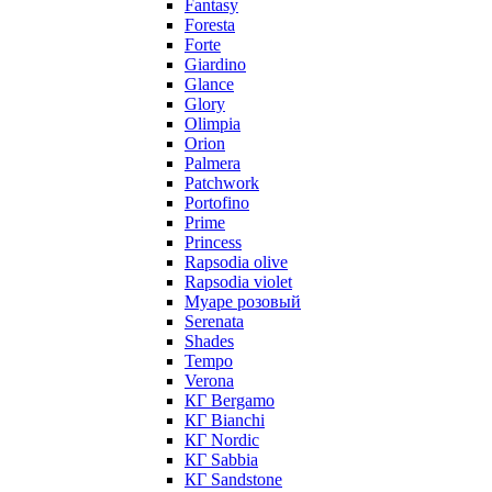
Fantasy
Foresta
Forte
Giardino
Glance
Glory
Olimpia
Orion
Palmera
Patchwork
Portofino
Prime
Princess
Rapsodia olive
Rapsodia violet
Муаре розовый
Serenata
Shades
Tempo
Verona
КГ Bergamo
КГ Bianchi
КГ Nordic
КГ Sabbia
КГ Sandstone