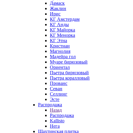
Дамаск
Жаклин
Ирис
КГ Амстердам
КГ Анды
КГ Майорка
КГ Менорка
КГ Этна
Кристиан
Магнолия
Мадейра гол
Муаре бирюзовый
Ориентал
Пьетра бирюзовый
Пьетра коралловый
Прованс
Севан
Селлинг
Эсте
Распродажа
Назад
Распродажа
Kallisto
Нега
Шахтинская плитка