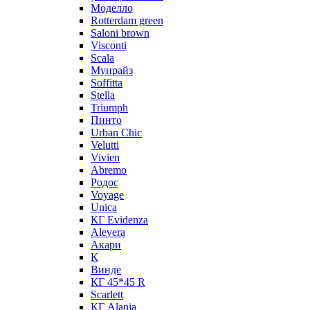
Моделло
Rotterdam green
Saloni brown
Visconti
Scala
Мунрайз
Soffitta
Stella
Triumph
Пинто
Urban Chic
Velutti
Vivien
Abremo
Родос
Voyage
Unica
КГ Evidenza
Alevera
Акари
К
Винде
КГ 45*45 R
Scarlett
КГ Alania