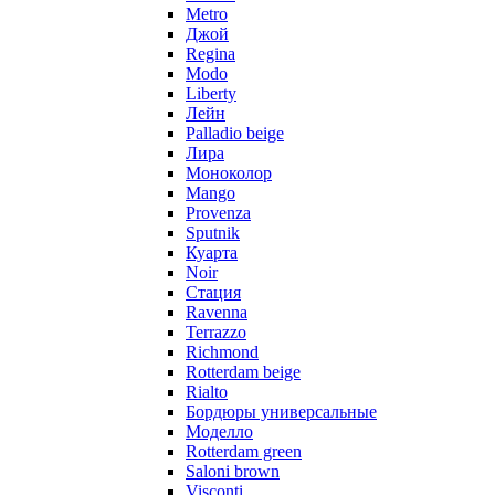
Metro
Джой
Regina
Modo
Liberty
Лейн
Palladio beige
Лира
Моноколор
Mango
Provenza
Sputnik
Куарта
Noir
Стация
Ravenna
Terrazzo
Richmond
Rotterdam beige
Rialto
Бордюры универсальные
Моделло
Rotterdam green
Saloni brown
Visconti