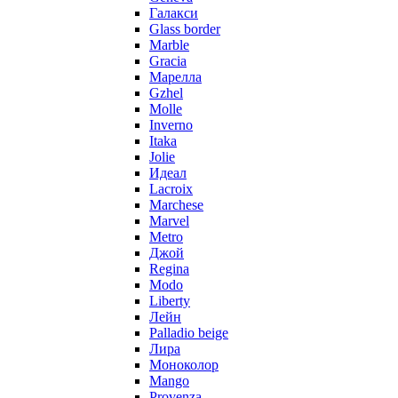
Галакси
Glass border
Marble
Gracia
Марелла
Gzhel
Molle
Inverno
Itaka
Jolie
Идеал
Lacroix
Marchese
Marvel
Metro
Джой
Regina
Modo
Liberty
Лейн
Palladio beige
Лира
Моноколор
Mango
Provenza