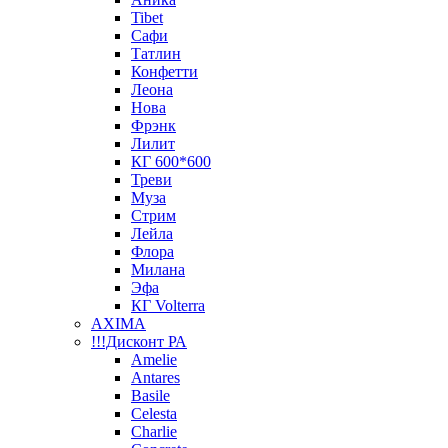
Tibet
Сафи
Татлин
Конфетти
Леона
Нова
Фрэнк
Лилит
КГ 600*600
Треви
Муза
Стрим
Лейла
Флора
Милана
Эфа
КГ Volterra
AXIMA
!!!Дисконт РА
Amelie
Antares
Basile
Celesta
Charlie