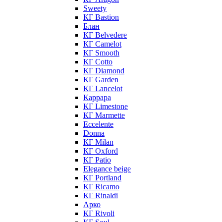
Sweety
КГ Bastion
Блан
КГ Belvedere
КГ Camelot
КГ Smooth
КГ Cotto
КГ Diamond
КГ Garden
КГ Lancelot
Каррара
КГ Limestone
КГ Marmette
Eccelente
Donna
КГ Milan
КГ Oxford
КГ Patio
Elegance beige
КГ Portland
КГ Ricamo
КГ Rinaldi
Арко
КГ Rivoli