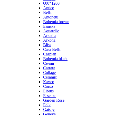
600*1200
Antico
Bella
Antonetti
Bohemia brown
Бьянка
Aquarelle
Arkadia
Arkona
Bliss
Casa Bella
Caspian
Bohemia black
Селия
Carrara
Collage
Ceramic
Камео
Corso
Elbrus
Essenze
Garden Rose
Folk
Gatsby
Geneva