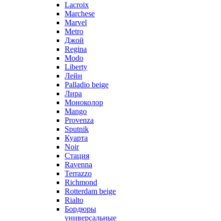
Lacroix
Marchese
Marvel
Metro
Джой
Regina
Modo
Liberty
Лейн
Palladio beige
Лира
Моноколор
Mango
Provenza
Sputnik
Куарта
Noir
Стация
Ravenna
Terrazzo
Richmond
Rotterdam beige
Rialto
Бордюры
универсальные