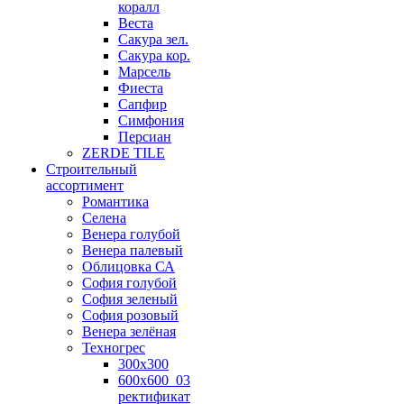
коралл
Веста
Сакура зел.
Сакура кор.
Марсель
Фиеста
Сапфир
Симфония
Персиан
ZERDE TILE
Строительный
ассортимент
Романтика
Селена
Венера голубой
Венера палевый
Облицовка СА
София голубой
София зеленый
София розовый
Венера зелёная
Техногрес
300х300
600х600_03
ректификат