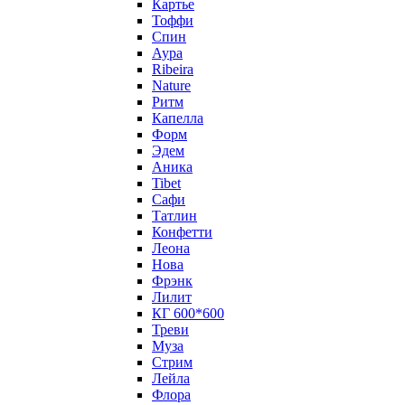
Картье
Тоффи
Спин
Аура
Ribeira
Nature
Ритм
Капелла
Форм
Эдем
Аника
Tibet
Сафи
Татлин
Конфетти
Леона
Нова
Фрэнк
Лилит
КГ 600*600
Треви
Муза
Стрим
Лейла
Флора