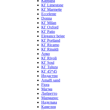
Каррара
КГ Limestone
КГ Marmette
Eccelente
Donna
КГ Milan
КГ Oxford
КГ Patio
Elegance beige
КГ Portland
КГ Ricamo
КГ Rinaldi
Арко
КГ Rivoli
КГ Soul
КГ Tuluza
КГ 45*45
Индастри
Amalfi sand
Fiora
Магма
Либретто
Мармарис
Надельва
Камелия