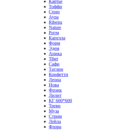
Картье
Тоффи
Спин
Аура
Ribeira
Nature
Ритм
Капелла
Форм
Эдем
Аника
Tibet
Сафи
Татлин
Конфетти
Леона
Нова
Фрэнк
Лилит
КГ 600*600
Треви
Муза
Стрим
Лейла
Флора