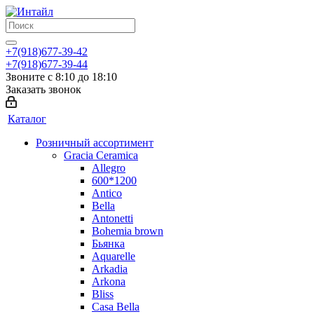
+7(918)677-39-42
+7(918)677-39-44
Звоните с 8:10 до 18:10
Заказать звонок
Каталог
Розничный ассортимент
Gracia Ceramica
Allegro
600*1200
Antico
Bella
Antonetti
Bohemia brown
Бьянка
Aquarelle
Arkadia
Arkona
Bliss
Casa Bella