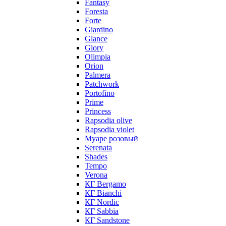
Fantasy
Foresta
Forte
Giardino
Glance
Glory
Olimpia
Orion
Palmera
Patchwork
Portofino
Prime
Princess
Rapsodia olive
Rapsodia violet
Муаре розовый
Serenata
Shades
Tempo
Verona
КГ Bergamo
КГ Bianchi
КГ Nordic
КГ Sabbia
КГ Sandstone