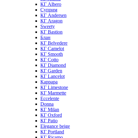
КГ Albero
Суприм
КГ Andersen
КГ Aragon
Sweety
КГ Bastion
Блан
КГ Belvedere
КГ Camelot
КГ Smooth
КГ Cotto
КГ Diamond
КГ Garden
КГ Lancelot
Каррара
КГ Limestone
КГ Marmette
Eccelente
Donna
КГ Milan
КГ Oxford
КГ Patio
Elegance beige
КГ Portland
КГ Ricamo