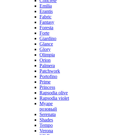
Concrete
Emilia
Erantis
Fabric
Fantasy
Foresta
Forte
Giardino
Glance
Glory
Olimpia
Orion
Palmera
Patchwork
Portofino
Prime
Princess
Rapsodia olive
Rapsodia violet
Муаре
розовый
Serenata
Shades
Tempo
Verona