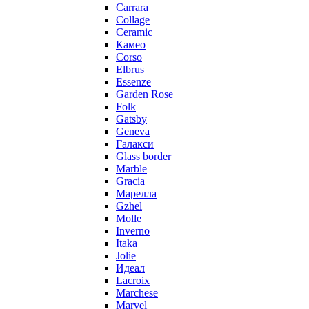
Carrara
Collage
Ceramic
Камео
Corso
Elbrus
Essenze
Garden Rose
Folk
Gatsby
Geneva
Галакси
Glass border
Marble
Gracia
Марелла
Gzhel
Molle
Inverno
Itaka
Jolie
Идеал
Lacroix
Marchese
Marvel