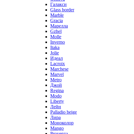
Галакси
Glass border
Marble
Gracia
Марелла
Gzhel
Molle
Inverno
Itaka
Jolie
Идеал
Lacroix
Marchese
Marvel
Metro
Джой
Regina
Modo
Liberty
Лейн
Palladio beige
Лира
Моноколор
Mango
Provenza