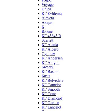
Родос
Voyage
Unica
КГ Evidenza
Alevera
Акари
К
Винде
КГ 45*45 R
Scarlett
КГ Alania
КГ Albero
Суприм
КГ Andersen
КГ Aragon
Sweety
КГ Bastion
Блан
КГ Belvedere
КГ Camelot
КГ Smooth
КГ Cotto
КГ Diamond
КГ Garden
КГ Lancelot