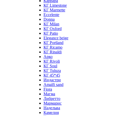
Каррара
КГ Limestone
КГ Marmette
Eccelente
Donna
КГ Milan
КГ Oxford
КГ Patio
Elegance beige
КГ Portland
КГ Ricamo
КГ Rinaldi
Арко
КГ Rivoli
КГ Soul
КГ Tuluza
КГ 45*45
Индастри
Amalfi sand
Fiora
Магма
Либретто
Мармарис
Надельва
Камелия