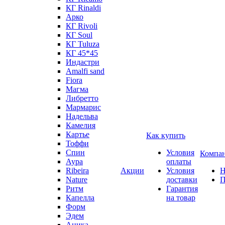
КГ Rinaldi
Арко
КГ Rivoli
КГ Soul
КГ Tuluza
КГ 45*45
Индастри
Amalfi sand
Fiora
Магма
Либретто
Мармарис
Надельва
Камелия
Картье
Как купить
Тоффи
Спин
Условия
Компа
Аура
оплаты
Ribeira
Акции
Условия
Н
Nature
доставки
П
Ритм
Гарантия
Капелла
на товар
Форм
Эдем
Аника