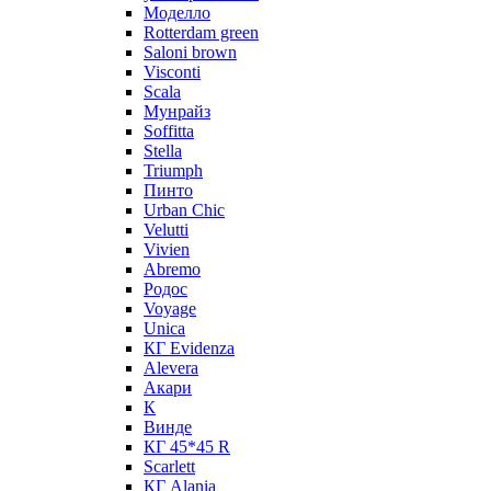
Моделло
Rotterdam green
Saloni brown
Visconti
Scala
Мунрайз
Soffitta
Stella
Triumph
Пинто
Urban Chic
Velutti
Vivien
Abremo
Родос
Voyage
Unica
КГ Evidenza
Alevera
Акари
К
Винде
КГ 45*45 R
Scarlett
КГ Alania