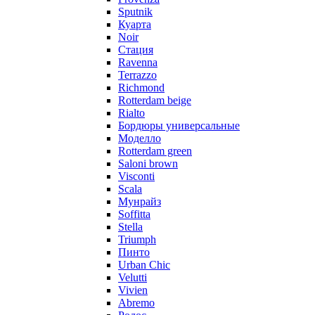
Sputnik
Куарта
Noir
Стация
Ravenna
Terrazzo
Richmond
Rotterdam beige
Rialto
Бордюры универсальные
Моделло
Rotterdam green
Saloni brown
Visconti
Scala
Мунрайз
Soffitta
Stella
Triumph
Пинто
Urban Chic
Velutti
Vivien
Abremo