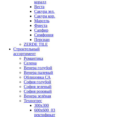
коралл
Веста
Сакура зел.
Сакура кор.
Марсель
Фиеста
Сапфир
Симфония
Персиан
ZERDE TILE
Строительный
ассортимент
Романтика
Селена
Венера голубой
Венера палевый
Облицовка СА
София голубой
София зеленый
София розовый
Венера зелёная
Техногрес
300х300
600х600_03
ректификат