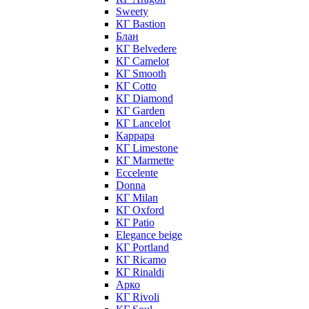
Sweety
КГ Bastion
Блан
КГ Belvedere
КГ Camelot
КГ Smooth
КГ Cotto
КГ Diamond
КГ Garden
КГ Lancelot
Каррара
КГ Limestone
КГ Marmette
Eccelente
Donna
КГ Milan
КГ Oxford
КГ Patio
Elegance beige
КГ Portland
КГ Ricamo
КГ Rinaldi
Арко
КГ Rivoli