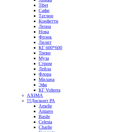
Tibet
Сафи
Татлин
Конфетти
Леона
Нова
Фрэнк
Лилит
КГ 600*600
Треви
Муза
Стрим
Лейла
Флора
Милана
Эфа
КГ Volterra
AXIMA
!!!Дисконт РА
Amelie
Antares
Basile
Celesta
Charlie