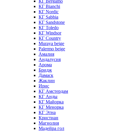
КГ Bergamo
КГ Bianchi
КГ Nordic
КГ Sabbia
КГ Sandstone
КГ Toledo
КГ Windsor
КГ Сountry
Muraya beige
Palermo beige
Амалия
Андалусия
Арома
Бридж
Дамаск
Жаклин
Ирис
КГ Амстердам
КГ Анды
КГ Майорка
КГ Менорка
КГ Этна
Кристиан
Магнолия
Мадейра гол