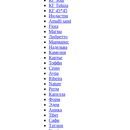
КГ Soul
КГ Tuluza
КГ 45*45
Индастри
Amalfi sand
Fiora
Магма
Либретто
Мармарис
Надельва
Камелия
Картье
Тоффи
Спин
Аура
Ribeira
Nature
Ритм
Капелла
Форм
Эдем
Аника
Tibet
Сафи
Татлин