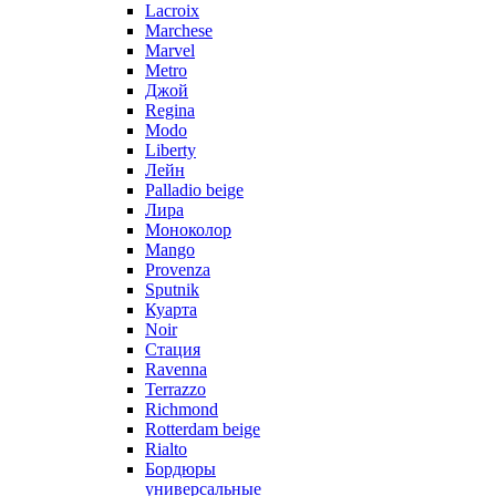
Lacroix
Marchese
Marvel
Metro
Джой
Regina
Modo
Liberty
Лейн
Palladio beige
Лира
Моноколор
Mango
Provenza
Sputnik
Куарта
Noir
Стация
Ravenna
Terrazzo
Richmond
Rotterdam beige
Rialto
Бордюры
универсальные