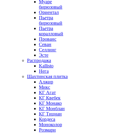
Муаре
бирюзовый
Ориентал
Пьетра
бирюзовый
Пьетра
коралловый
Прованс
Севан
Селлинг
Эсте
Распродажа
Kallisto
Нега
Шахтинская плитка
Алжир
Микс
КГ Агат
КГ Квебек
КГ Монако
КГ Монблан
КГ Тициан
Кордеса
Моноколор
Розмари