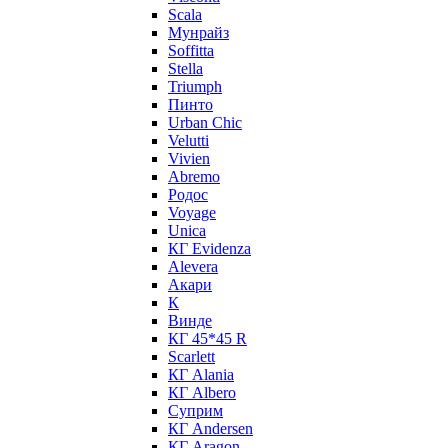
Scala
Мунрайз
Soffitta
Stella
Triumph
Пинто
Urban Chic
Velutti
Vivien
Abremo
Родос
Voyage
Unica
КГ Evidenza
Alevera
Акари
К
Винде
КГ 45*45 R
Scarlett
КГ Alania
КГ Albero
Суприм
КГ Andersen
КГ Aragon