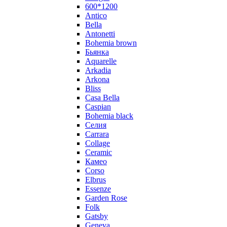
600*1200
Antico
Bella
Antonetti
Bohemia brown
Бьянка
Aquarelle
Arkadia
Arkona
Bliss
Casa Bella
Caspian
Bohemia black
Селия
Carrara
Collage
Ceramic
Камео
Corso
Elbrus
Essenze
Garden Rose
Folk
Gatsby
Geneva