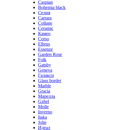
Caspian
Bohemia black
Селия
Carrara
Collage
Ceramic
Камео
Corso
Elbrus
Essenze
Garden Rose
Folk
Gatsby
Geneva
Галакси
Glass border
Marble
Gracia
Марелла
Gzhel
Molle
Inverno
Itaka
Jolie
Идеал