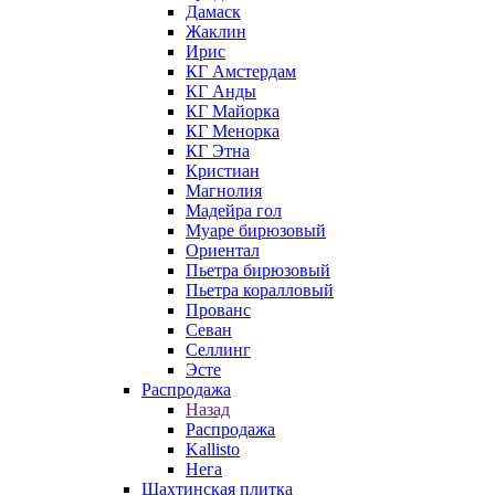
Дамаск
Жаклин
Ирис
КГ Амстердам
КГ Анды
КГ Майорка
КГ Менорка
КГ Этна
Кристиан
Магнолия
Мадейра гол
Муаре бирюзовый
Ориентал
Пьетра бирюзовый
Пьетра коралловый
Прованс
Севан
Селлинг
Эсте
Распродажа
Назад
Распродажа
Kallisto
Нега
Шахтинская плитка