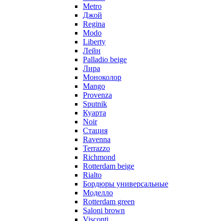
Metro
Джой
Regina
Modo
Liberty
Лейн
Palladio beige
Лира
Моноколор
Mango
Provenza
Sputnik
Куарта
Noir
Стация
Ravenna
Terrazzo
Richmond
Rotterdam beige
Rialto
Бордюры универсальные
Моделло
Rotterdam green
Saloni brown
Visconti