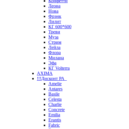
Конфетти
Леона
Нова
Фрэнк
Лилит
КГ 600*600
Треви
Муза
Стрим
Лейла
Флора
Милана
Эфа
КГ Volterra
AXIMA
!!!Дисконт РА
Amelie
Antares
Basile
Celesta
Charlie
Concrete
Emilia
Erantis
Fabric