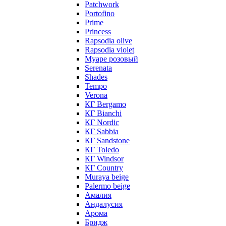
Patchwork
Portofino
Prime
Princess
Rapsodia olive
Rapsodia violet
Муаре розовый
Serenata
Shades
Tempo
Verona
КГ Bergamo
КГ Bianchi
КГ Nordic
КГ Sabbia
КГ Sandstone
КГ Toledo
КГ Windsor
КГ Сountry
Muraya beige
Palermo beige
Амалия
Андалусия
Арома
Бридж