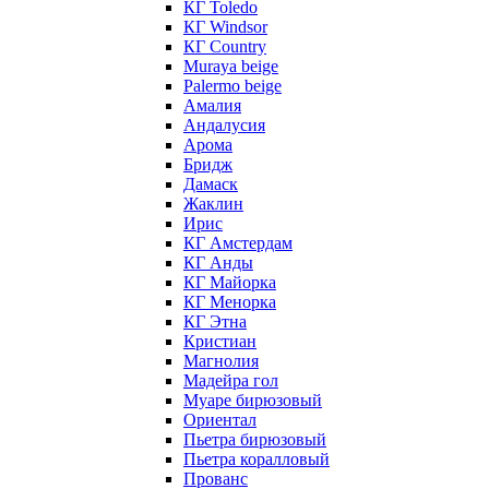
КГ Toledo
КГ Windsor
КГ Сountry
Muraya beige
Palermo beige
Амалия
Андалусия
Арома
Бридж
Дамаск
Жаклин
Ирис
КГ Амстердам
КГ Анды
КГ Майорка
КГ Менорка
КГ Этна
Кристиан
Магнолия
Мадейра гол
Муаре бирюзовый
Ориентал
Пьетра бирюзовый
Пьетра коралловый
Прованс