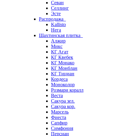
Севан
Селлинг
Эсте
Распродажа
Kallisto
Нега
Шахтинская плитка
Алжир
Микс
КГ Агат
КГ Квебек
КГ Монако
КГ Монблан
КГ Тициан
Кордеса
Моноколор
Розмари коралл
Веста
Сакура зел.
Сакура кор.
Марсель
Фиеста
Сапфир
Симфония
Персиан