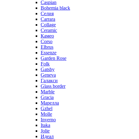
Caspian
Bohemia black
Селия
Carrara
Collage
Ceramic
Камео
Corso
Elbrus
Essenze
Garden Rose
Folk
Gatsby
Geneva
Галакси
Glass border
Marble
Gracia
Марелла
Gzhel
Molle
Inverno
Itaka
Jolie
Идеал