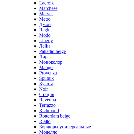
Lacroix
Marchese
Marvel
Metro
Джой
Regina
Modo
Liberty
Лейн
Palladio beige
Лира
Моноколор
Mango
Provenza
Sputnik
Куарта
Noir
Стация
Ravenna
Terrazzo
Richmond
Rotterdam beige
Rialto
Бордюры универсальные
Моделло