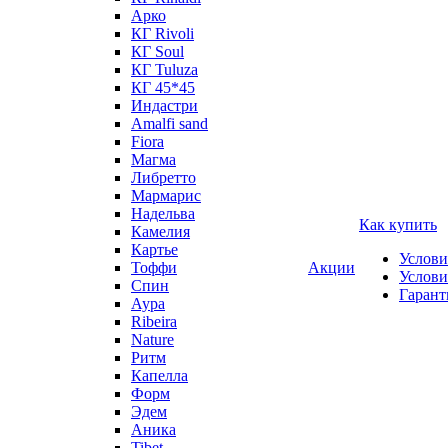
Арко
КГ Rivoli
КГ Soul
КГ Tuluza
КГ 45*45
Индастри
Amalfi sand
Fiora
Магма
Либретто
Мармарис
Надельва
Как купить
Камелия
Картье
Услови
Тоффи
Акции
Услови
Спин
Гарант
Аура
Ribeira
Nature
Ритм
Капелла
Форм
Эдем
Аника
Tibet