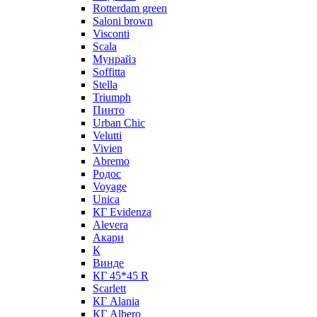
Rotterdam green
Saloni brown
Visconti
Scala
Мунрайз
Soffitta
Stella
Triumph
Пинто
Urban Chic
Velutti
Vivien
Abremo
Родос
Voyage
Unica
КГ Evidenza
Alevera
Акари
К
Винде
КГ 45*45 R
Scarlett
КГ Alania
КГ Albero