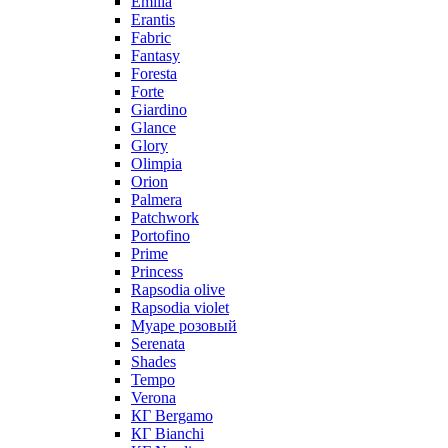
Emilia
Erantis
Fabric
Fantasy
Foresta
Forte
Giardino
Glance
Glory
Olimpia
Orion
Palmera
Patchwork
Portofino
Prime
Princess
Rapsodia olive
Rapsodia violet
Муаре розовый
Serenata
Shades
Tempo
Verona
КГ Bergamo
КГ Bianchi