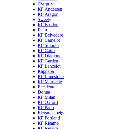
Суприм
КГ Andersen
КГ Aragon
Sweety
КГ Bastion
Блан
КГ Belvedere
КГ Camelot
КГ Smooth
КГ Cotto
КГ Diamond
КГ Garden
КГ Lancelot
Каррара
КГ Limestone
КГ Marmette
Eccelente
Donna
КГ Milan
КГ Oxford
КГ Patio
Elegance beige
КГ Portland
КГ Ricamo
КГ Rinaldi