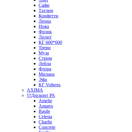
Сафи
Татлин
Конфетти
Леона
Нова
Фрэнк
Лилит
КГ 600*600
Треви
Муза
Стрим
Лейла
Флора
Милана
Эфа
КГ Volterra
AXIMA
!!!Дисконт РА
Amelie
Antares
Basile
Celesta
Charlie
Concrete