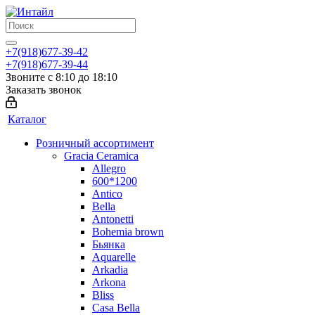
+7(918)677-39-42
+7(918)677-39-44
Звоните с 8:10 до 18:10
Заказать звонок
Каталог
Розничный ассортимент
Gracia Ceramica
Allegro
600*1200
Antico
Bella
Antonetti
Bohemia brown
Бьянка
Aquarelle
Arkadia
Arkona
Bliss
Casa Bella