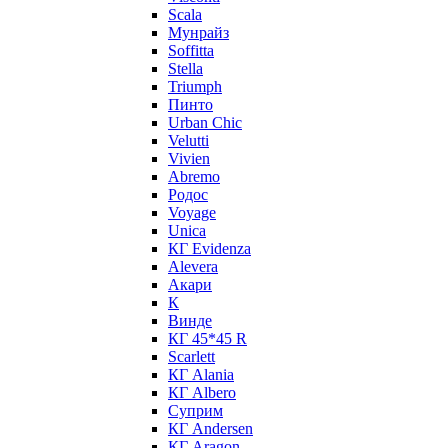
Scala
Мунрайз
Soffitta
Stella
Triumph
Пинто
Urban Chic
Velutti
Vivien
Abremo
Родос
Voyage
Unica
КГ Evidenza
Alevera
Акари
К
Винде
КГ 45*45 R
Scarlett
КГ Alania
КГ Albero
Суприм
КГ Andersen
КГ Aragon