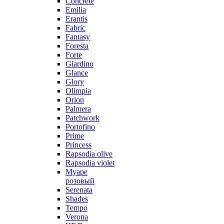
Concrete
Emilia
Erantis
Fabric
Fantasy
Foresta
Forte
Giardino
Glance
Glory
Olimpia
Orion
Palmera
Patchwork
Portofino
Prime
Princess
Rapsodia olive
Rapsodia violet
Муаре
розовый
Serenata
Shades
Tempo
Verona