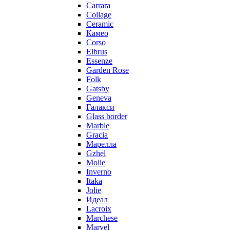
Carrara
Collage
Ceramic
Камео
Corso
Elbrus
Essenze
Garden Rose
Folk
Gatsby
Geneva
Галакси
Glass border
Marble
Gracia
Марелла
Gzhel
Molle
Inverno
Itaka
Jolie
Идеал
Lacroix
Marchese
Marvel