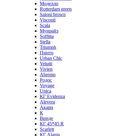
Моделло
Rotterdam green
Saloni brown
Visconti
Scala
Мунрайз
Soffitta
Stella
Triumph
Пинто
Urban Chic
Velutti
Vivien
Abremo
Родос
Voyage
Unica
КГ Evidenza
Alevera
Акари
К
Винде
КГ 45*45 R
Scarlett
КГ Alania