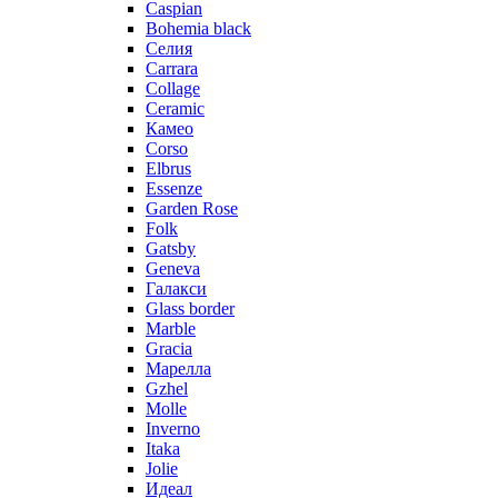
Caspian
Bohemia black
Селия
Carrara
Collage
Ceramic
Камео
Corso
Elbrus
Essenze
Garden Rose
Folk
Gatsby
Geneva
Галакси
Glass border
Marble
Gracia
Марелла
Gzhel
Molle
Inverno
Itaka
Jolie
Идеал