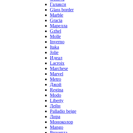
Галакси
Glass border
Marble
Gracia
Марелла
Gzhel
Molle
Inverno
Itaka
Jolie
Идеал
Lacroix
Marchese
Marvel
Metro
Джой
Regina
Modo
Liberty
Лейн
Palladio beige
Лира
Моноколор
Mango
Provenza