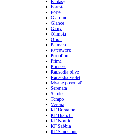
Fantasy
Foresta
Forte
Giardino
Glance
Glory
Olimpia
Orion
Palmera
Patchwork
Portofino
Prime
Princess
Rapsodia olive
Rapsodia violet
Муаре розовый
Serenata
Shades
Tempo
Verona
КГ Bergamo
КГ Bianchi
КГ Nordic
КГ Sabbia
КГ Sandstone