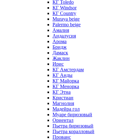
КГ Toledo
КГ Windsor
КГ Сountry
Muraya beige
Palermo beige
Амалия
Андалусия
Арома
Бридж
Дамаск
Жаклин
Ирис
КГ Амстердам
КГ Анды
КГ Майорка
КГ Менорка
КГ Этна
Кристиан
Магнолия
Мадейра гол
Муаре бирюзовый
Ориентал
Пьетра бирюзовый
Пьетра коралловый
Прованс