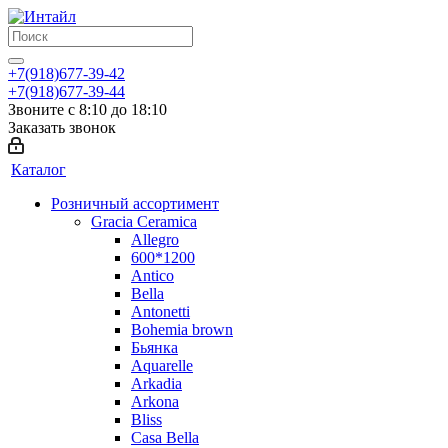
+7(918)677-39-42
+7(918)677-39-44
Звоните с 8:10 до 18:10
Заказать звонок
Каталог
Розничный ассортимент
Gracia Ceramica
Allegro
600*1200
Antico
Bella
Antonetti
Bohemia brown
Бьянка
Aquarelle
Arkadia
Arkona
Bliss
Casa Bella