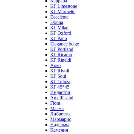
Каррара
КГ Limestone
КГ Marmette
Eccelente
Donna
КГ Milan
КГ Oxford
КГ Patio
Elegance beige
КГ Portland
КГ Ricamo
КГ Rinaldi
Арко
КГ Rivoli
КГ Soul
КГ Tuluza
КГ 45*45
Индастри
Amalfi sand
Fiora
Магма
Либретто
Мармарис
Надельва
Камелия