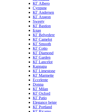
КГ Albero
Суприм
КГ Andersen
КГ Aragon
Sweety
КГ Bastion
Блан
КГ Belvedere
КГ Camelot
КГ Smooth
КГ Cotto
КГ Diamond
КГ Garden
КГ Lancelot
Каррара
КГ Limestone
КГ Marmette
Eccelente
Donna
КГ Milan
КГ Oxford
КГ Patio
Elegance beige
КГ Portland
КГ Ricamo