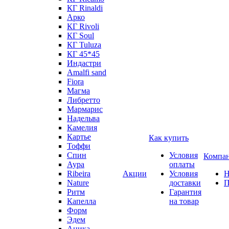
КГ Rinaldi
Арко
КГ Rivoli
КГ Soul
КГ Tuluza
КГ 45*45
Индастри
Amalfi sand
Fiora
Магма
Либретто
Мармарис
Надельва
Камелия
Картье
Как купить
Тоффи
Спин
Условия
Компа
Аура
оплаты
Ribeira
Акции
Условия
Н
Nature
доставки
П
Ритм
Гарантия
Капелла
на товар
Форм
Эдем
Аника