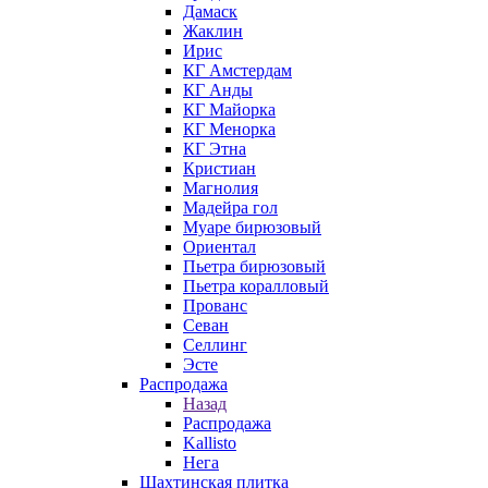
Дамаск
Жаклин
Ирис
КГ Амстердам
КГ Анды
КГ Майорка
КГ Менорка
КГ Этна
Кристиан
Магнолия
Мадейра гол
Муаре бирюзовый
Ориентал
Пьетра бирюзовый
Пьетра коралловый
Прованс
Севан
Селлинг
Эсте
Распродажа
Назад
Распродажа
Kallisto
Нега
Шахтинская плитка