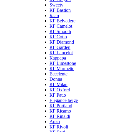
Sweety
КГ Bastion
Блан
КГ Belvedere
КГ Camelot
КГ Smooth
КГ Cotto
КГ Diamond
КГ Garden
КГ Lancelot
Каррара
КГ Limestone
КГ Marmette
Eccelente
Donna
КГ Milan
КГ Oxford
КГ Patio
Elegance beige
КГ Portland
КГ Ricamo
КГ Rinaldi
Арко
КГ Rivoli