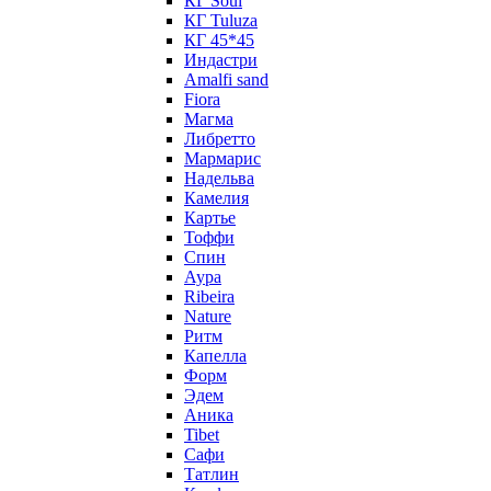
КГ Soul
КГ Tuluza
КГ 45*45
Индастри
Amalfi sand
Fiora
Магма
Либретто
Мармарис
Надельва
Камелия
Картье
Тоффи
Спин
Аура
Ribeira
Nature
Ритм
Капелла
Форм
Эдем
Аника
Tibet
Сафи
Татлин