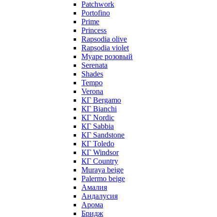
Patchwork
Portofino
Prime
Princess
Rapsodia olive
Rapsodia violet
Муаре розовый
Serenata
Shades
Tempo
Verona
КГ Bergamo
КГ Bianchi
КГ Nordic
КГ Sabbia
КГ Sandstone
КГ Toledo
КГ Windsor
КГ Сountry
Muraya beige
Palermo beige
Амалия
Андалусия
Арома
Бридж