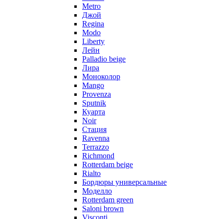
Metro
Джой
Regina
Modo
Liberty
Лейн
Palladio beige
Лира
Моноколор
Mango
Provenza
Sputnik
Куарта
Noir
Стация
Ravenna
Terrazzo
Richmond
Rotterdam beige
Rialto
Бордюры универсальные
Моделло
Rotterdam green
Saloni brown
Visconti