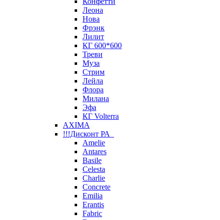
Конфетти
Леона
Нова
Фрэнк
Лилит
КГ 600*600
Треви
Муза
Стрим
Лейла
Флора
Милана
Эфа
КГ Volterra
AXIMA
!!!Дисконт РА
Amelie
Antares
Basile
Celesta
Charlie
Concrete
Emilia
Erantis
Fabric