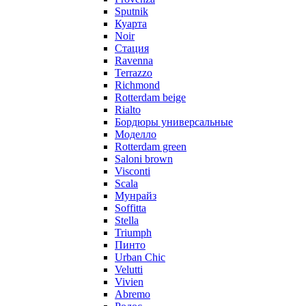
Sputnik
Куарта
Noir
Стация
Ravenna
Terrazzo
Richmond
Rotterdam beige
Rialto
Бордюры универсальные
Моделло
Rotterdam green
Saloni brown
Visconti
Scala
Мунрайз
Soffitta
Stella
Triumph
Пинто
Urban Chic
Velutti
Vivien
Abremo