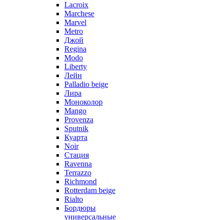
Lacroix
Marchese
Marvel
Metro
Джой
Regina
Modo
Liberty
Лейн
Palladio beige
Лира
Моноколор
Mango
Provenza
Sputnik
Куарта
Noir
Стация
Ravenna
Terrazzo
Richmond
Rotterdam beige
Rialto
Бордюры
универсальные