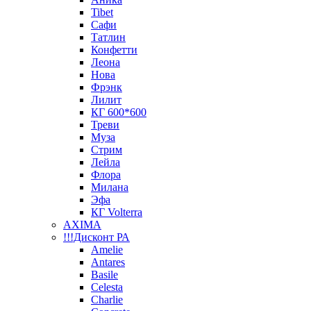
Tibet
Сафи
Татлин
Конфетти
Леона
Нова
Фрэнк
Лилит
КГ 600*600
Треви
Муза
Стрим
Лейла
Флора
Милана
Эфа
КГ Volterra
AXIMA
!!!Дисконт РА
Amelie
Antares
Basile
Celesta
Charlie