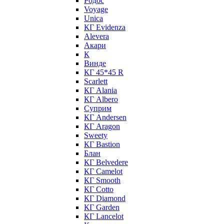
Родос
Voyage
Unica
КГ Evidenza
Alevera
Акари
К
Винде
КГ 45*45 R
Scarlett
КГ Alania
КГ Albero
Суприм
КГ Andersen
КГ Aragon
Sweety
КГ Bastion
Блан
КГ Belvedere
КГ Camelot
КГ Smooth
КГ Cotto
КГ Diamond
КГ Garden
КГ Lancelot