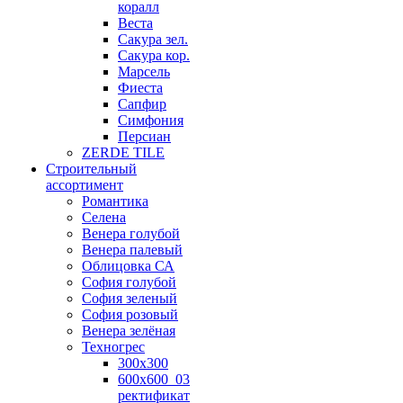
коралл
Веста
Сакура зел.
Сакура кор.
Марсель
Фиеста
Сапфир
Симфония
Персиан
ZERDE TILE
Строительный
ассортимент
Романтика
Селена
Венера голубой
Венера палевый
Облицовка СА
София голубой
София зеленый
София розовый
Венера зелёная
Техногрес
300х300
600х600_03
ректификат