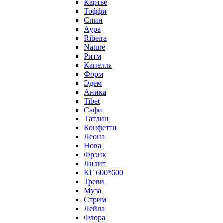
Картье
Тоффи
Спин
Аура
Ribeira
Nature
Ритм
Капелла
Форм
Эдем
Аника
Tibet
Сафи
Татлин
Конфетти
Леона
Нова
Фрэнк
Лилит
КГ 600*600
Треви
Муза
Стрим
Лейла
Флора