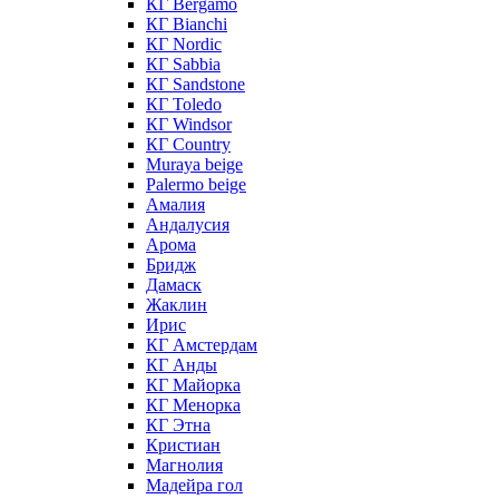
КГ Bergamo
КГ Bianchi
КГ Nordic
КГ Sabbia
КГ Sandstone
КГ Toledo
КГ Windsor
КГ Сountry
Muraya beige
Palermo beige
Амалия
Андалусия
Арома
Бридж
Дамаск
Жаклин
Ирис
КГ Амстердам
КГ Анды
КГ Майорка
КГ Менорка
КГ Этна
Кристиан
Магнолия
Мадейра гол