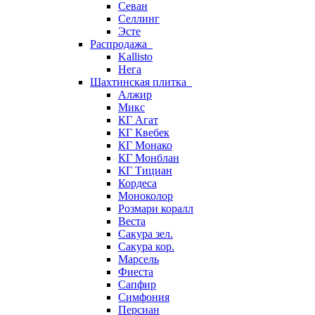
Севан
Селлинг
Эсте
Распродажа
Kallisto
Нега
Шахтинская плитка
Алжир
Микс
КГ Агат
КГ Квебек
КГ Монако
КГ Монблан
КГ Тициан
Кордеса
Моноколор
Розмари коралл
Веста
Сакура зел.
Сакура кор.
Марсель
Фиеста
Сапфир
Симфония
Персиан