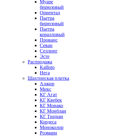
Муаре
бирюзовый
Ориентал
Пьетра
бирюзовый
Пьетра
коралловый
Прованс
Севан
Селлинг
Эсте
Распродажа
Kallisto
Нега
Шахтинская плитка
Алжир
Микс
КГ Агат
КГ Квебек
КГ Монако
КГ Монблан
КГ Тициан
Кордеса
Моноколор
Розмари