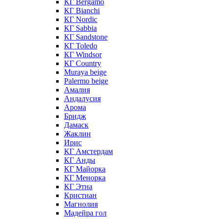
КГ Bergamo
КГ Bianchi
КГ Nordic
КГ Sabbia
КГ Sandstone
КГ Toledo
КГ Windsor
КГ Сountry
Muraya beige
Palermo beige
Амалия
Андалусия
Арома
Бридж
Дамаск
Жаклин
Ирис
КГ Амстердам
КГ Анды
КГ Майорка
КГ Менорка
КГ Этна
Кристиан
Магнолия
Мадейра гол