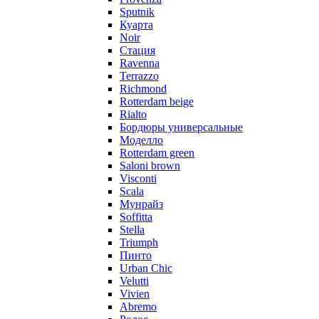
Sputnik
Куарта
Noir
Стация
Ravenna
Terrazzo
Richmond
Rotterdam beige
Rialto
Бордюры универсальные
Моделло
Rotterdam green
Saloni brown
Visconti
Scala
Мунрайз
Soffitta
Stella
Triumph
Пинто
Urban Chic
Velutti
Vivien
Abremo