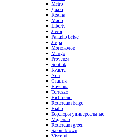
Metro
Джой
Regina
Modo
Liberty
Лейн
Palladio beige
Лира
Моноколор
Mango
Provenza
Sputnik
Куарта
Noir
Стация
Ravenna
Terrazzo
Richmond
Rotterdam beige
Rialto
Бордюры универсальные
Моделло
Rotterdam green
Saloni brown
Visconti