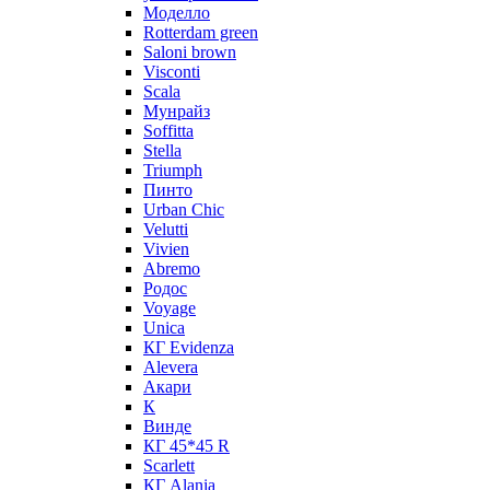
Моделло
Rotterdam green
Saloni brown
Visconti
Scala
Мунрайз
Soffitta
Stella
Triumph
Пинто
Urban Chic
Velutti
Vivien
Abremo
Родос
Voyage
Unica
КГ Evidenza
Alevera
Акари
К
Винде
КГ 45*45 R
Scarlett
КГ Alania