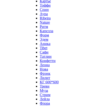
Картье
Тоффи
Спин
Аура
Ribeira
Nature
Ритм
Капелла
Форм
Эдем
Аника
Tibet
Сафи
Татлин
Конфетти
Леона
Нова
Фрэнк
Лилит
КГ 600*600
Треви
Муза
Стрим
Лейла
Флора