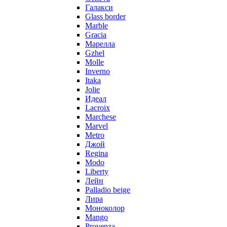
Галакси
Glass border
Marble
Gracia
Марелла
Gzhel
Molle
Inverno
Itaka
Jolie
Идеал
Lacroix
Marchese
Marvel
Metro
Джой
Regina
Modo
Liberty
Лейн
Palladio beige
Лира
Моноколор
Mango
Provenza