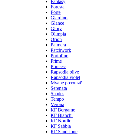
Fantasy
Foresta
Forte
Giardino
Glance
Glory
Olimpia
Orion
Palmera
Patchwork
Portofino
Prime
Princess
Rapsodia olive
Rapsodia violet
Муаре розовый
Serenata
Shades
Tempo
Verona
КГ Bergamo
КГ Bianchi
КГ Nordic
КГ Sabbia
КГ Sandstone