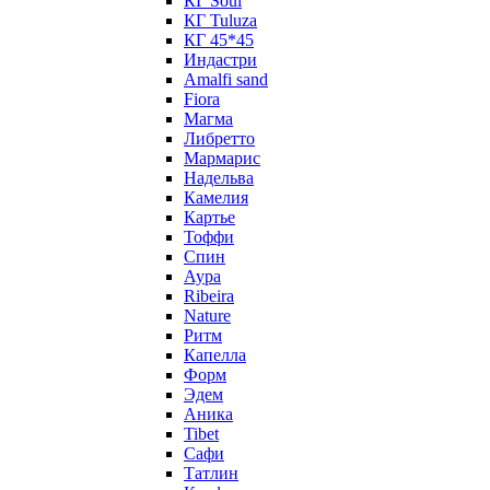
КГ Soul
КГ Tuluza
КГ 45*45
Индастри
Amalfi sand
Fiora
Магма
Либретто
Мармарис
Надельва
Камелия
Картье
Тоффи
Спин
Аура
Ribeira
Nature
Ритм
Капелла
Форм
Эдем
Аника
Tibet
Сафи
Татлин