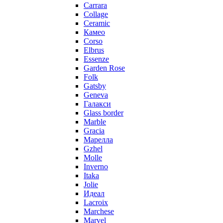
Carrara
Collage
Ceramic
Камео
Corso
Elbrus
Essenze
Garden Rose
Folk
Gatsby
Geneva
Галакси
Glass border
Marble
Gracia
Марелла
Gzhel
Molle
Inverno
Itaka
Jolie
Идеал
Lacroix
Marchese
Marvel