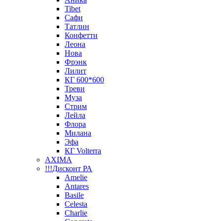
Tibet
Сафи
Татлин
Конфетти
Леона
Нова
Фрэнк
Лилит
КГ 600*600
Треви
Муза
Стрим
Лейла
Флора
Милана
Эфа
КГ Volterra
AXIMA
!!!Дисконт РА
Amelie
Antares
Basile
Celesta
Charlie