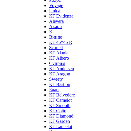
Родос
Voyage
Unica
КГ Evidenza
Alevera
Акари
К
Винде
КГ 45*45 R
Scarlett
КГ Alania
КГ Albero
Суприм
КГ Andersen
КГ Aragon
Sweety
КГ Bastion
Блан
КГ Belvedere
КГ Camelot
КГ Smooth
КГ Cotto
КГ Diamond
КГ Garden
КГ Lancelot