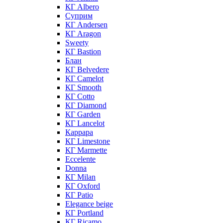
КГ Albero
Суприм
КГ Andersen
КГ Aragon
Sweety
КГ Bastion
Блан
КГ Belvedere
КГ Camelot
КГ Smooth
КГ Cotto
КГ Diamond
КГ Garden
КГ Lancelot
Каррара
КГ Limestone
КГ Marmette
Eccelente
Donna
КГ Milan
КГ Oxford
КГ Patio
Elegance beige
КГ Portland
КГ Ricamo