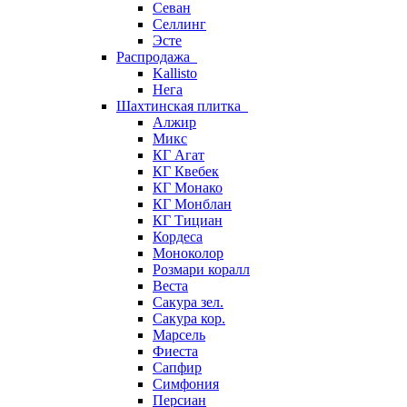
Севан
Селлинг
Эсте
Распродажа
Kallisto
Нега
Шахтинская плитка
Алжир
Микс
КГ Агат
КГ Квебек
КГ Монако
КГ Монблан
КГ Тициан
Кордеса
Моноколор
Розмари коралл
Веста
Сакура зел.
Сакура кор.
Марсель
Фиеста
Сапфир
Симфония
Персиан