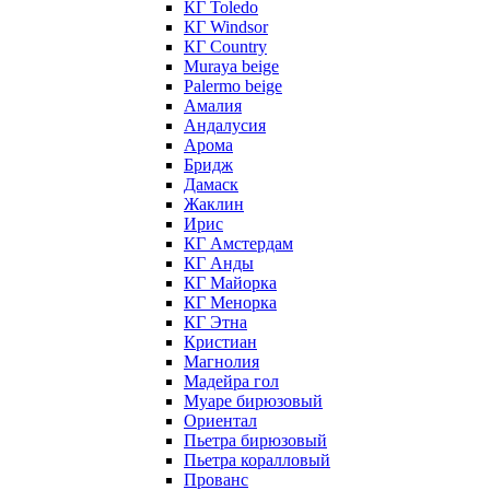
КГ Toledo
КГ Windsor
КГ Сountry
Muraya beige
Palermo beige
Амалия
Андалусия
Арома
Бридж
Дамаск
Жаклин
Ирис
КГ Амстердам
КГ Анды
КГ Майорка
КГ Менорка
КГ Этна
Кристиан
Магнолия
Мадейра гол
Муаре бирюзовый
Ориентал
Пьетра бирюзовый
Пьетра коралловый
Прованс