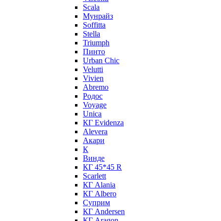
Scala
Мунрайз
Soffitta
Stella
Triumph
Пинто
Urban Chic
Velutti
Vivien
Abremo
Родос
Voyage
Unica
КГ Evidenza
Alevera
Акари
К
Винде
КГ 45*45 R
Scarlett
КГ Alania
КГ Albero
Суприм
КГ Andersen
КГ Aragon