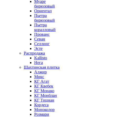
Муаре
бирюзовый
Ориентал
Пьетра
бирюзовый
Пьетра
коралловый
Прованс
Севан
Селлинг
Эсте
Распродажа
Kallisto
Нега
Шахтинская плитка
Алжир
Микс
КГ Агат
КГ Квебек
КГ Монако
КГ Монблан
КГ Тициан
Кордеса
Моноколор
Розмари