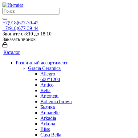
+7(918)677-39-42
+7(918)677-39-44
Звоните с 8:10 до 18:10
Заказать звонок
Каталог
Розничный ассортимент
Gracia Ceramica
Allegro
600*1200
Antico
Bella
Antonetti
Bohemia brown
Бьянка
Aquarelle
Arkadia
Arkona
Bliss
Casa Bella