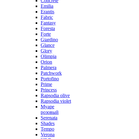
Concrete
Emilia
Erantis
Fabric
Fantasy
Foresta
Forte
Giardino
Glance
Glory
Olimpia
Orion
Palmera
Patchwork
Portofino
Prime
Princess
Rapsodia olive
Rapsodia violet
Муаре
розовый
Serenata
Shades
Tempo
Verona