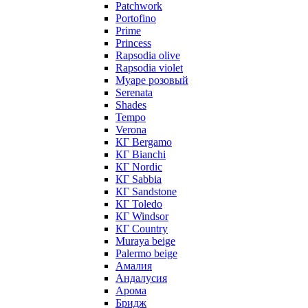
Patchwork
Portofino
Prime
Princess
Rapsodia olive
Rapsodia violet
Муаре розовый
Serenata
Shades
Tempo
Verona
КГ Bergamo
КГ Bianchi
КГ Nordic
КГ Sabbia
КГ Sandstone
КГ Toledo
КГ Windsor
КГ Сountry
Muraya beige
Palermo beige
Амалия
Андалусия
Арома
Бридж