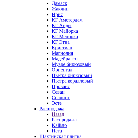
Дамаск
Жаклин
Ирис
КГ Амстердам
КГ Анды
КГ Майорка
КГ Менорка
КГ Этна
Кристиан
Магнолия
Мадейра гол
Муаре бирюзовый
Ориентал
Пьетра бирюзовый
Пьетра коралловый
Прованс
Севан
Селлинг
Эсте
Распродажа
Назад
Распродажа
Kallisto
Нега
Шахтинская плитка