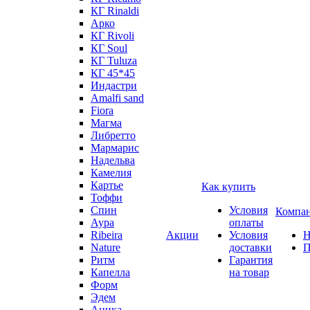
КГ Rinaldi
Арко
КГ Rivoli
КГ Soul
КГ Tuluza
КГ 45*45
Индастри
Amalfi sand
Fiora
Магма
Либретто
Мармарис
Надельва
Камелия
Картье
Как купить
Тоффи
Спин
Условия
Компа
Аура
оплаты
Ribeira
Акции
Условия
Н
Nature
доставки
П
Ритм
Гарантия
Капелла
на товар
Форм
Эдем
Аника