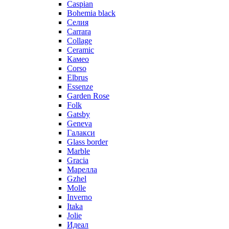
Caspian
Bohemia black
Селия
Carrara
Collage
Ceramic
Камео
Corso
Elbrus
Essenze
Garden Rose
Folk
Gatsby
Geneva
Галакси
Glass border
Marble
Gracia
Марелла
Gzhel
Molle
Inverno
Itaka
Jolie
Идеал