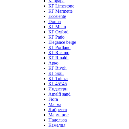
Каррара
КГ Limestone
КГ Marmette
Eccelente
Donna
КГ Milan
КГ Oxford
КГ Patio
Elegance beige
КГ Portland
КГ Ricamo
КГ Rinaldi
Арко
КГ Rivoli
КГ Soul
КГ Tuluza
КГ 45*45
Индастри
Amalfi sand
Fiora
Магма
Либретто
Мармарис
Надельва
Камелия