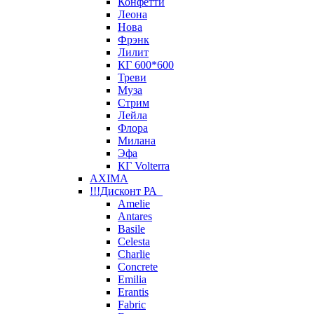
Конфетти
Леона
Нова
Фрэнк
Лилит
КГ 600*600
Треви
Муза
Стрим
Лейла
Флора
Милана
Эфа
КГ Volterra
AXIMA
!!!Дисконт РА
Amelie
Antares
Basile
Celesta
Charlie
Concrete
Emilia
Erantis
Fabric