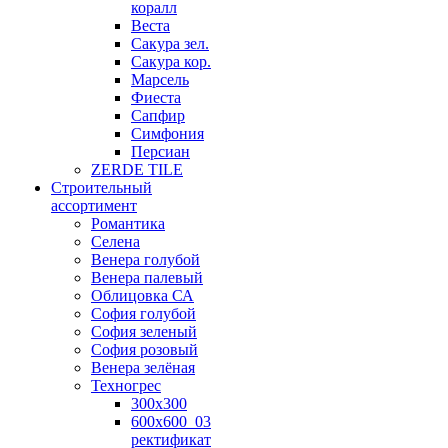
коралл
Веста
Сакура зел.
Сакура кор.
Марсель
Фиеста
Сапфир
Симфония
Персиан
ZERDE TILE
Строительный
ассортимент
Романтика
Селена
Венера голубой
Венера палевый
Облицовка СА
София голубой
София зеленый
София розовый
Венера зелёная
Техногрес
300х300
600х600_03
ректификат