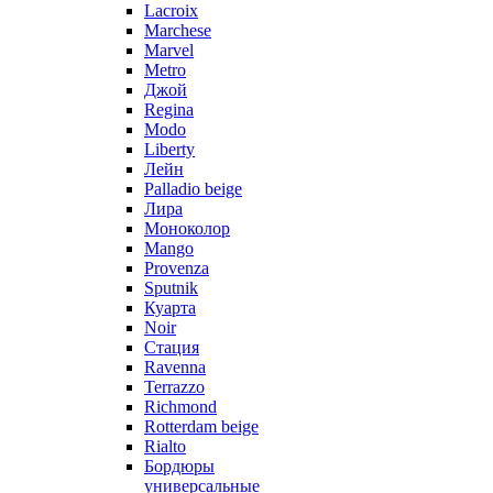
Lacroix
Marchese
Marvel
Metro
Джой
Regina
Modo
Liberty
Лейн
Palladio beige
Лира
Моноколор
Mango
Provenza
Sputnik
Куарта
Noir
Стация
Ravenna
Terrazzo
Richmond
Rotterdam beige
Rialto
Бордюры
универсальные