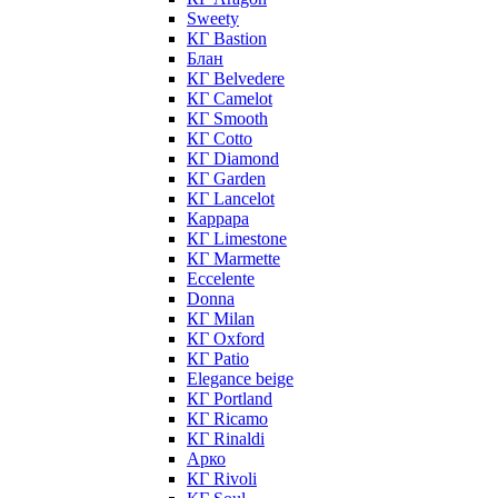
Sweety
КГ Bastion
Блан
КГ Belvedere
КГ Camelot
КГ Smooth
КГ Cotto
КГ Diamond
КГ Garden
КГ Lancelot
Каррара
КГ Limestone
КГ Marmette
Eccelente
Donna
КГ Milan
КГ Oxford
КГ Patio
Elegance beige
КГ Portland
КГ Ricamo
КГ Rinaldi
Арко
КГ Rivoli