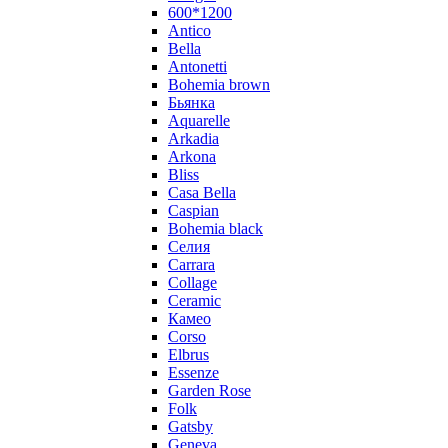
600*1200
Antico
Bella
Antonetti
Bohemia brown
Бьянка
Aquarelle
Arkadia
Arkona
Bliss
Casa Bella
Caspian
Bohemia black
Селия
Carrara
Collage
Ceramic
Камео
Corso
Elbrus
Essenze
Garden Rose
Folk
Gatsby
Geneva