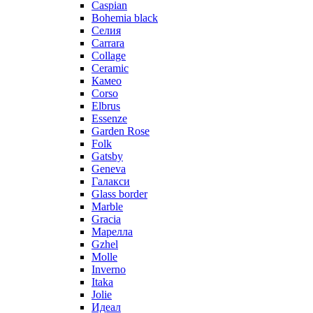
Caspian
Bohemia black
Селия
Carrara
Collage
Ceramic
Камео
Corso
Elbrus
Essenze
Garden Rose
Folk
Gatsby
Geneva
Галакси
Glass border
Marble
Gracia
Марелла
Gzhel
Molle
Inverno
Itaka
Jolie
Идеал