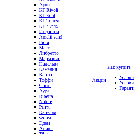
Арко
КГ Rivoli
КГ Soul
КГ Tuluza
КГ 45*45
Индастри
Amalfi sand
Fiora
Магма
Либретто
Мармарис
Надельва
Как купить
Камелия
Картье
Услови
Тоффи
Акции
Услови
Спин
Гарант
Аура
Ribeira
Nature
Ритм
Капелла
Форм
Эдем
Аника
Tibet