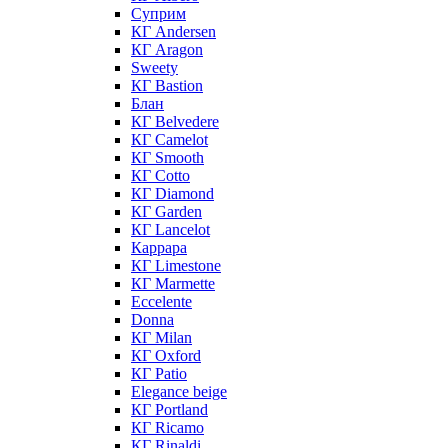
Суприм
КГ Andersen
КГ Aragon
Sweety
КГ Bastion
Блан
КГ Belvedere
КГ Camelot
КГ Smooth
КГ Cotto
КГ Diamond
КГ Garden
КГ Lancelot
Каррара
КГ Limestone
КГ Marmette
Eccelente
Donna
КГ Milan
КГ Oxford
КГ Patio
Elegance beige
КГ Portland
КГ Ricamo
КГ Rinaldi