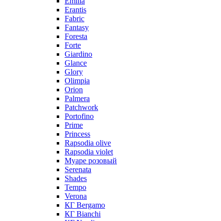
Emilia
Erantis
Fabric
Fantasy
Foresta
Forte
Giardino
Glance
Glory
Olimpia
Orion
Palmera
Patchwork
Portofino
Prime
Princess
Rapsodia olive
Rapsodia violet
Муаре розовый
Serenata
Shades
Tempo
Verona
КГ Bergamo
КГ Bianchi