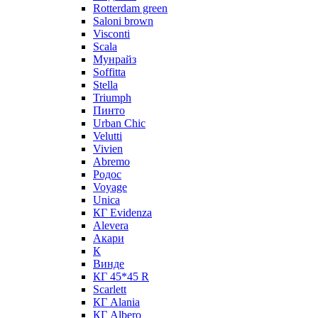
Rotterdam green
Saloni brown
Visconti
Scala
Мунрайз
Soffitta
Stella
Triumph
Пинто
Urban Chic
Velutti
Vivien
Abremo
Родос
Voyage
Unica
КГ Evidenza
Alevera
Акари
К
Винде
КГ 45*45 R
Scarlett
КГ Alania
КГ Albero