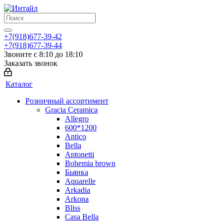
+7(918)677-39-42
+7(918)677-39-44
Звоните с 8:10 до 18:10
Заказать звонок
Каталог
Розничный ассортимент
Gracia Ceramica
Allegro
600*1200
Antico
Bella
Antonetti
Bohemia brown
Бьянка
Aquarelle
Arkadia
Arkona
Bliss
Casa Bella