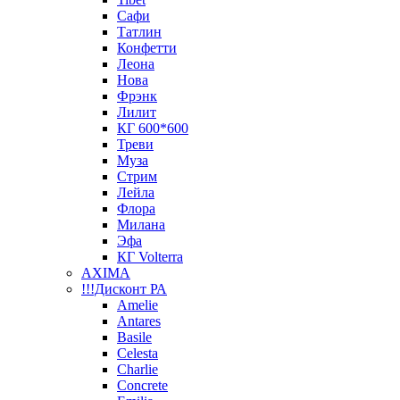
Сафи
Татлин
Конфетти
Леона
Нова
Фрэнк
Лилит
КГ 600*600
Треви
Муза
Стрим
Лейла
Флора
Милана
Эфа
КГ Volterra
AXIMA
!!!Дисконт РА
Amelie
Antares
Basile
Celesta
Charlie
Concrete