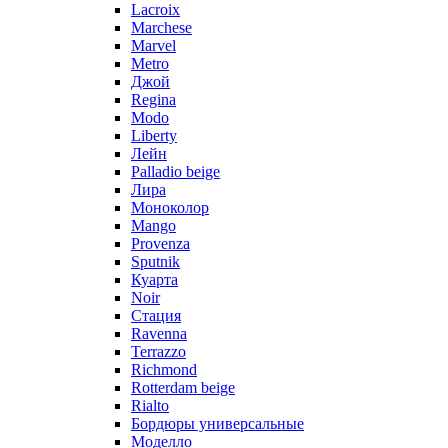
Lacroix
Marchese
Marvel
Metro
Джой
Regina
Modo
Liberty
Лейн
Palladio beige
Лира
Моноколор
Mango
Provenza
Sputnik
Куарта
Noir
Стация
Ravenna
Terrazzo
Richmond
Rotterdam beige
Rialto
Бордюры универсальные
Моделло