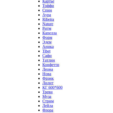
Картье
Тоффи
Спин
Аура
Ribeira
Nature
Ритм
Капелла
Форм
Эдем
Аника
Tibet
Сафи
Татлин
Конфетти
Леона
Нова
Фрэнк
Лилит
КГ 600*600
Треви
Муза
Стрим
Лейла
Флора