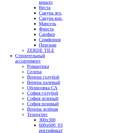
коралл
Веста
Сакура зел.
Сакура кор.
Марсель
Фиеста
Сапфир
Симфония
Персиан
ZERDE TILE
Строительный
ассортимент
Романтика
Селена
Венера голубой
Венера палевый
Облицовка СА
София голубой
София зеленый
София розовый
Венера зелёная
Техногрес
300х300
600х600_03
ректификат