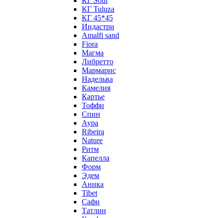
КГ Soul
КГ Tuluza
КГ 45*45
Индастри
Amalfi sand
Fiora
Магма
Либретто
Мармарис
Надельва
Камелия
Картье
Тоффи
Спин
Аура
Ribeira
Nature
Ритм
Капелла
Форм
Эдем
Аника
Tibet
Сафи
Татлин