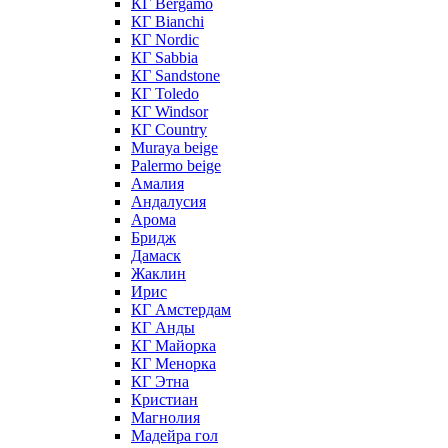
КГ Bergamo
КГ Bianchi
КГ Nordic
КГ Sabbia
КГ Sandstone
КГ Toledo
КГ Windsor
КГ Сountry
Muraya beige
Palermo beige
Амалия
Андалусия
Арома
Бридж
Дамаск
Жаклин
Ирис
КГ Амстердам
КГ Анды
КГ Майорка
КГ Менорка
КГ Этна
Кристиан
Магнолия
Мадейра гол