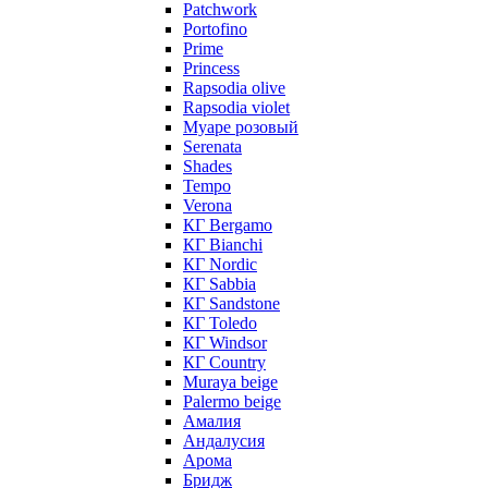
Patchwork
Portofino
Prime
Princess
Rapsodia olive
Rapsodia violet
Муаре розовый
Serenata
Shades
Tempo
Verona
КГ Bergamo
КГ Bianchi
КГ Nordic
КГ Sabbia
КГ Sandstone
КГ Toledo
КГ Windsor
КГ Сountry
Muraya beige
Palermo beige
Амалия
Андалусия
Арома
Бридж