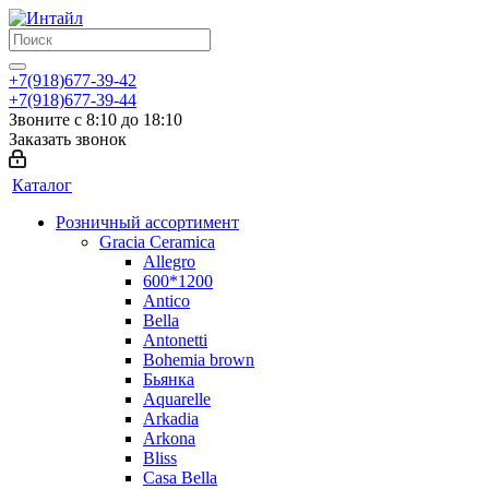
+7(918)677-39-42
+7(918)677-39-44
Звоните с 8:10 до 18:10
Заказать звонок
Каталог
Розничный ассортимент
Gracia Ceramica
Allegro
600*1200
Antico
Bella
Antonetti
Bohemia brown
Бьянка
Aquarelle
Arkadia
Arkona
Bliss
Casa Bella