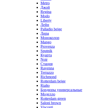
Metro
Джой
Regina
Modo
Liberty
Лейн
Palladio beige
Лира
Моноколор
Mango
Provenza
Sputnik
Куарта
Noir
Стация
Ravenna
Terrazzo
Richmond
Rotterdam beige
Rialto
Бордюры универсальные
Моделло
Rotterdam green
Saloni brown
Visconti