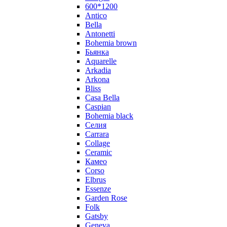
600*1200
Antico
Bella
Antonetti
Bohemia brown
Бьянка
Aquarelle
Arkadia
Arkona
Bliss
Casa Bella
Caspian
Bohemia black
Селия
Carrara
Collage
Ceramic
Камео
Corso
Elbrus
Essenze
Garden Rose
Folk
Gatsby
Geneva