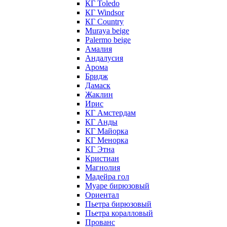
КГ Toledo
КГ Windsor
КГ Сountry
Muraya beige
Palermo beige
Амалия
Андалусия
Арома
Бридж
Дамаск
Жаклин
Ирис
КГ Амстердам
КГ Анды
КГ Майорка
КГ Менорка
КГ Этна
Кристиан
Магнолия
Мадейра гол
Муаре бирюзовый
Ориентал
Пьетра бирюзовый
Пьетра коралловый
Прованс