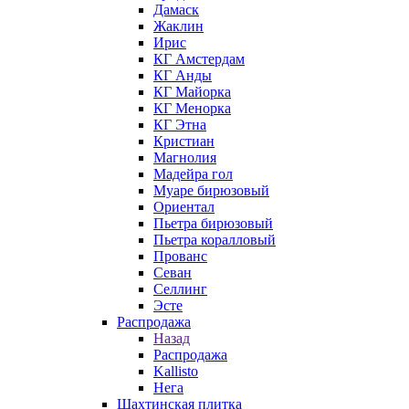
Дамаск
Жаклин
Ирис
КГ Амстердам
КГ Анды
КГ Майорка
КГ Менорка
КГ Этна
Кристиан
Магнолия
Мадейра гол
Муаре бирюзовый
Ориентал
Пьетра бирюзовый
Пьетра коралловый
Прованс
Севан
Селлинг
Эсте
Распродажа
Назад
Распродажа
Kallisto
Нега
Шахтинская плитка