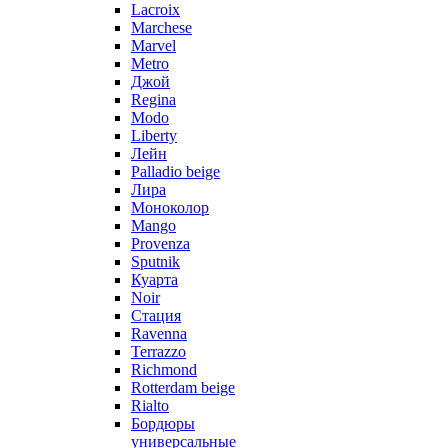
Lacroix
Marchese
Marvel
Metro
Джой
Regina
Modo
Liberty
Лейн
Palladio beige
Лира
Моноколор
Mango
Provenza
Sputnik
Куарта
Noir
Стация
Ravenna
Terrazzo
Richmond
Rotterdam beige
Rialto
Бордюры
универсальные