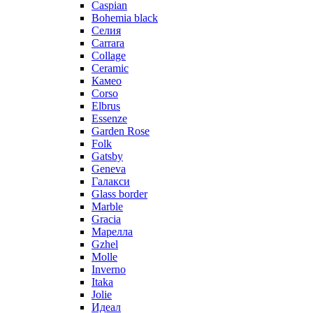
Caspian
Bohemia black
Селия
Carrara
Collage
Ceramic
Камео
Corso
Elbrus
Essenze
Garden Rose
Folk
Gatsby
Geneva
Галакси
Glass border
Marble
Gracia
Марелла
Gzhel
Molle
Inverno
Itaka
Jolie
Идеал