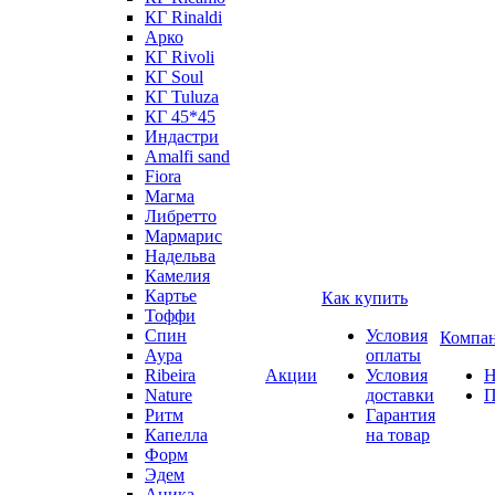
КГ Rinaldi
Арко
КГ Rivoli
КГ Soul
КГ Tuluza
КГ 45*45
Индастри
Amalfi sand
Fiora
Магма
Либретто
Мармарис
Надельва
Камелия
Картье
Как купить
Тоффи
Спин
Условия
Компа
Аура
оплаты
Ribeira
Акции
Условия
Н
Nature
доставки
П
Ритм
Гарантия
Капелла
на товар
Форм
Эдем
Аника