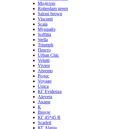
Моделло
Rotterdam green
Saloni brown
Visconti
Scala
Мунрайз
Soffitta
Stella
Triumph
Пинто
Urban Chic
Velutti
Vivien
Abremo
Родос
Voyage
Unica
КГ Evidenza
Alevera
Акари
К
Винде
КГ 45*45 R
Scarlett
КГ Alania