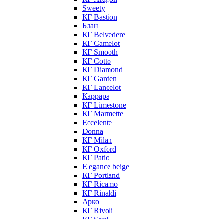
Sweety
КГ Bastion
Блан
КГ Belvedere
КГ Camelot
КГ Smooth
КГ Cotto
КГ Diamond
КГ Garden
КГ Lancelot
Каррара
КГ Limestone
КГ Marmette
Eccelente
Donna
КГ Milan
КГ Oxford
КГ Patio
Elegance beige
КГ Portland
КГ Ricamo
КГ Rinaldi
Арко
КГ Rivoli