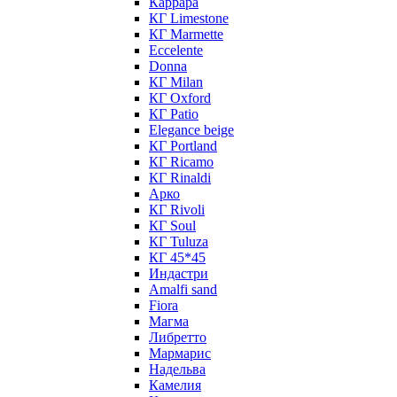
Каррара
КГ Limestone
КГ Marmette
Eccelente
Donna
КГ Milan
КГ Oxford
КГ Patio
Elegance beige
КГ Portland
КГ Ricamo
КГ Rinaldi
Арко
КГ Rivoli
КГ Soul
КГ Tuluza
КГ 45*45
Индастри
Amalfi sand
Fiora
Магма
Либретто
Мармарис
Надельва
Камелия