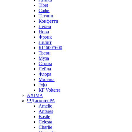
Tibet
Сафи
Татлин
Конфетти
Леона
Нова
Фрэнк
Лилит
КГ 600*600
Треви
Муза
Стрим
Лейла
Флора
Милана
Эфа
КГ Volterra
AXIMA
!!!Дисконт РА
Amelie
Antares
Basile
Celesta
Charlie