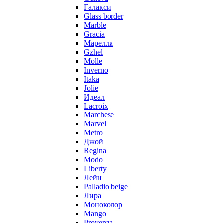
Галакси
Glass border
Marble
Gracia
Марелла
Gzhel
Molle
Inverno
Itaka
Jolie
Идеал
Lacroix
Marchese
Marvel
Metro
Джой
Regina
Modo
Liberty
Лейн
Palladio beige
Лира
Моноколор
Mango
Provenza