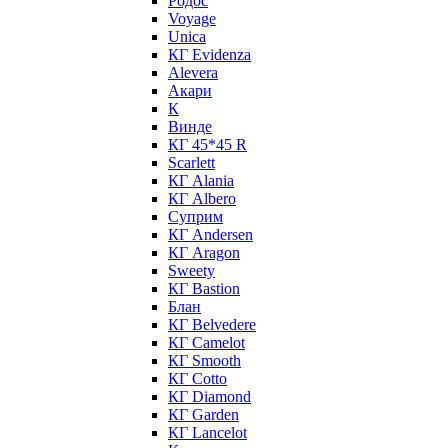
Родос
Voyage
Unica
КГ Evidenza
Alevera
Акари
К
Винде
КГ 45*45 R
Scarlett
КГ Alania
КГ Albero
Суприм
КГ Andersen
КГ Aragon
Sweety
КГ Bastion
Блан
КГ Belvedere
КГ Camelot
КГ Smooth
КГ Cotto
КГ Diamond
КГ Garden
КГ Lancelot