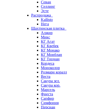
Севан
Селлинг
Эсте
Распродажа
Kallisto
Нега
Шахтинская плитка
Алжир
Микс
КГ Агат
КГ Квебек
КГ Монако
КГ Монблан
КГ Тициан
Кордеса
Моноколор
Розмари коралл
Веста
Сакура зел.
Сакура кор.
Марсель
Фиеста
Сапфир
Симфония
Персиан