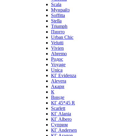
Scala
Мунрайз
Soffitta
Stella
Triumph
Пинто
Urban Chic
Velutti
Vivien
Abremo
Родос
Voyage
Unica
КГ Evidenza
Alevera
Акари
К
Винде
КГ 45*45 R
Scarlett
КГ Alania
КГ Albero
Суприм
КГ Andersen
КГ Aragon