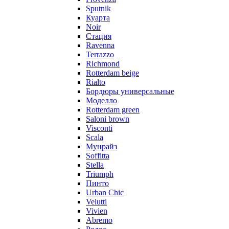
Sputnik
Куарта
Noir
Стация
Ravenna
Terrazzo
Richmond
Rotterdam beige
Rialto
Бордюры универсальные
Моделло
Rotterdam green
Saloni brown
Visconti
Scala
Мунрайз
Soffitta
Stella
Triumph
Пинто
Urban Chic
Velutti
Vivien
Abremo