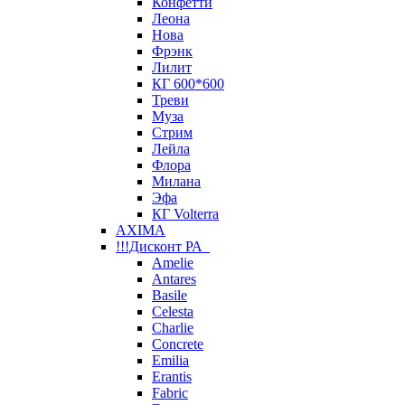
Конфетти
Леона
Нова
Фрэнк
Лилит
КГ 600*600
Треви
Муза
Стрим
Лейла
Флора
Милана
Эфа
КГ Volterra
AXIMA
!!!Дисконт РА
Amelie
Antares
Basile
Celesta
Charlie
Concrete
Emilia
Erantis
Fabric