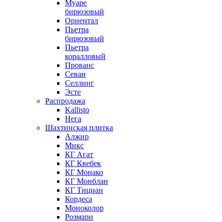
Муаре
бирюзовый
Ориентал
Пьетра
бирюзовый
Пьетра
коралловый
Прованс
Севан
Селлинг
Эсте
Распродажа
Kallisto
Нега
Шахтинская плитка
Алжир
Микс
КГ Агат
КГ Квебек
КГ Монако
КГ Монблан
КГ Тициан
Кордеса
Моноколор
Розмари