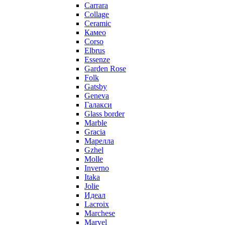
Carrara
Collage
Ceramic
Камео
Corso
Elbrus
Essenze
Garden Rose
Folk
Gatsby
Geneva
Галакси
Glass border
Marble
Gracia
Марелла
Gzhel
Molle
Inverno
Itaka
Jolie
Идеал
Lacroix
Marchese
Marvel