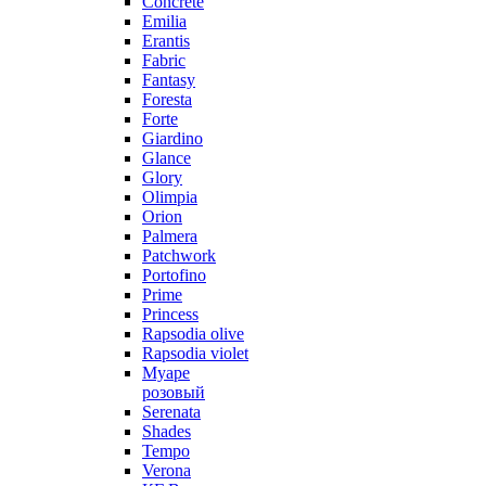
Concrete
Emilia
Erantis
Fabric
Fantasy
Foresta
Forte
Giardino
Glance
Glory
Olimpia
Orion
Palmera
Patchwork
Portofino
Prime
Princess
Rapsodia olive
Rapsodia violet
Муаре
розовый
Serenata
Shades
Tempo
Verona