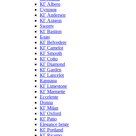
КГ Albero
Суприм
КГ Andersen
КГ Aragon
Sweety
КГ Bastion
Блан
КГ Belvedere
КГ Camelot
КГ Smooth
КГ Cotto
КГ Diamond
КГ Garden
КГ Lancelot
Каррара
КГ Limestone
КГ Marmette
Eccelente
Donna
КГ Milan
КГ Oxford
КГ Patio
Elegance beige
КГ Portland
КГ Ricamo